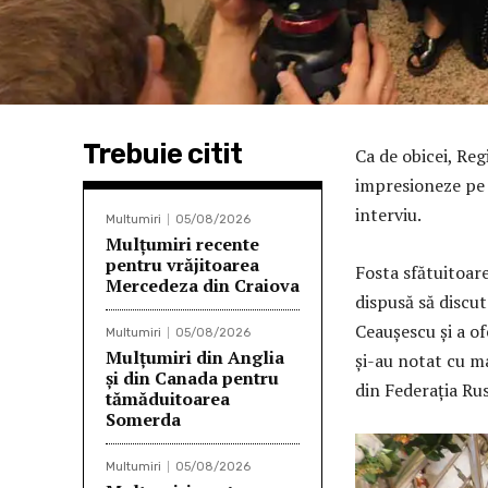
Trebuie citit
Ca de obicei, Reg
impresioneze pe j
interviu.
Multumiri
05/08/2026
Mulţumiri recente
pentru vrăjitoarea
Fosta sfătuitoar
Mercedeza din Craiova
dispusă să discut
Ceaușescu și a of
Multumiri
05/08/2026
Mulțumiri din Anglia
și-au notat cu ma
și din Canada pentru
din Federația Rus
tămăduitoarea
Somerda
Multumiri
05/08/2026