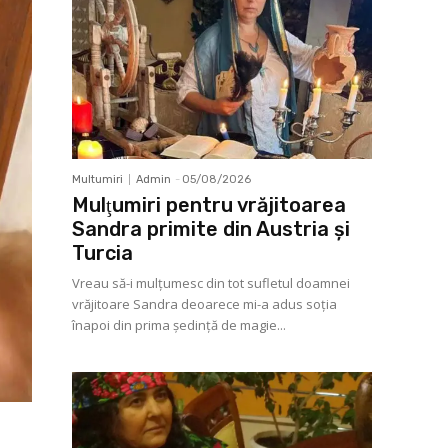
Multumiri
Admin
-
05/08/2026
Mulţumiri pentru vrăjitoarea
Sandra primite din Austria și
Turcia
Vreau să-i mulţumesc din tot sufletul doamnei
vrăjitoare Sandra deoarece mi-a adus soţia
înapoi din prima şedinţă de magie...