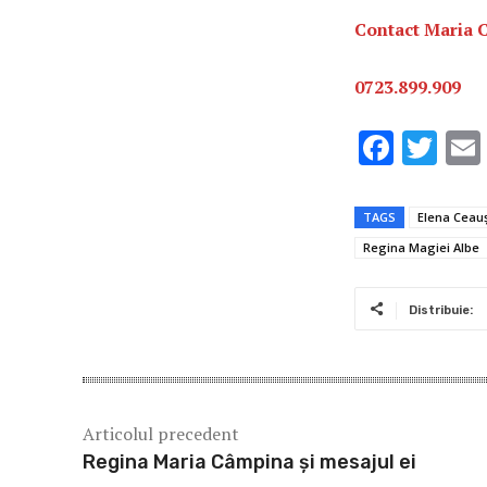
Contact Maria 
0723.899.909
F
T
ac
w
e
it
TAGS
Elena Ceau
b
te
Regina Magiei Albe
o
r
o
Distribuie:
k
Articolul precedent
Regina Maria Câmpina și mesajul ei