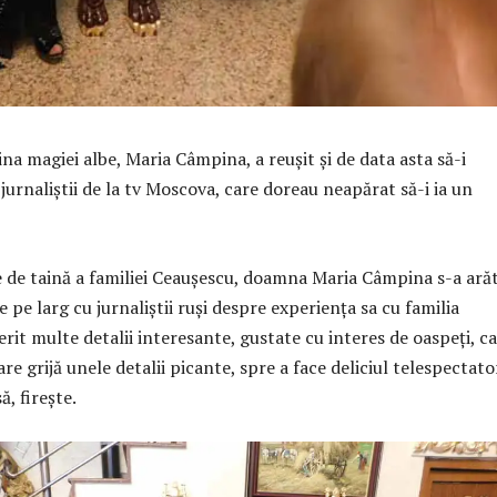
ina magiei albe, Maria Câmpina, a reușit și de data asta să-i
urnaliștii de la tv Moscova, care doreau neapărat să-i ia un
e de taină a familiei Ceaușescu, doamna Maria Câmpina s-a ară
e pe larg cu jurnaliștii ruși despre experiența sa cu familia
erit multe detalii interesante, gustate cu interes de oaspeți, c
re grijă unele detalii picante, spre a face deliciul telespectato
ă, firește.