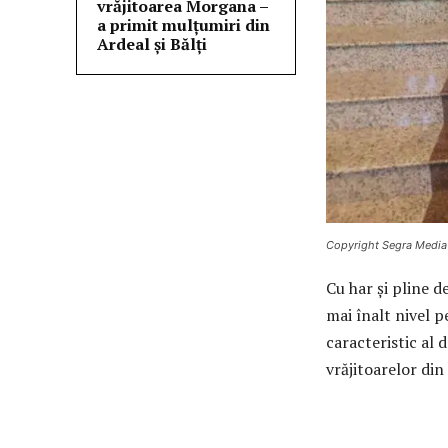
vrăjitoarea Morgana –
a primit mulțumiri din
Ardeal și Bălți
Copyright Segra Media
Cu har și pline d
mai înalt nivel p
caracteristic al
vrăjitoarelor di
M