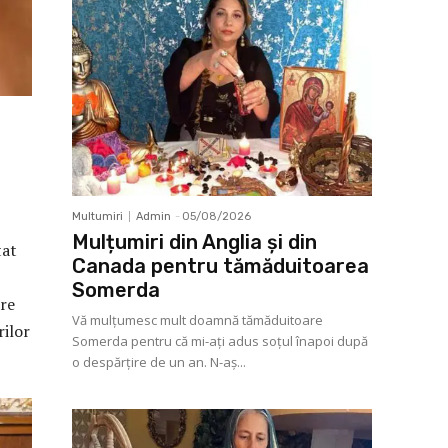
Multumiri
Admin
-
05/08/2026
Mulțumiri din Anglia și din
tat
Canada pentru tămăduitoarea
Somerda
are
Vă mulţumesc mult doamnă tămăduitoare
rilor
Somerda pentru că mi-aţi adus soţul înapoi după
o despărţire de un an. N-aș...