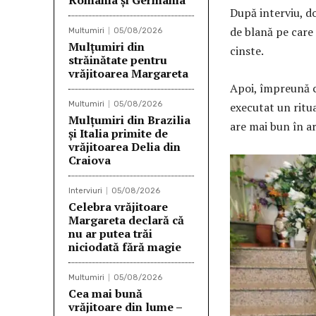
România și Germania
După interviu, do
de blană pe care 
Multumiri
05/08/2026
Mulţumiri din
cinste.
străinătate pentru
vrăjitoarea Margareta
Apoi, împreună c
Multumiri
05/08/2026
executat un ritua
Mulţumiri din Brazilia
are mai bun în ar
și Italia primite de
vrăjitoarea Delia din
Craiova
Interviuri
05/08/2026
Celebra vrăjitoare
Margareta declară că
nu ar putea trăi
niciodată fără magie
Multumiri
05/08/2026
Cea mai bună
vrăjitoare din lume –