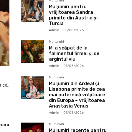
Multumiri
Mulţumiri pentru
vrăjitoarea Sandra
primite din Austria și
Turcia
Admin
-
05/08/2026
Multumiri
M-a scăpat de la
falimentul firmei și de
argintul viu
Admin
-
05/08/2026
Multumiri
Mulţumiri din Ardeal și
a cel
Lisabona primite de cea
mai puternică vrăjitoare
din Europa – vrăjitoarea
Anastasia Venus
Admin
-
05/08/2026
u
Multumiri
Mulţumiri recente pentru