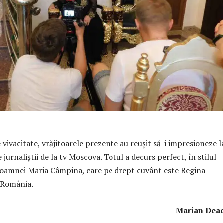
e vivacitate, vrăjitoarele prezente au reușit să-i impresioneze l
e jurnaliștii de la tv Moscova. Totul a decurs perfect, în stilul
 doamnei Maria Câmpina, care pe drept cuvânt este Regina
n România.
arian Deacon