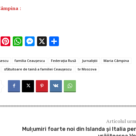
Câmpina :
E
Pi
W
M
X
P
m
nt
h
es
ar
ai
er
at
se
ta
şescu
familia Ceauşescu
Federaţia Rusă
Jurnaliştii
Maria Câmpina
l
es
s
n
je
sfătuitoare de taină a familiei Ceaușescu
tv Moscova
t
A
g
az
p
er
ă
p
Articolul ur
Mulţumiri foarte noi din Islanda și Italia pe
vrăjitoarea V