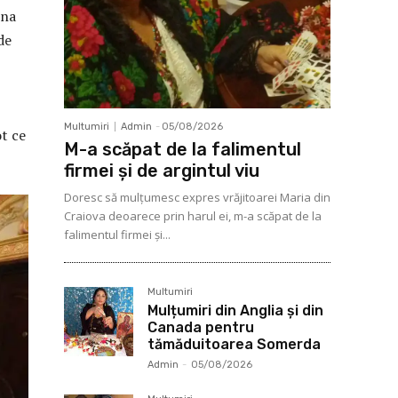
ina
de
Multumiri
Admin
-
05/08/2026
ot ce
M-a scăpat de la falimentul
firmei și de argintul viu
Doresc să mulţumesc expres vrăjitoarei Maria din
Craiova deoarece prin harul ei, m-a scăpat de la
falimentul firmei şi...
Multumiri
Mulțumiri din Anglia și din
Canada pentru
tămăduitoarea Somerda
Admin
-
05/08/2026