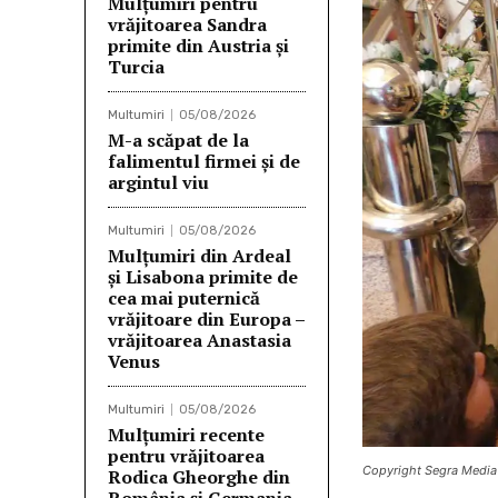
Mulţumiri pentru
vrăjitoarea Sandra
primite din Austria și
Turcia
Multumiri
05/08/2026
M-a scăpat de la
falimentul firmei și de
argintul viu
Multumiri
05/08/2026
Mulţumiri din Ardeal
și Lisabona primite de
cea mai puternică
vrăjitoare din Europa –
vrăjitoarea Anastasia
Venus
Multumiri
05/08/2026
Mulţumiri recente
pentru vrăjitoarea
Copyright Segra Media
Rodica Gheorghe din