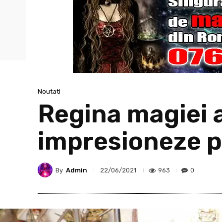
Noutati
Regina magiei a
impresioneze pe
By
Admin
963
0
22/06/2021