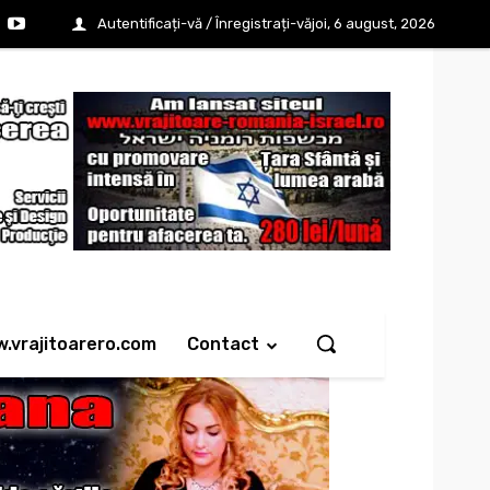
Autentificați-vă / Înregistrați-vă
joi, 6 august, 2026
w.vrajitoarero.com
Contact