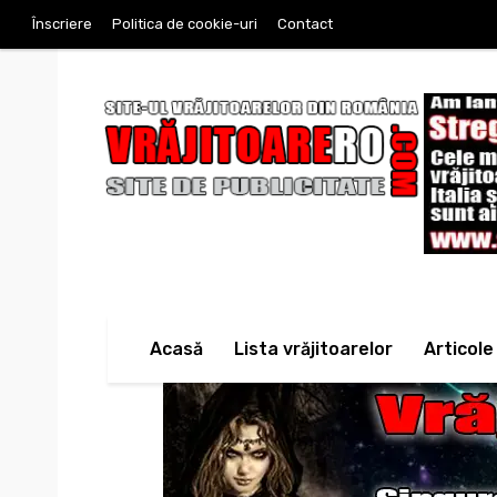
Înscriere
Politica de cookie-uri
Contact
Acasă
Lista vrăjitoarelor
Articole