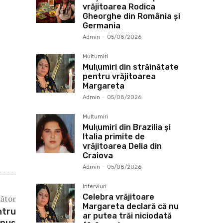
vrăjitoarea Rodica
Gheorghe din România și
Germania
Admin
-
05/08/2026
Multumiri
Mulţumiri din străinătate
pentru vrăjitoarea
Margareta
Admin
-
05/08/2026
Multumiri
Mulţumiri din Brazilia și
Italia primite de
vrăjitoarea Delia din
Craiova
Admin
-
05/08/2026
Interviuri
Celebra vrăjitoare
mător
Margareta declară că nu
ntru
ar putea trăi niciodată
enus