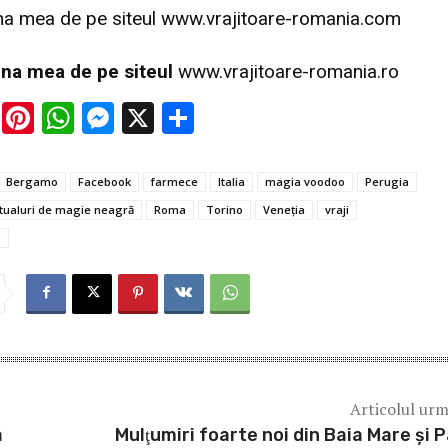
ina mea de pe siteul
www.vrajitoare-romania.com
gina mea de pe siteul
www.vrajitoare-romania.ro
E
Pi
W
M
X
P
m
nt
h
es
ar
ai
er
at
se
ta
Bergamo
Facebook
farmece
Italia
magia voodoo
Perugia
l
es
s
n
je
itualuri de magie neagră
Roma
Torino
Veneţia
vraji
t
A
g
az
a
p
er
ă
p
Articolul ur
a
Mulţumiri foarte noi din Baia Mare și P