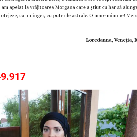
 am apelat la vrăjitoarea Morgana care a știut cu har să alung
 protejeze, ca un înger, cu puterile astrale. O mare minune! Mers
edanna, Veneția, Ital
9.917