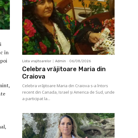
i
ic în
apoi
Lista vrajitoarelor
Admin
-
06/08/2026
Celebra vrăjitoare Maria din
Craiova
mint,
Celebra vrăjitoare Maria din Craiova s-a întors
recent din Canada, Israel şi America de Sud, unde
nte
a participat la...
al,