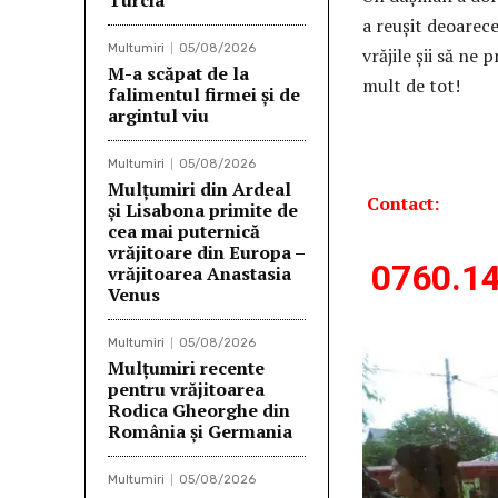
Turcia
a reușit deoarece
Multumiri
05/08/2026
vrăjile șii să ne
M-a scăpat de la
mult de tot!
falimentul firmei și de
argintul viu
Lor
Multumiri
05/08/2026
Mulţumiri din Ardeal
Contact:
și Lisabona primite de
cea mai puternică
vrăjitoare din Europa –
0760.14
vrăjitoarea Anastasia
Venus
Multumiri
05/08/2026
Mulţumiri recente
pentru vrăjitoarea
Rodica Gheorghe din
România și Germania
Multumiri
05/08/2026