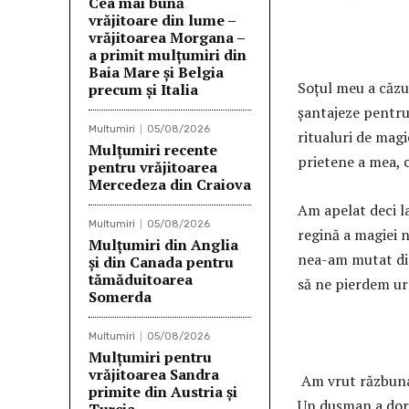
Cea mai bună
vrăjitoare din lume –
vrăjitoarea Morgana –
a primit mulțumiri din
Baia Mare și Belgia
Soțul meu a căzu
precum și Italia
șantajeze pentru
Multumiri
05/08/2026
ritualuri de magi
Mulţumiri recente
prietene a mea, c
pentru vrăjitoarea
Mercedeza din Craiova
Am apelat deci l
Multumiri
05/08/2026
regină a magiei n
Mulțumiri din Anglia
nea-am mutat din
și din Canada pentru
tămăduitoarea
să ne pierdem ur
Somerda
An
Multumiri
05/08/2026
Mulţumiri pentru
vrăjitoarea Sandra
Am vrut răzbunar
primite din Austria și
Un dușman a dorit