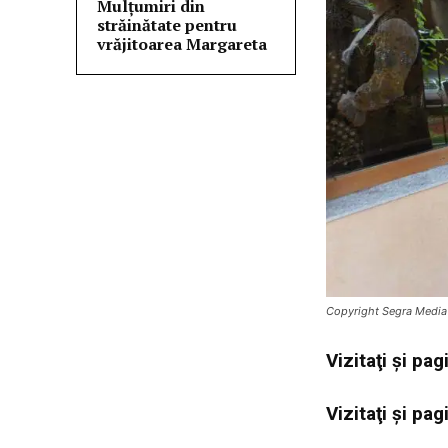
Mulţumiri din
străinătate pentru
vrăjitoarea Margareta
Copyright Segra Media
Vi
zitaţi şi pa
Vi
zitaţi şi pa