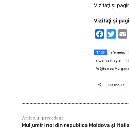
Vizitaţi şi pag
Vi
zitaţi şi pa
F
T
ac
w
e
it
TAGS
afemeiat
b
te
ritual de magie
r
o
r
Vrăjitoarea Morgan
o
k
Distribuie:
Articolul precedent
Mulţumiri noi din republica Moldova și Itali