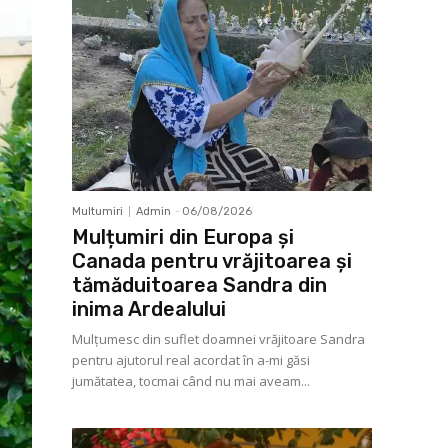
Multumiri
Admin
-
06/08/2026
Mulțumiri din Europa și
Canada pentru vrăjitoarea și
tămăduitoarea Sandra din
inima Ardealului
Mulţumesc din suflet doamnei vrăjitoare Sandra
pentru ajutorul real acordat în a-mi găsi
jumătatea, tocmai când nu mai aveam...