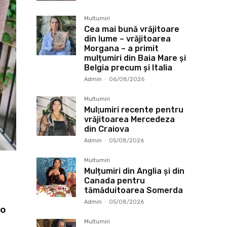
Multumiri
Cea mai bună vrăjitoare
din lume – vrăjitoarea
Morgana – a primit
mulțumiri din Baia Mare și
Belgia precum și Italia
Admin
-
06/08/2026
Multumiri
Mulţumiri recente pentru
vrăjitoarea Mercedeza
din Craiova
Admin
-
05/08/2026
Multumiri
Mulțumiri din Anglia și din
Canada pentru
tămăduitoarea Somerda
Admin
-
05/08/2026
ro
Multumiri