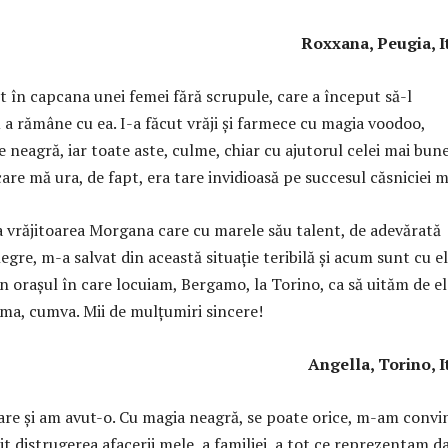
Roxxana, Peugia, I
t în capcana unei femei fără scrupule, care a început să-l
 a rămâne cu ea. I-a făcut vrăji și farmece cu magia voodoo,
e neagră, iar toate aste, culme, chiar cu ajutorul celei mai bun
are mă ura, de fapt, era tare invidioasă pe succesul căsniciei m
a vrăjitoarea Morgana care cu marele său talent, de adevărată
egre, m-a salvat din această situație teribilă și acum sunt cu el
 orașul în care locuiam, Bergamo, la Torino, ca să uităm de el
ma, cumva. Mii de mulțumiri sincere!
gella, Torino, Ital
e și am avut-o. Cu magia neagră, se poate orice, m-am convi
 distrugerea afacerii mele, a familiei, a tot ce reprezentam d