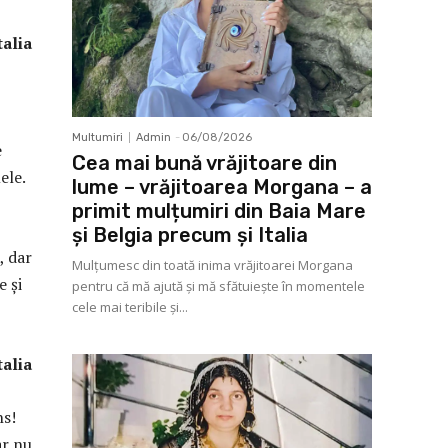
talia
Multumiri
Admin
-
06/08/2026
e
Cea mai bună vrăjitoare din
ele.
lume – vrăjitoarea Morgana – a
primit mulțumiri din Baia Mare
și Belgia precum și Italia
, dar
Mulţumesc din toată inima vrăjitoarei Morgana
e și
pentru că mă ajută și mă sfătuiește în momentele
cele mai teribile și...
ia
ns!
ar nu