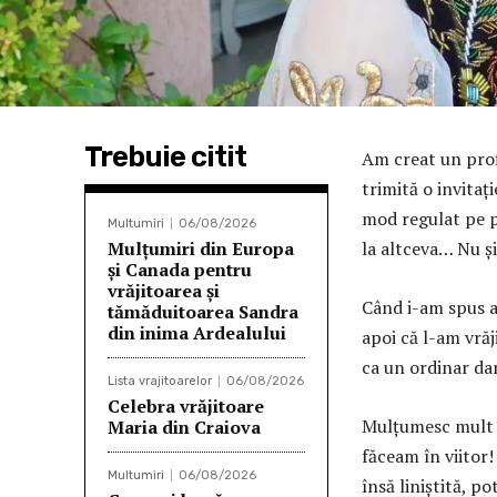
Trebuie citit
Am creat un prof
trimită o invitați
mod regulat pe pr
Multumiri
06/08/2026
Mulțumiri din Europa
la altceva… Nu ș
și Canada pentru
vrăjitoarea și
Când i-am spus ad
tămăduitoarea Sandra
din inima Ardealului
apoi că l-am vrăj
ca un ordinar dar
Lista vrajitoarelor
06/08/2026
Celebra vrăjitoare
Mulțumesc mult c
Maria din Craiova
făceam în viitor
Multumiri
06/08/2026
însă liniștită, po