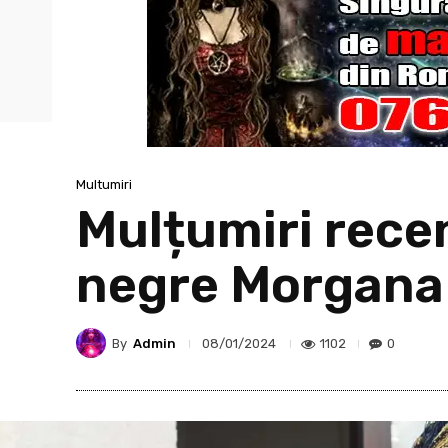
Multumiri
Mulțumiri recen
negre Morgana
By
Admin
1102
0
08/01/2024