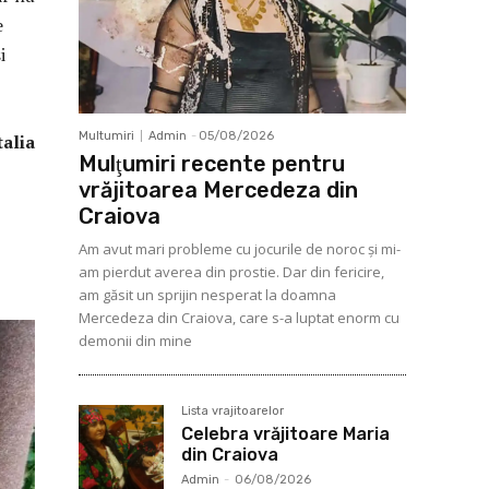
e
i
Multumiri
Admin
-
05/08/2026
ia
Mulţumiri recente pentru
vrăjitoarea Mercedeza din
Craiova
Am avut mari probleme cu jocurile de noroc şi mi-
am pierdut averea din prostie. Dar din fericire,
am găsit un sprijin nesperat la doamna
Mercedeza din Craiova, care s-a luptat enorm cu
demonii din mine
Lista vrajitoarelor
Celebra vrăjitoare Maria
din Craiova
Admin
-
06/08/2026