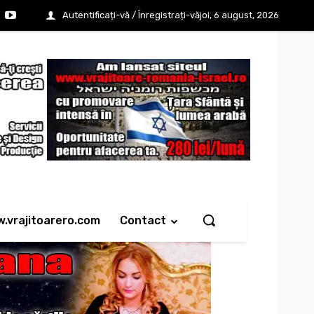
Autentificați-vă / Înregistrați-vă
joi, 6 august, 2026
w.vrajitoarero.com
Contact