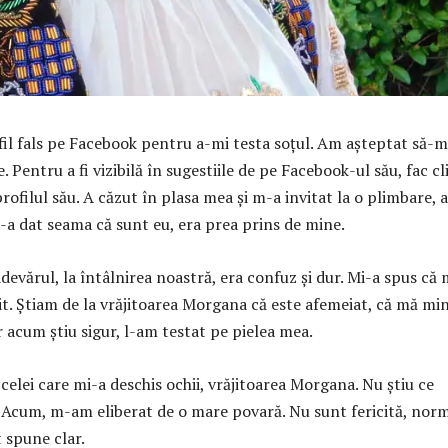
il fals pe Facebook pentru a-mi testa soțul. Am așteptat să-m
e. Pentru a fi vizibilă în sugestiile de pe Facebook-ul său, fac cl
ofilul său. A căzut în plasa mea și m-a invitat la o plimbare, 
i-a dat seama că sunt eu, era prea prins de mine.
evărul, la întâlnirea noastră, era confuz și dur. Mi-a spus că 
it. Știam de la vrăjitoarea Morgana că este afemeiat, că mă mi
 acum știu sigur, l-am testat pe pielea mea.
elei care mi-a deschis ochii, vrăjitoarea Morgana. Nu știu ce
! Acum, m-am eliberat de o mare povară. Nu sunt fericită, norm
t spune clar.