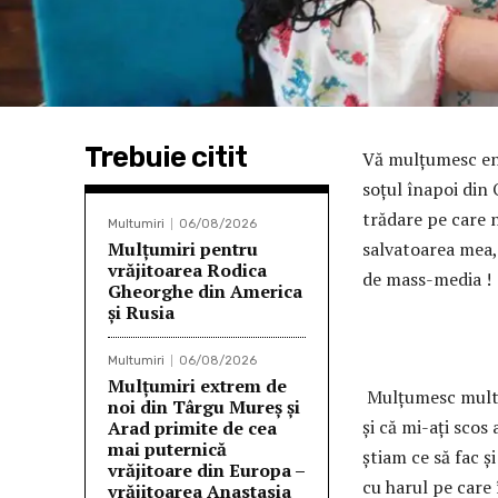
Trebuie citit
Vă mulţumesc en
soţul înapoi din 
trădare pe care 
Multumiri
06/08/2026
Mulțumiri pentru
salvatoarea mea, 
vrăjitoarea Rodica
de mass-media !
Gheorghe din America
și Rusia
And
Multumiri
06/08/2026
Mulţumiri extrem de
Mulţumesc mult 
noi din Târgu Mureș și
și că mi-ați scos
Arad primite de cea
mai puternică
știam ce să fac 
vrăjitoare din Europa –
cu harul pe care 
vrăjitoarea Anastasia