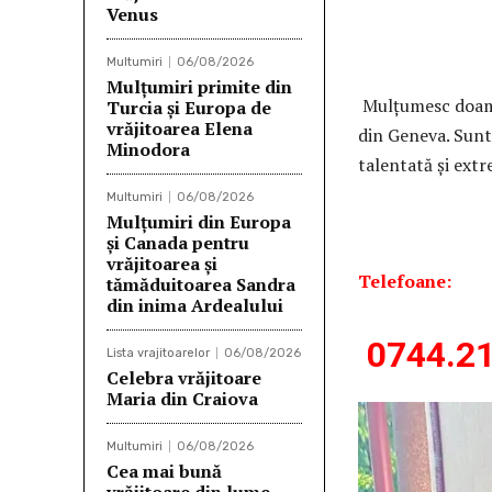
Venus
Dan
Multumiri
06/08/2026
Mulţumiri primite din
Mulţumesc doamn
Turcia și Europa de
vrăjitoarea Elena
din Geneva. Sun
Minodora
talentată și ext
Multumiri
06/08/2026
Mulțumiri din Europa
Mar
și Canada pentru
vrăjitoarea și
Telefoane:
tămăduitoarea Sandra
din inima Ardealului
0744.21
Lista vrajitoarelor
06/08/2026
Celebra vrăjitoare
Maria din Craiova
Multumiri
06/08/2026
Cea mai bună