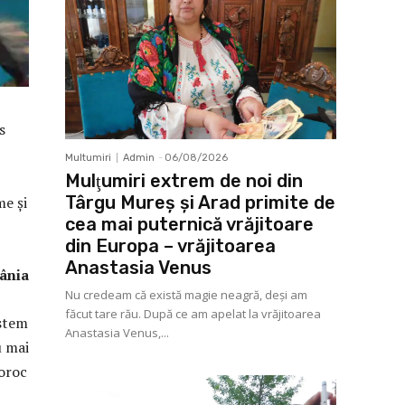
s
Multumiri
Admin
-
06/08/2026
Mulţumiri extrem de noi din
Târgu Mureș și Arad primite de
me și
cea mai puternică vrăjitoare
din Europa – vrăjitoarea
Anastasia Venus
ia
Nu credeam că există magie neagră, deși am
făcut tare rău. După ce am apelat la vrăjitoarea
stem
Anastasia Venus,...
u mai
noroc