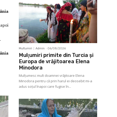
ia
napoi
.
Multumiri
Admin
-
06/08/2026
ia
Mulţumiri primite din Turcia și
Europa de vrăjitoarea Elena
Minodora
Mulţumesc mult doamnei vrăjitoare Elena
Minodora pentru că prin harul ei deosebit mi-a
adus soţul înapoi care fugise în...