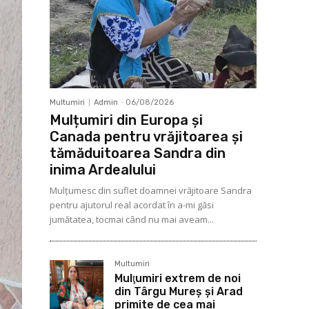
Multumiri
Admin
-
06/08/2026
Mulțumiri din Europa și
Canada pentru vrăjitoarea și
tămăduitoarea Sandra din
inima Ardealului
Mulţumesc din suflet doamnei vrăjitoare Sandra
pentru ajutorul real acordat în a-mi găsi
jumătatea, tocmai când nu mai aveam...
Multumiri
Mulţumiri extrem de noi
din Târgu Mureș și Arad
primite de cea mai