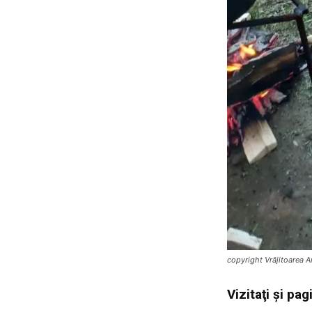
copyright Vrăjitoarea A
Vi
zitaţi şi p