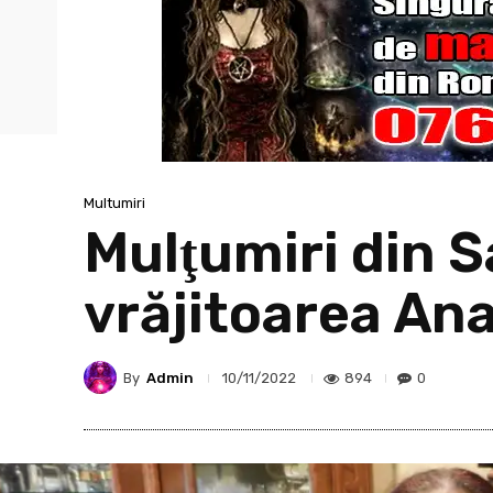
Multumiri
Mulţumiri din S
vrăjitoarea An
By
Admin
894
0
10/11/2022