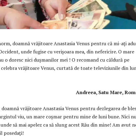
orm, doamnă vrăjitoare Anastasia Venus pentru că mi-aţi adu
Occident, unde fugise cu verișoara mea, din nefericire. O mare
nu o doresc nici dușmanilor mei ! O recomand cu căldură pe
celebra vrăjitoare Venus, curtată de toate televiziunile din lu
reea, Satu Mare, Român
doamnă vrăjitoare Anastasia Venus pentru dezlegarea de ble
 argintul viu, un mare coșmar pentru mine de luni bune. Nici n
și unde să mai apelez ca să slung acest Rău din mine! Am avut 
îl posedați!