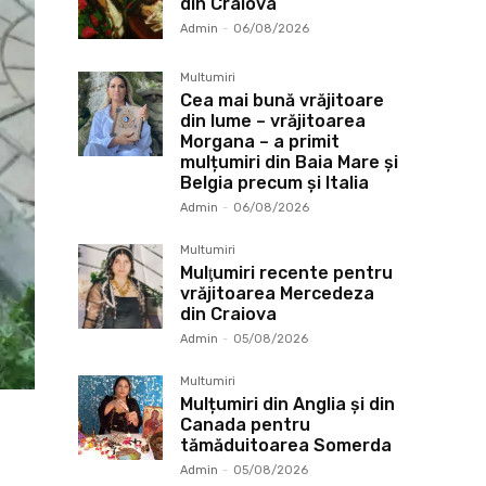
din Craiova
Admin
-
06/08/2026
Multumiri
Cea mai bună vrăjitoare
din lume – vrăjitoarea
Morgana – a primit
mulțumiri din Baia Mare și
Belgia precum și Italia
Admin
-
06/08/2026
Multumiri
Mulţumiri recente pentru
vrăjitoarea Mercedeza
din Craiova
Admin
-
05/08/2026
Multumiri
Mulțumiri din Anglia și din
Canada pentru
tămăduitoarea Somerda
Admin
-
05/08/2026