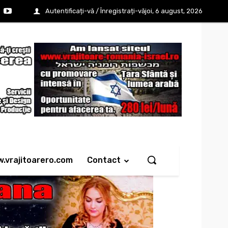
Autentificați-vă / Înregistrați-vă
joi, 6 august, 2026
w.vrajitoarero.com
Contact