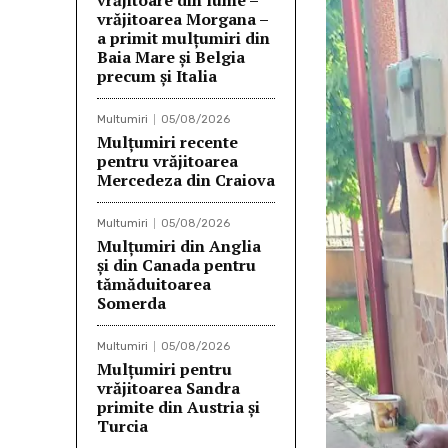
vrăjitoare din lume –
vrăjitoarea Morgana –
a primit mulțumiri din
Baia Mare și Belgia
precum și Italia
Multumiri
05/08/2026
Mulţumiri recente
pentru vrăjitoarea
Mercedeza din Craiova
Multumiri
05/08/2026
Mulțumiri din Anglia
și din Canada pentru
tămăduitoarea
Somerda
Multumiri
05/08/2026
Mulţumiri pentru
vrăjitoarea Sandra
primite din Austria și
Turcia