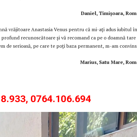
iel, Timișoara, Român
ă vrăjitoare Anastasia Venus pentru că mi-aţi adus iubitul î
t profund recunoscătoare și vă recomand ca pe o doamnă tare
rem de serioasă, pe care te poți baza permanent, m-am convins
ius, Satu Mare, Român
8.933, 0764.106.694