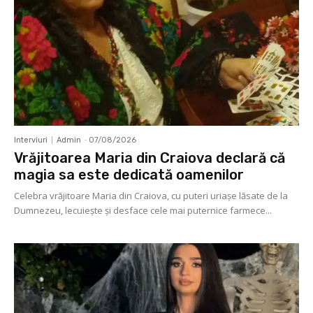
Interviuri
Admin
-
07/08/2026
Vrăjitoarea Maria din Craiova declară că
magia sa este dedicată oamenilor
Celebra vrăjitoare Maria din Craiova, cu puteri uriașe lăsate de la
Dumnezeu, lecuieşte şi desface cele mai puternice farmece...