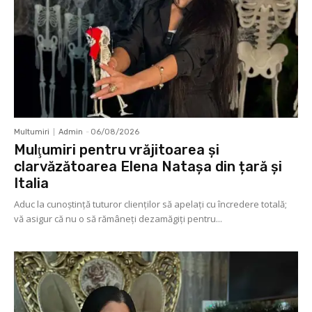
Multumiri
Admin
-
06/08/2026
Mulţumiri pentru vrăjitoarea și
clarvăzătoarea Elena Natașa din țară și
Italia
Aduc la cunoştinţă tuturor clienţilor să apelaţi cu încredere totală;
vă asigur că nu o să rămâneţi dezamăgiţi pentru...