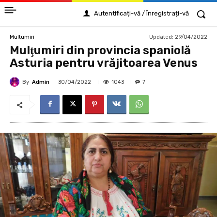
Autentificați-vă / Înregistrați-vă
Updated:
29/04/2022
Multumiri
Mulţumiri din provincia spaniolă
Asturia pentru vrăjitoarea Venus
By
Admin
1043
30/04/2022
7