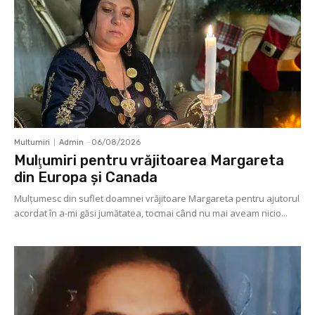
Multumiri
Admin
-
06/08/2026
Mulţumiri pentru vrăjitoarea Margareta
din Europa și Canada
Mulţumesc din suflet doamnei vrăjitoare Margareta pentru ajutorul
acordat în a-mi găsi jumătatea, tocmai când nu mai aveam nicio...