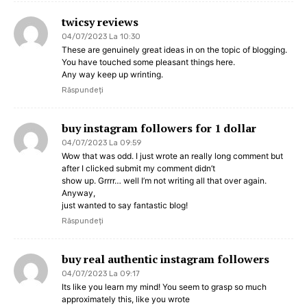
twicsy reviews
04/07/2023 La 10:30
These are genuinely great ideas in on the topic of blogging.
You have touched some pleasant things here.
Any way keep up wrinting.
Răspundeți
buy instagram followers for 1 dollar
04/07/2023 La 09:59
Wow that was odd. I just wrote an really long comment but
after I clicked submit my comment didn’t
show up. Grrrr… well I’m not writing all that over again.
Anyway,
just wanted to say fantastic blog!
Răspundeți
buy real authentic instagram followers
04/07/2023 La 09:17
Its like you learn my mind! You seem to grasp so much
approximately this, like you wrote