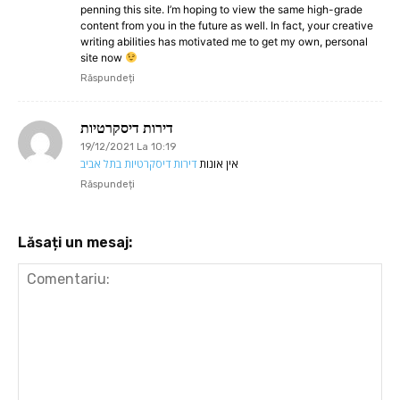
penning this site. I’m hoping to view the same high-grade
content from you in the future as well. In fact, your creative
writing abilities has motivated me to get my own, personal
site now
Răspundeți
דירות דיסקרטיות
19/12/2021 La 10:19
אין אונות
דירות דיסקרטיות בתל אביב
Răspundeți
Lăsați un mesaj: