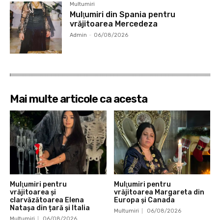
Multumiri
Mulţumiri din Spania pentru
vrăjitoarea Mercedeza
Admin
-
06/08/2026
Mai multe articole ca acesta
Mulţumiri pentru
Mulţumiri pentru
vrăjitoarea și
vrăjitoarea Margareta din
clarvăzătoarea Elena
Europa și Canada
Natașa din țară și Italia
Multumiri
06/08/2026
Multumiri
06/08/2026