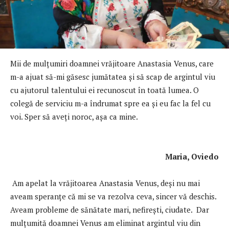
Mii de mulţumiri doamnei vrăjitoare Anastasia Venus, care
m-a ajuat să-mi găsesc jumătatea şi să scap de argintul viu
cu ajutorul talentului ei recunoscut în toată lumea. O
colegă de serviciu m-a îndrumat spre ea și eu fac la fel cu
voi. Sper să aveți noroc, așa ca mine.
Maria, Oviedo
Am apelat la vrăjitoarea Anastasia Venus, deși nu mai
aveam speranţe că mi se va rezolva ceva, sincer vă deschis.
Aveam probleme de sănătate mari, nefirești, ciudate. Dar
mulţumită doamnei Venus am eliminat argintul viu din