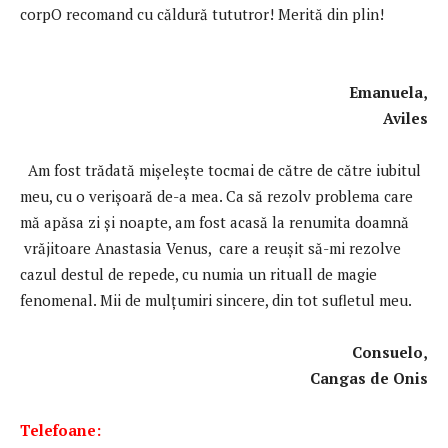
corpO recomand cu căldură tututror! Merită din plin!
Emanuela,
Aviles
Am fost trădată mișelește tocmai de către de către iubitul
meu, cu o verișoară de-a mea. Ca să rezolv problema care
mă apăsa zi și noapte, am fost acasă la renumita doamnă
vrăjitoare Anastasia Venus, care a reuşit să-mi rezolve
cazul destul de repede, cu numia un rituall de magie
fenomenal. Mii de mulţumiri sincere, din tot sufletul meu.
Consuelo,
Cangas de Onis
Telefoane: