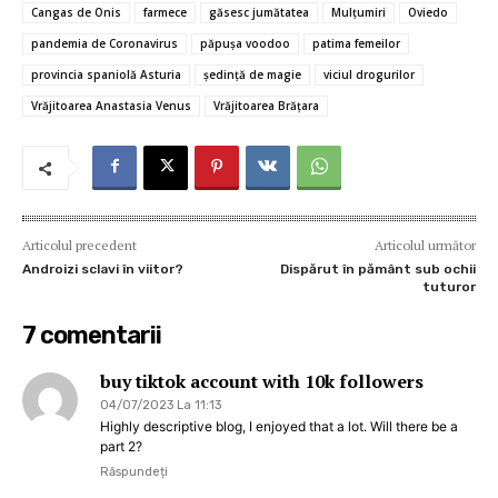
b
te
l
es
s
n
je
Cangas de Onis
farmece
găsesc jumătatea
Mulțumiri
Oviedo
o
r
t
A
g
az
pandemia de Coronavirus
păpușa voodoo
patima femeilor
o
p
er
ă
provincia spaniolă Asturia
şedinţă de magie
viciul drogurilor
Vrăjitoarea Anastasia Venus
Vrăjitoarea Brăţara
k
p
Articolul precedent
Articolul următor
Androizi sclavi în viitor?
Dispărut în pământ sub ochii
tuturor
7 comentarii
buy tiktok account with 10k followers
04/07/2023 La 11:13
Highly descriptive blog, I enjoyed that a lot. Will there be a
part 2?
Răspundeți