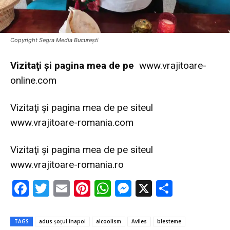
Copyright Segra Media București
Vi
zitaţi şi pagina mea de pe
www.vrajitoare-
online.com
Vizitaţi şi pagina mea de pe siteul
www.vrajitoare-romania.com
Vizitaţi şi pagina mea de pe siteul
www.vrajitoare-romania.ro
F
T
E
Pi
W
M
X
P
ac
w
m
nt
h
es
ar
e
it
ai
er
at
se
ta
TAGS
adus șoțul înapoi
alcoolism
Aviles
blesteme