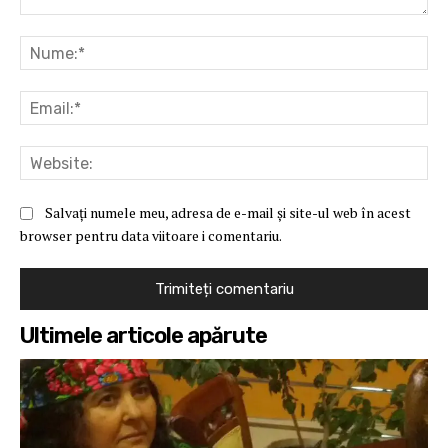
Comentariu:
Nu
Ema
Web
Salvați numele meu, adresa de e-mail și site-ul web în acest
browser pentru data viitoare i comentariu.
Ultimele articole apărute