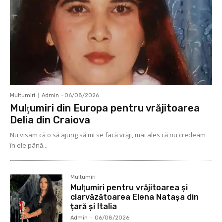
Multumiri
Admin
-
06/08/2026
Mulţumiri din Europa pentru vrăjitoarea
Delia din Craiova
Nu visam că o să ajung să mi se facă vrăji, mai ales că nu credeam
în ele până...
Multumiri
Mulţumiri pentru vrăjitoarea și
clarvăzătoarea Elena Natașa din
țară și Italia
Admin
-
06/08/2026