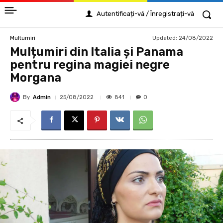
Autentificați-vă / Înregistrați-vă
Updated:
24/08/2022
Multumiri
Mulțumiri din Italia și Panama
pentru regina magiei negre
Morgana
By
Admin
841
25/08/2022
0