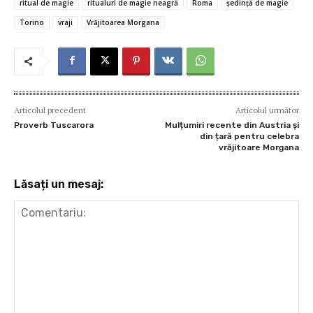
o
r
t
A
g
az
ritual de magie
ritualuri de magie neagră
Roma
şedinţă de magie
o
p
er
ă
Torino
vraji
Vrăjitoarea Morgana
k
p
Articolul precedent
Articolul următor
Proverb Tuscarora
Mulțumiri recente din Austria și
din țară pentru celebra
vrăjitoare Morgana
Lăsați un mesaj: