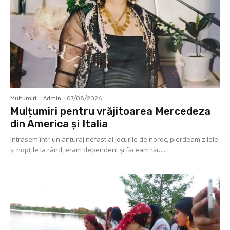
Multumiri
Admin
-
07/08/2026
Mulțumiri pentru vrăjitoarea Mercedeza
din America și Italia
Intrasem într-un anturaj nefast al jocurile de noroc, pierdeam zilele
și nopțile la rând, eram dependent și făceam rău...