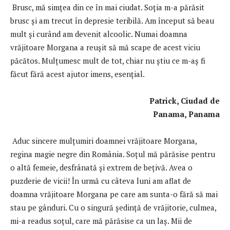
Brusc, mă simţea din ce în mai ciudat. Soţia m-a părăsit
brusc şi am trecut în depresie teribilă. Am început să beau
mult și curând am devenit alcoolic. Numai doamna
vrăjitoare Morgana a reuşit să mă scape de acest viciu
păcătos. Mulţumesc mult de tot, chiar nu știu ce m-aș fi
făcut fără acest ajutor imens, esențial.
Patrick, Ciudad de
Panama, Panama
Aduc sincere mulţumiri doamnei vrăjitoare Morgana,
regina magie negre din România. Soţul mă părăsise pentru
o altă femeie, desfrânată şi extrem de beţivă. Avea o
puzderie de vicii! În urmă cu câteva luni am aflat de
doamna vrăjitoare Morgana pe care am sunta-o fără să mai
stau pe gânduri. Cu o singură şedinţă de vrăjitorie, culmea,
mi-a readus soţul, care mă părăsise ca un laș. Mii de