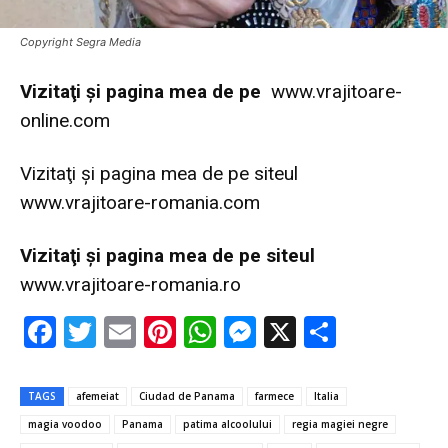
Copyright Segra Media
Vi
zitaţi şi pagina mea de pe
www.vrajitoare-
online.com
Vizitaţi şi pagina mea de pe siteul
www.vrajitoare-romania.com
Vi
zitaţi şi pagina mea de pe siteul
www.vrajitoare-romania.ro
F
T
E
Pi
W
M
X
P
ac
w
m
nt
h
es
ar
e
it
ai
er
at
se
ta
TAGS
afemeiat
Ciudad de Panama
farmece
Italia
b
te
l
es
s
n
je
magia voodoo
Panama
patima alcoolului
regia magiei negre