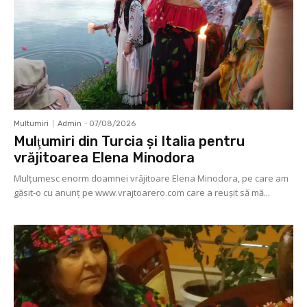
Multumiri
Admin
-
07/08/2026
Mulţumiri din Turcia și Italia pentru
vrăjitoarea Elena Minodora
Mulţumesc enorm doamnei vrăjitoare Elena Minodora, pe care am
găsit-o cu anunț pe www.vrajtoarero.com care a reuşit să mă...