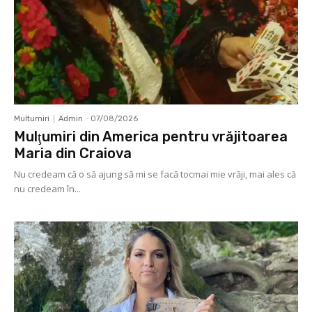
Multumiri
Admin
-
07/08/2026
Mulţumiri din America pentru vrăjitoarea
Maria din Craiova
Nu credeam că o să ajung să mi se facă tocmai mie vrăji, mai ales că
nu credeam în...