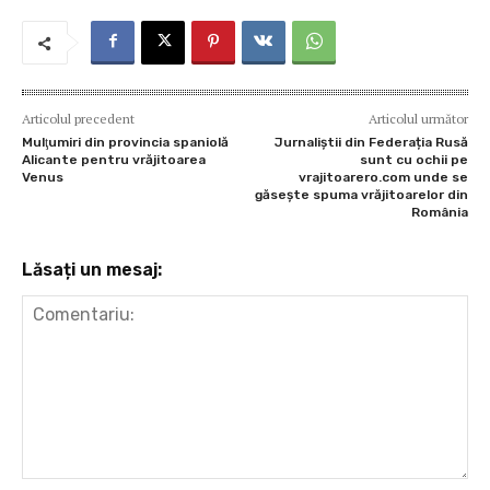
k
p
Articolul precedent
Articolul următor
Mulţumiri din provincia spaniolă
Jurnaliștii din Federația Rusă
Alicante pentru vrăjitoarea
sunt cu ochii pe
Venus
vrajitoarero.com unde se
găsește spuma vrăjitoarelor din
România
Lăsați un mesaj:
Comentariu: