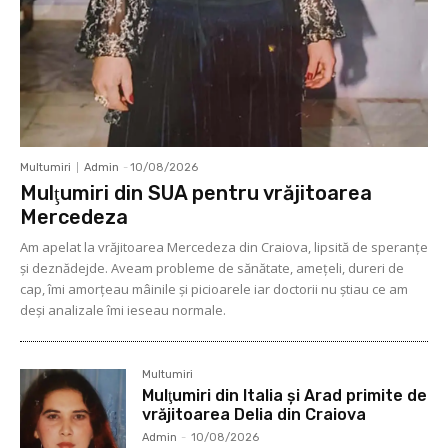
Multumiri
Admin
-
10/08/2026
Mulţumiri din SUA pentru vrăjitoarea
Mercedeza
Am apelat la vrăjitoarea Mercedeza din Craiova, lipsită de speranţe
şi deznădejde. Aveam probleme de sănătate, ameţeli, dureri de
cap, îmi amorţeau mâinile şi picioarele iar doctorii nu ştiau ce am
deşi analizale îmi ieseau normale.
Multumiri
Mulţumiri din Italia și Arad primite de
vrăjitoarea Delia din Craiova
Admin
-
10/08/2026