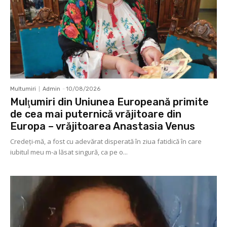
Multumiri
Admin
-
10/08/2026
Mulţumiri din Uniunea Europeană primite
de cea mai puternică vrăjitoare din
Europa – vrăjitoarea Anastasia Venus
Credeți-mă, a fost cu adevărat disperată în ziua fatidică în care
iubitul meu m-a lăsat singură, ca pe o...