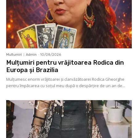
Multumiri
Admin
-
10/08/2026
Mulțumiri pentru vrăjitoarea Rodica din
Europa și Brazilia
Mulţumesc enorm vrăjitoarei şi clarvăzătoarei Rodica Gheorghe
pentru împăcarea cu soţul meu după o despărţire de un an de...