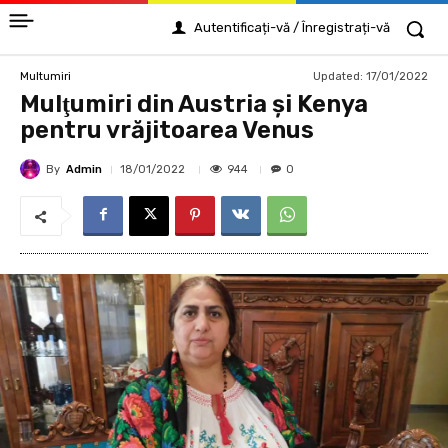
Autentificați-vă / Înregistrați-vă
Updated:
17/01/2022
Multumiri
Mulţumiri din Austria și Kenya
pentru vrăjitoarea Venus
By
Admin
944
18/01/2022
0