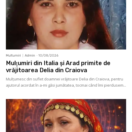
Multumiri
Admin
-
10/08/2026
Mulţumiri din Italia și Arad primite de
vrăjitoarea Delia din Craiova
Mulţumesc din suflet doamnei vrăjitoare Delia din Craiova, pentru
ajutorul acordat în a-mi găsi jumătatea, tocmai când îmi pierdusem...