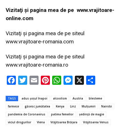
Vi
zitaţi şi pagina mea de pe
www.vrajitoare-
online.com
Vizitaţi şi pagina mea de pe siteul
www.vrajitoare-romania.com
Vizitaţi şi pagina mea de pe siteul
www.vrajitoare-romania.ro
F
T
E
Pi
W
M
X
P
ac
w
m
nt
h
es
ar
e
it
ai
er
at
se
ta
TAGS
adus șoțul înapoi
alcoolism
Austria
blesteme
b
te
l
es
s
n
je
farmece
găsesc jumătatea
Kenya
Linz
Mulțumiri
Nairobi
o
r
t
A
g
az
pandemia de Coronavirus
patima femeilor
şedinţă de magie
o
p
er
ă
viciul drogurilor
Viena
Vrăjitoarea Brăţara
Vrăjitoarea Venus