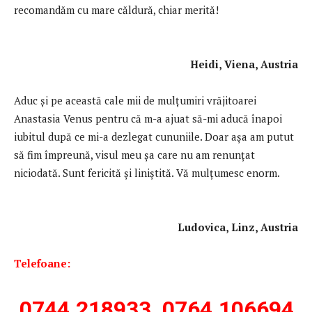
recomandăm cu mare căldură, chiar merită!
Heidi, Viena, Austria
Aduc şi pe această cale mii de mulţumiri vrăjitoarei
Anastasia Venus pentru că m-a ajuat să-mi aducă înapoi
iubitul după ce mi-a dezlegat cununiile. Doar așa am putut
să fim împreună, visul meu șa care nu am renunțat
niciodată. Sunt fericită şi liniştită. Vă mulțumesc enorm.
Ludovica, Linz, Austria
Telefoane:
0744.218933, 0764.106694