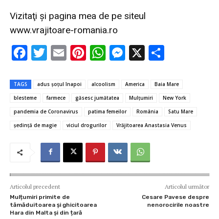
Vizitaţi şi pagina mea de pe siteul
www.vrajitoare-romania.ro
F
T
E
Pi
W
M
X
P
ac
w
m
nt
h
es
ar
e
it
ai
er
at
se
ta
TAGS
adus șoțul înapoi
alcoolism
America
Baia Mare
b
te
l
es
s
n
je
blesteme
farmece
găsesc jumătatea
Mulțumiri
New York
o
r
t
A
g
az
pandemia de Coronavirus
patima femeilor
România
Satu Mare
o
p
er
ă
şedinţă de magie
viciul drogurilor
Vrăjitoarea Anastasia Venus
k
p
Articolul precedent
Articolul următor
Mulțumiri primite de
Cesare Pavese despre
tămăduitoarea și ghicitoarea
nenorocirile noastre
Hara din Malta și din țară