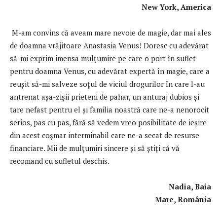
New York, America
M-am convins că aveam mare nevoie de magie, dar mai ales
de doamna vrăjitoare Anastasia Venus! Doresc cu adevărat
să-mi exprim imensa mulţumire pe care o port în suflet
pentru doamna Venus, cu adevărat expertă în magie, care a
reuşit să-mi salveze soţul de viciul drogurilor în care l-au
antrenat așa-zișii prieteni de pahar, un anturaj dubios și
tare nefast pentru el și familia noastră care ne-a nenorocit
serios, pas cu pas, fără să vedem vreo posibilitate de ieșire
din acest coșmar interminabil care ne-a secat de resurse
financiare. Mii de mulţumiri sincere și să știți că vă
recomand cu sufletul deschis.
Nadia, Baia
Mare, România