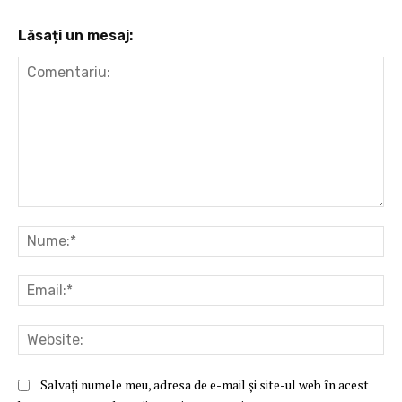
Lăsați un mesaj:
Comentariu:
Nu
Ema
Web
Salvați numele meu, adresa de e-mail și site-ul web în acest