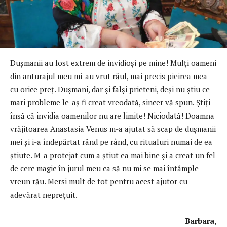
Dușmanii au fost extrem de invidioși pe mine! Mulți oameni
din anturajul meu mi-au vrut răul, mai precis pieirea mea
cu orice preț. Dușmani, dar și falși prieteni, deși nu știu ce
mari probleme le-aș fi creat vreodată, sincer vă spun. Știți
însă că invidia oamenilor nu are limite! Niciodată! Doamna
vrăjitoarea Anastasia Venus m-a ajutat să scap de dușmanii
mei și i-a îndepărtat rând pe rând, cu ritualuri numai de ea
știute. M-a protejat cum a știut ea mai bine și a creat un fel
de cerc magic în jurul meu ca să nu mi se mai întâmple
vreun rău. Mersi mult de tot pentru acest ajutor cu
adevărat neprețuit.
Barbara,