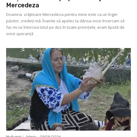
Mercedeza
Doamna vrăjitoare Mercedeza pentru mine este ca un înger
păzitor, credeţi-mă. Înainte să apelez la dânsa orice încercam să
fac mi se întorcea totul pe dos în toate privinţele, eram lipsită de
orice speranţă
Multumiri
Admin
-
09/08/2026