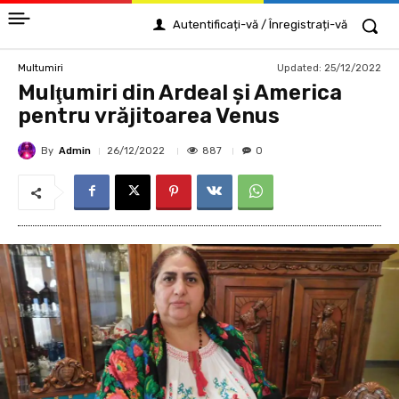
Autentificați-vă / Înregistrați-vă
Updated:
25/12/2022
Multumiri
Mulţumiri din Ardeal și America
pentru vrăjitoarea Venus
By
Admin
887
26/12/2022
0