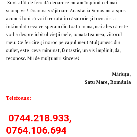
Sunt atât de fericită deoarece mi-am împlinit cel mai
scump vis! Doamna vrăjitoare Anastasia Venus mi-a spus
acum 5 luni că voi fi cerută în căsătorie şi tocmai s-a
întâmplat ceea ce speram din toată inima, mai ales că este
vorba despre iubitul vieții mele, jumătatea mea, viitorul
meu! Ce fericire și noroc pe capul meu! Mulțumesc din
suflet, este ceva minunat, fantastic, un vis împlinit, da,
recunosc. Mii de mulțumiri sincere!
Măriuța,
Satu Mare, România
Telefoane:
0744.218.933,
0764.106.694