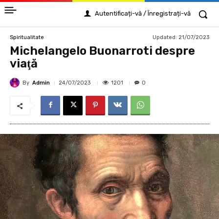
Autentificați-vă / Înregistrați-vă
Updated:
21/07/2023
Spiritualitate
Michelangelo Buonarroti despre
viaţă
By
Admin
1201
24/07/2023
0