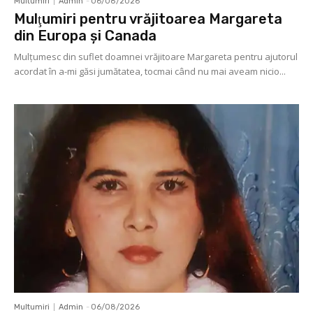
Multumiri
Admin
-
06/08/2026
Mulţumiri pentru vrăjitoarea Margareta
din Europa și Canada
Mulţumesc din suflet doamnei vrăjitoare Margareta pentru ajutorul
acordat în a-mi găsi jumătatea, tocmai când nu mai aveam nicio...
Multumiri
Admin
-
06/08/2026