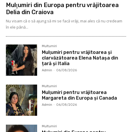
Mulţumiri din Europa pentru vrăjitoarea
Delia din Craiova
Nu visam că o să ajung să mi se facă vrăji, mai ales că nu credeam
în ele până...
Multumiri
Mulţumiri pentru vrăjitoarea și
clarvăzătoarea Elena Natașa din
țară și Italia
Admin
-
06/08/2026
Multumiri
Mulţumiri pentru vrăjitoarea
Margareta din Europa și Canada
Admin
-
06/08/2026
Multumiri