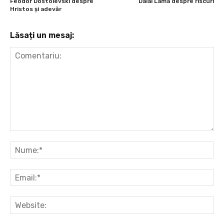
Feodor Dostoievski despre
Dalai Lama despre riscuri
Hristos şi adevăr
Lăsați un mesaj:
Comentariu:
Nu
Ema
Web