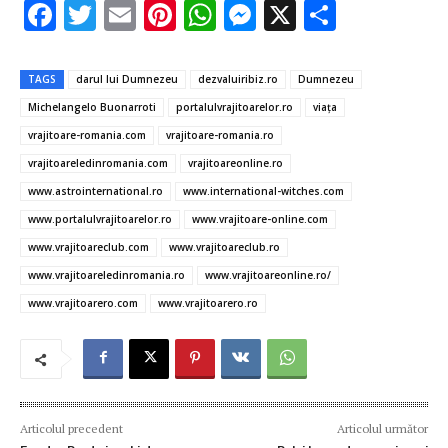
F
T
E
Pi
W
M
X
P
ac
w
m
nt
h
es
ar
e
it
ai
er
at
se
ta
TAGS
darul lui Dumnezeu
dezvaluiribiz.ro
Dumnezeu
b
te
l
es
s
n
je
Michelangelo Buonarroti
portalulvrajitoarelor.ro
viaţa
o
r
t
A
g
az
vrajitoare-romania.com
vrajitoare-romania.ro
o
p
er
ă
vrajitoareledinromania.com
vrajitoareonline.ro
www.astrointernational.ro
www.international-witches.com
k
p
www.portalulvrajitoarelor.ro
www.vrajitoare-online.com
www.vrajitoareclub.com
www.vrajitoareclub.ro
www.vrajitoareledinromania.ro
www.vrajitoareonline.ro/
www.vrajitoarero.com
www.vrajitoarero.ro
Articolul precedent
Articolul următor