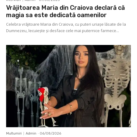
Vrăjitoarea Maria din Craiova declară că
magia sa este dedicată oamenilor
Celebra vrăjitoare Maria din Craiova, cu puteri uriașe lăsate de la
Dumnezeu, lecuieşte şi desface cele mai puternice farmece...
Multumiri
Admin
-
06/08/2026