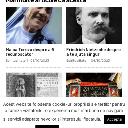
Mai multe articole ca acesta
Maica Tereza despre a fi
Friedrich Nietzsche despre
recunoscător
a te ajuta singur
Spiritualitate
05/10/2023
Spiritualitate
04/10/2023
Acest website foloseste cookie-uri proprii si ale tertilor pentru
a furniza vizitatorilor o experienta mult mai buna de navigare
Confucius despre
Proverb chinezesc despre
si servicii adaptate nevoilor si interesului fiecaruia.
Acceptă
conştiinţă
sfaturile bune
Spiritualitate
03/10/2023
Spiritualitate
02/10/2023