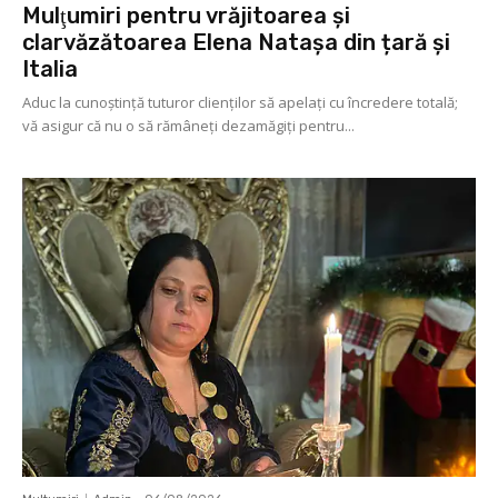
Mulţumiri pentru vrăjitoarea și
clarvăzătoarea Elena Natașa din țară și
Italia
Aduc la cunoştinţă tuturor clienţilor să apelaţi cu încredere totală;
vă asigur că nu o să rămâneţi dezamăgiţi pentru...