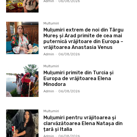
Admin
-
06/08/2026
Multumiri
Mulţumiri extrem de noi din Târgu
Mureș și Arad primite de cea mai
puternică vrăjitoare din Europa –
vrăjitoarea Anastasia Venus
Admin
-
06/08/2026
Multumiri
Mulţumiri primite din Turcia și
Europa de vrăjitoarea Elena
Minodora
Admin
-
06/08/2026
Multumiri
Mulţumiri pentru vrăjitoarea și
clarvăzătoarea Elena Natașa din
țară și Italia
Admin
-
06/08/2026