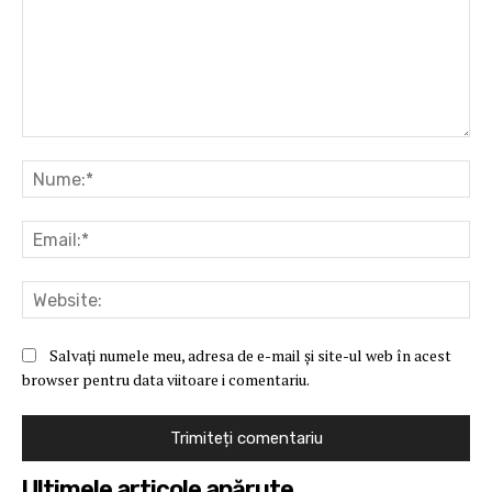
Comentariu:
Nu
Ema
Web
Salvați numele meu, adresa de e-mail și site-ul web în acest
browser pentru data viitoare i comentariu.
Ultimele articole apărute