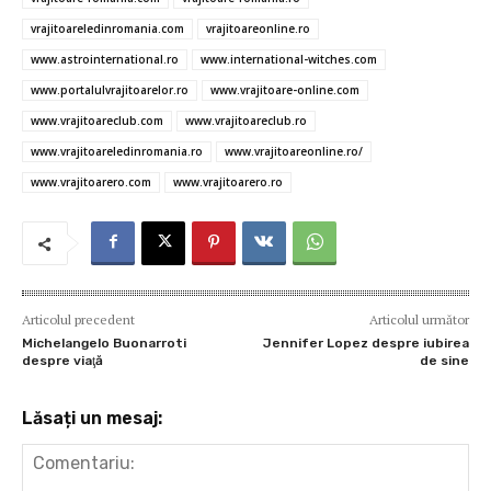
o
r
t
A
g
az
o
p
er
ă
vrajitoareledinromania.com
vrajitoareonline.ro
www.astrointernational.ro
www.international-witches.com
k
p
www.portalulvrajitoarelor.ro
www.vrajitoare-online.com
www.vrajitoareclub.com
www.vrajitoareclub.ro
www.vrajitoareledinromania.ro
www.vrajitoareonline.ro/
www.vrajitoarero.com
www.vrajitoarero.ro
Articolul precedent
Articolul următor
Michelangelo Buonarroti
Jennifer Lopez despre iubirea
despre viaţă
de sine
Lăsați un mesaj: