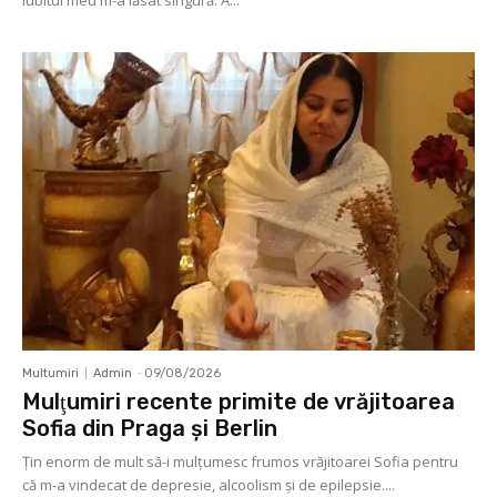
iubitul meu m-a lăsat singură. A...
Multumiri
Admin
-
09/08/2026
Mulţumiri recente primite de vrăjitoarea
Sofia din Praga și Berlin
Ţin enorm de mult să-i mulţumesc frumos vrăjitoarei Sofia pentru
că m-a vindecat de depresie, alcoolism şi de epilepsie....