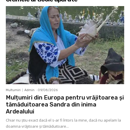
Multumiri
Admin
-
09/08/2026
Mulțumiri din Europa pentru vrăjitoarea și
tămăduitoarea Sandra din inima
Ardealului
Chiar nu știu exact dacă el s-ar fi întors la mine, dacă nu apelam la
doamna vrăjitoare și tămăduitoare...