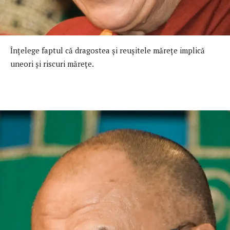
Înţelege faptul că dragostea şi reuşitele măreţe implică
uneori şi riscuri măreţe.