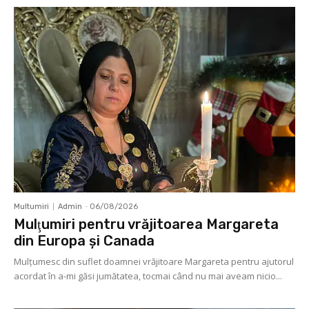
Multumiri
Admin
-
06/08/2026
Mulţumiri pentru vrăjitoarea Margareta
din Europa și Canada
Mulţumesc din suflet doamnei vrăjitoare Margareta pentru ajutorul
acordat în a-mi găsi jumătatea, tocmai când nu mai aveam nicio...