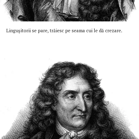
Linguşitorii se pare, trăiesc pe seama cui le dă crezare.