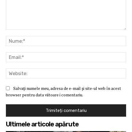
Comentariu:
Nu
Ema
Web
Salvați numele meu, adresa de e-mail și site-ul web în acest
browser pentru data viitoare i comentariu.
Ultimele articole apărute