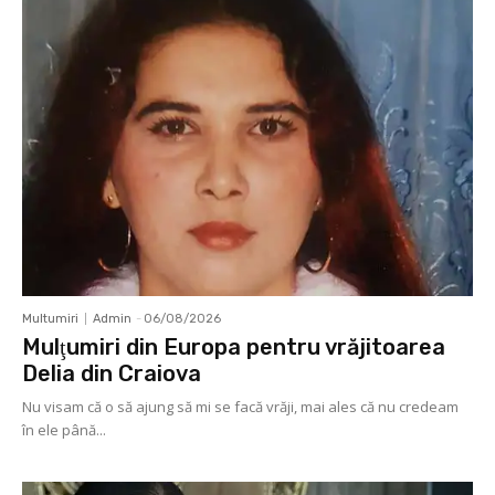
Multumiri
Admin
-
06/08/2026
Mulţumiri din Europa pentru vrăjitoarea
Delia din Craiova
Nu visam că o să ajung să mi se facă vrăji, mai ales că nu credeam
în ele până...