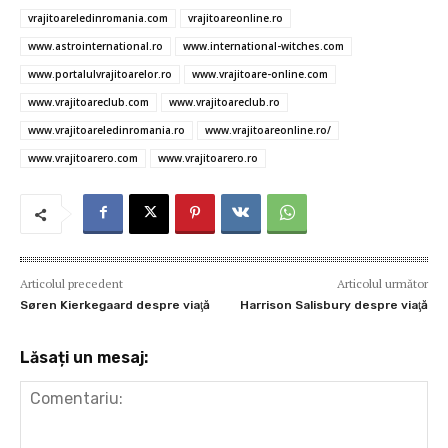
o
r
t
A
g
az
vrajitoareledinromania.com
vrajitoareonline.ro
o
p
er
ă
www.astrointernational.ro
www.international-witches.com
www.portalulvrajitoarelor.ro
www.vrajitoare-online.com
k
p
www.vrajitoareclub.com
www.vrajitoareclub.ro
www.vrajitoareledinromania.ro
www.vrajitoareonline.ro/
www.vrajitoarero.com
www.vrajitoarero.ro
Articolul precedent
Articolul următor
Søren Kierkegaard despre viaţă
Harrison Salisbury despre viaţă
Lăsați un mesaj: