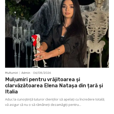
Multumiri
Admin
-
06/08/2026
Mulţumiri pentru vrăjitoarea și
clarvăzătoarea Elena Natașa din țară și
Italia
Aduc la cunoştinţă tuturor clienţilor să apelaţi cu încredere totală;
vă asigur că nu o să rămâneţi dezamăgiţi pentru...