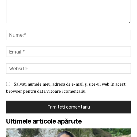
Comentariu:
Nu
Ema
Web
Salvați numele meu, adresa de e-mail și site-ul web în acest
browser pentru data viitoare i comentariu.
Ultimele articole apărute