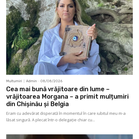
Multumiri
Admin
-
08/08/2026
Cea mai bună vrăjitoare din lume –
vrăjitoarea Morgana – a primit mulțumiri
din Chișinău și Belgia
Eram cu adevărat disperată în momentul în care iubitul meu m-a
lăsat singură. A plecat într-o delegaţie chiar cu...