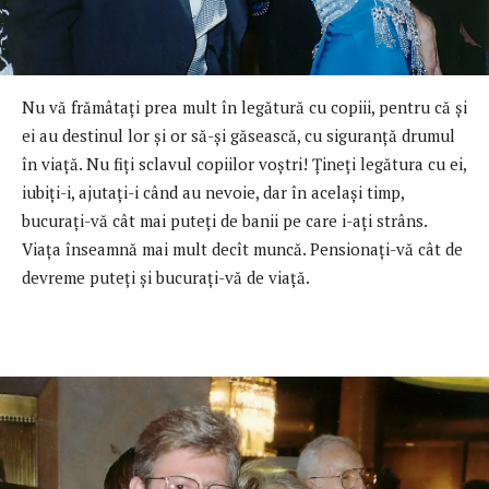
Nu vă frămâtaţi prea mult în legătură cu copiii, pentru că şi
ei au destinul lor şi or să-şi găsească, cu siguranţă drumul
în viaţă. Nu fiţi sclavul copiilor voştri! Ţineţi legătura cu ei,
iubiţi-i, ajutaţi-i când au nevoie, dar în acelaşi timp,
bucuraţi-vă cât mai puteţi de banii pe care i-aţi strâns.
Viaţa înseamnă mai mult decît muncă. Pensionaţi-vă cât de
devreme puteţi şi bucuraţi-vă de viaţă.