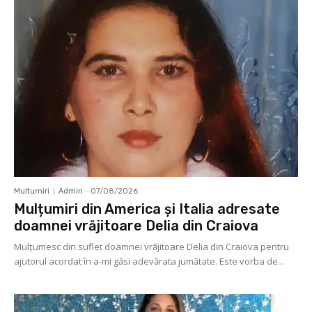
Multumiri
Admin
-
07/08/2026
Mulțumiri din America și Italia adresate
doamnei vrăjitoare Delia din Craiova
Mulţumesc din suflet doamnei vrăjitoare Delia din Craiova pentru
ajutorul acordat în a-mi găsi adevărata jumătate. Este vorba de...