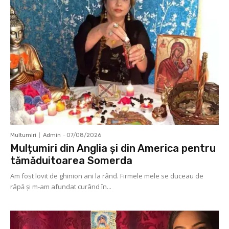
Multumiri
Admin
-
07/08/2026
Mulțumiri din Anglia și din America pentru
tămăduitoarea Somerda
Am fost lovit de ghinion ani la rând. Firmele mele se duceau de
râpă şi m-am afundat curând în...