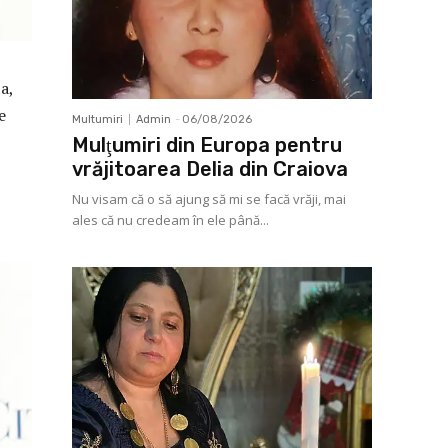
a,
e
Multumiri
Admin
-
06/08/2026
Mulţumiri din Europa pentru
vrăjitoarea Delia din Craiova
Nu visam că o să ajung să mi se facă vrăji, mai
ales că nu credeam în ele până...