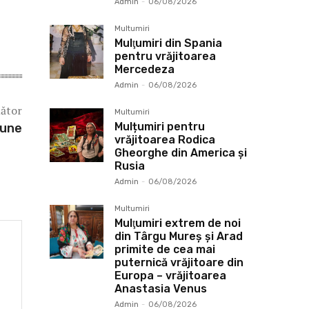
Admin
-
06/08/2026
Multumiri
Mulţumiri din Spania
pentru vrăjitoarea
Mercedeza
Admin
-
06/08/2026
mător
Multumiri
Mulțumiri pentru
iune
vrăjitoarea Rodica
Gheorghe din America și
Rusia
Admin
-
06/08/2026
Multumiri
Mulţumiri extrem de noi
din Târgu Mureș și Arad
primite de cea mai
puternică vrăjitoare din
Europa – vrăjitoarea
Anastasia Venus
Admin
-
06/08/2026