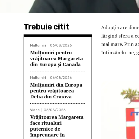
Trebuie citit
Adopția are dimen
lărgind sfera a c
mai mare. Prin a
Multumiri
06/08/2026
Mulţumiri pentru
întinzându-ne, g
vrăjitoarea Margareta
din Europa și Canada
Multumiri
06/08/2026
Mulţumiri din Europa
pentru vrăjitoarea
Delia din Craiova
Video
06/08/2026
Vrăjitoarea Margareta
face ritualuri
puternice de
împreunare în