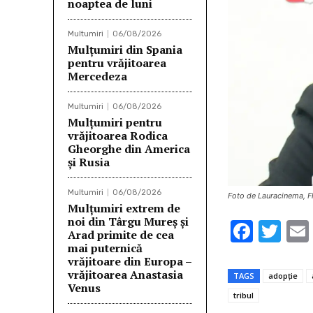
noaptea de luni
Multumiri
06/08/2026
Mulţumiri din Spania
pentru vrăjitoarea
Mercedeza
Multumiri
06/08/2026
Mulțumiri pentru
vrăjitoarea Rodica
Gheorghe din America
și Rusia
Multumiri
06/08/2026
Foto de Lauracinema, Fl
Mulţumiri extrem de
noi din Târgu Mureș și
F
T
Arad primite de cea
ac
w
mai puternică
vrăjitoare din Europa –
e
it
vrăjitoarea Anastasia
TAGS
adopție
Venus
b
te
tribul