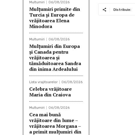
o
r
Multumiri
06/08/2026
Mulţumiri primite din
o
Distribuie:
Turcia și Europa de
k
vrăjitoarea Elena
Minodora
Multumiri
06/08/2026
Mulțumiri din Europa
și Canada pentru
vrăjitoarea și
tămăduitoarea Sandra
din inima Ardealului
Lista vrajitoarelor
06/08/2026
Celebra vrăjitoare
Maria din Craiova
Multumiri
06/08/2026
Cea mai bună
vrăjitoare din lume –
vrăjitoarea Morgana –
a primit mulțumiri din