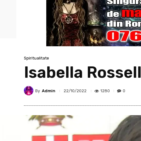
Spiritualitate
Isabella Rossel
By
Admin
1280
0
22/10/2022