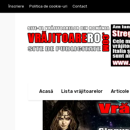
Înscriere
Politica de cookie-uri
Contact
Acasă
Lista vrăjitoarelor
Articole