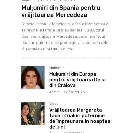
Multumiri
Admin
-
06/08/2026
Mulţumiri din Spania pentru
vrăjitoarea Mercedeza
Femeia acestui afemeiat mi-a făcut farmece ca el
să revină la familia lui şi eu să-l las. Cu ajutorul
doamnei vrăjitoare Mercedeza, care mi-a făcut
ritualuri puternice de protecţie, am rămas în cele
din urmă cu el şi-i mulţumesc
Multumiri
Mulţumiri din Europa
pentru vrăjitoarea Delia
din Craiova
Admin
-
06/08/2026
Video
Vrăjitoarea Margareta
face ritualuri puternice
de împreunare în noaptea
de luni