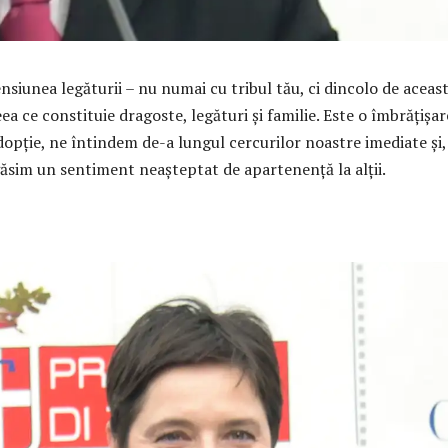
siunea legăturii – nu numai cu tribul tău, ci dincolo de aceast
eea ce constituie dragoste, legături și familie. Este o îmbrățișar
dopție, ne întindem de-a lungul cercurilor noastre imediate și,
ăsim un sentiment neașteptat de apartenență la alții.