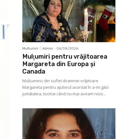
Multumiri
Admin
-
06/08/2026
Mulţumiri pentru vrăjitoarea
Margareta din Europa și
Canada
Mulţumesc din suflet doamnei vrăjitoare
Margareta pentru ajutorul acordat în a-mi găsi
jumătatea, tocmai când nu mai aveam nicio...