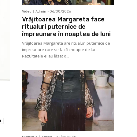
Video
Admin
-
06/08/2026
Vrăjitoarea Margareta face
ritualuri puternice de
împreunare în noaptea de luni
Vrăjitoarea Margareta are ritualuri puternice de
împreunare care se fac în noapte de luni.
Rezultatele ei au lăsat o...
t