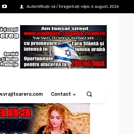
Autentificați-vă / Înregistrați-vă
joi, 6 august, 2026
w.vrajitoarero.com
Contact