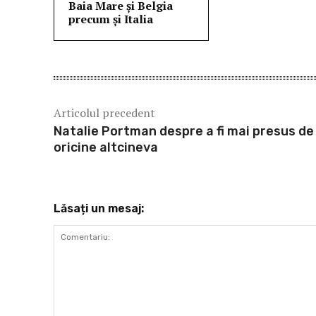
Baia Mare și Belgia
precum și Italia
Articolul precedent
Natalie Portman despre a fi mai presus de
oricine altcineva
Lăsați un mesaj: