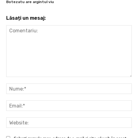
Botezatu are argintul viu
Lăsați un mesaj:
Comentariu:
Nu
Ema
Web