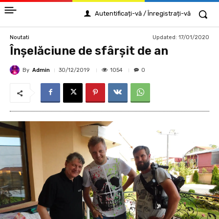
Autentificați-vă / Înregistrați-vă
Updated:
17/01/2020
Noutati
Înșelăciune de sfârșit de an
By
Admin
1054
30/12/2019
0