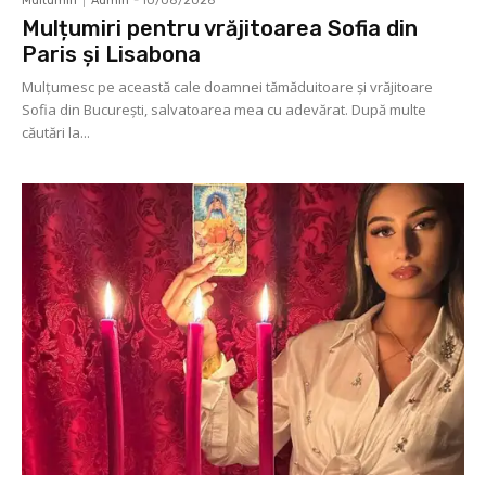
Multumiri
Admin
-
10/08/2026
Mulțumiri pentru vrăjitoarea Sofia din
Paris și Lisabona
Mulţumesc pe această cale doamnei tămăduitoare și vrăjitoare
Sofia din București, salvatoarea mea cu adevărat. După multe
căutări la...