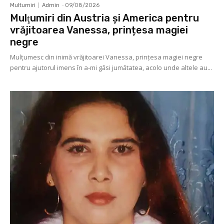
Multumiri
Admin
-
09/08/2026
Mulţumiri din Austria și America pentru
vrăjitoarea Vanessa, prințesa magiei
negre
Mulţumesc din inimă vrăjitoarei Vanessa, prințesa magiei negre
pentru ajutorul imens în a-mi găsi jumătatea, acolo unde altele au...