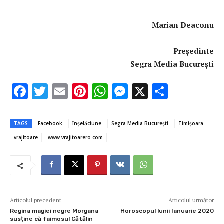
Marian Deaconu
Președinte
Segra Media București
F
T
E
Pi
W
M
X
P
ac
w
m
nt
h
es
ar
e
it
ai
er
at
se
ta
TAGS
Facebook
înşelăciune
Segra Media Bucureşti
Timişoara
b
te
l
es
s
n
je
vrajitoare
www.vrajitoarero.com
o
r
t
A
g
az
o
p
er
ă
k
p
Articolul precedent
Articolul următor
Regina magiei negre Morgana
Horoscopul lunii Ianuarie 2020
susține că faimosul Cătălin