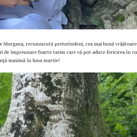
re Morgana, recunoscută pretutindeni, cea mai bună vrăjitoare
ri de împreunare foarte tarim care vă pot aduce fericirea în cu
iență maximă în luna martie!