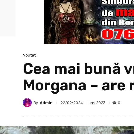
Noutati
Cea mai bună vr
Morgana – are r
By
Admin
2023
0
22/09/2024