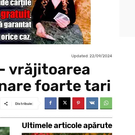
Updated:
22/09/2024
– vrăjitoarea
nare foarte tari
Distribuie:
Ultimele articole apărute