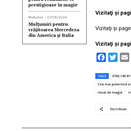
prestigioase în magie
Vi
zitaţi şi p
Multumiri
07/08/2026
Mulțumiri pentru
Vizitaţi şi pag
vrăjitoarea Mercedeza
din America și Italia
Vi
zitaţi şi pa
F
T
ac
w
e
it
TAGS
0760.149.91
b
te
Cea mai puternică vr
o
r
ritual de magie
r
o
k
Distribuie: