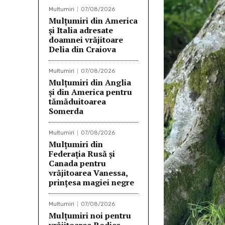
Multumiri
07/08/2026
Mulțumiri din America
și Italia adresate
doamnei vrăjitoare
Delia din Craiova
Multumiri
07/08/2026
Mulțumiri din Anglia
și din America pentru
tămăduitoarea
Somerda
Multumiri
07/08/2026
Mulţumiri din
Federația Rusă și
Canada pentru
vrăjitoarea Vanessa,
prințesa magiei negre
Multumiri
07/08/2026
Mulţumiri noi pentru