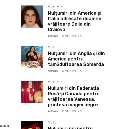
Multumiri
Mulțumiri din America și
Italia adresate doamnei
vrăjitoare Delia din
Craiova
Admin
-
07/08/2026
Multumiri
Mulțumiri din Anglia și din
America pentru
tămăduitoarea Somerda
Admin
-
07/08/2026
Multumiri
Mulţumiri din Federația
Rusă și Canada pentru
vrăjitoarea Vanessa,
prințesa magiei negre
Admin
-
07/08/2026
Multumiri
Mulţumiri noi pentru