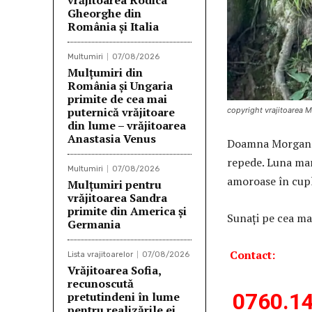
vrăjitoarea Rodica
Gheorghe din
România și Italia
Multumiri
07/08/2026
Mulţumiri din
România și Ungaria
primite de cea mai
puternică vrăjitoare
copyright vrajitoarea 
din lume – vrăjitoarea
Anastasia Venus
Doamna Morgana d
repede. Luna mar
Multumiri
07/08/2026
amoroase în cuplu
Mulţumiri pentru
vrăjitoarea Sandra
primite din America și
Sunați pe cea ma
Germania
Contact:
Lista vrajitoarelor
07/08/2026
Vrăjitoarea Sofia,
recunoscută
0760.14
pretutindeni în lume
pentru realizările ei