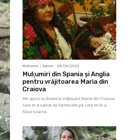
Multumiri
Admin
-
08/08/2026
Mulţumiri din Spania şi Anglia
pentru vrăjitoarea Maria din
Craiova
Am ajuns la doamna vrăjitoare Maria din Craiova
care m-a salvat de farmecele pe care mi le-a
făcut soacra...