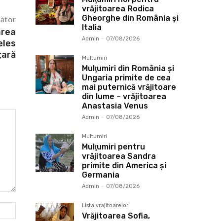
vrăjitoarea Rodica
Gheorghe din România și
mător
Italia
area
Admin
-
07/08/2026
eles
 țară
Multumiri
Mulţumiri din România și
Ungaria primite de cea
mai puternică vrăjitoare
din lume – vrăjitoarea
Anastasia Venus
Admin
-
07/08/2026
Multumiri
Mulţumiri pentru
vrăjitoarea Sandra
primite din America și
Germania
Admin
-
07/08/2026
Lista vrajitoarelor
Website:
Vrăjitoarea Sofia,