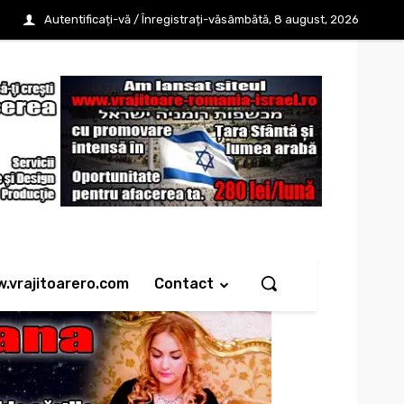
Autentificați-vă / Înregistrați-vă
sâmbătă, 8 august, 2026
w.vrajitoarero.com
Contact