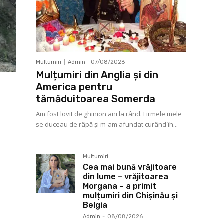
Multumiri
Admin
-
07/08/2026
Mulțumiri din Anglia și din
America pentru
tămăduitoarea Somerda
Am fost lovit de ghinion ani la rând. Firmele mele
se duceau de râpă şi m-am afundat curând în...
Multumiri
Cea mai bună vrăjitoare
din lume – vrăjitoarea
Morgana – a primit
mulțumiri din Chișinău și
Belgia
Admin
-
08/08/2026