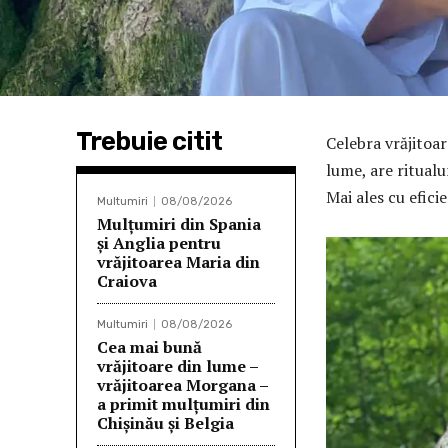
Trebuie citit
Celebra vrăjitoa
lume, are ritualu
Mai ales cu efic
Multumiri
08/08/2026
Mulţumiri din Spania
şi Anglia pentru
vrăjitoarea Maria din
Craiova
Multumiri
08/08/2026
Cea mai bună
vrăjitoare din lume –
vrăjitoarea Morgana –
a primit mulțumiri din
Chișinău și Belgia