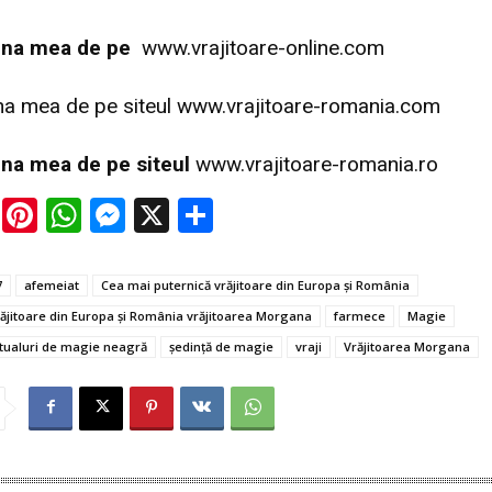
agina mea de pe
www.vrajitoare-online.com
ina mea de pe siteul
www.vrajitoare-romania.com
gina mea de pe siteul
www.vrajitoare-romania.ro
E
Pi
W
M
X
P
m
nt
h
es
ar
ai
er
at
se
ta
7
afemeiat
Cea mai puternică vrăjitoare din Europa și România
l
es
s
n
je
ăjitoare din Europa și România vrăjitoarea Morgana
farmece
Magie
t
A
g
az
itualuri de magie neagră
şedinţă de magie
vraji
Vrăjitoarea Morgana
p
er
ă
p