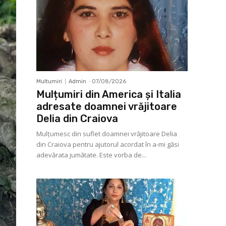
Multumiri
Admin
-
07/08/2026
Mulțumiri din America și Italia
adresate doamnei vrăjitoare
Delia din Craiova
Mulţumesc din suflet doamnei vrăjitoare Delia
din Craiova pentru ajutorul acordat în a-mi găsi
adevărata jumătate. Este vorba de...