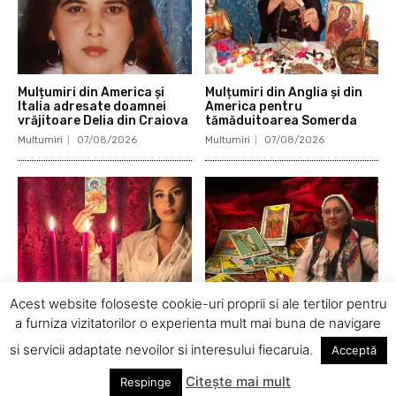
Mulțumiri din America și
Mulțumiri din Anglia și din
Italia adresate doamnei
America pentru
vrăjitoare Delia din Craiova
tămăduitoarea Somerda
Multumiri
07/08/2026
Multumiri
07/08/2026
Acest website foloseste cookie-uri proprii si ale tertilor pentru
Mulţumiri din Federația
Mulţumiri noi pentru
a furniza vizitatorilor o experienta mult mai buna de navigare
Rusă și Canada pentru
vrăjitoarea Rodica
vrăjitoarea Vanessa,
Gheorghe din România și
si servicii adaptate nevoilor si interesului fiecaruia.
Acceptă
prințesa magiei negre
Italia
Multumiri
07/08/2026
Multumiri
07/08/2026
Citește mai mult
Respinge
© Newspaper Theme by tagDiv | All rights reserved.