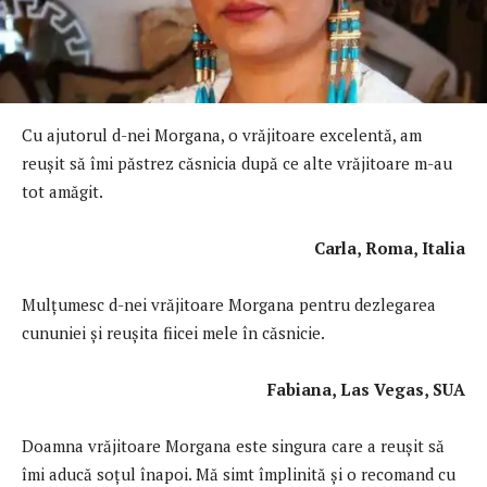
Cu ajutorul d-nei Morgana, o vrăjitoare excelentă, am
reuşit să îmi păstrez căsnicia după ce alte vrăjitoare m-au
tot amăgit.
Carla, Roma, Italia
Mulţumesc d-nei vrăjitoare Morgana pentru dezlegarea
cununiei şi reuşita fiicei mele în căsnicie.
Fabiana, Las Vegas, SUA
Doamna vrăjitoare Morgana este singura care a reuşit să
îmi aducă soţul înapoi. Mă simt împlinită şi o recomand cu