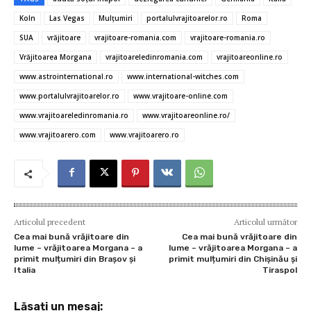
b
te
l
es
s
n
je
Koln
Las Vegas
Mulțumiri
portalulvrajitoarelor.ro
Roma
o
r
t
A
g
az
SUA
vrăjitoare
vrajitoare-romania.com
vrajitoare-romania.ro
o
p
er
ă
Vrăjitoarea Morgana
vrajitoareledinromania.com
vrajitoareonline.ro
www.astrointernational.ro
www.international-witches.com
k
p
www.portalulvrajitoarelor.ro
www.vrajitoare-online.com
www.vrajitoareledinromania.ro
www.vrajitoareonline.ro/
www.vrajitoarero.com
www.vrajitoarero.ro
Articolul precedent
Articolul următor
Cea mai bună vrăjitoare din
Cea mai bună vrăjitoare din
lume – vrăjitoarea Morgana – a
lume – vrăjitoarea Morgana – a
primit mulțumiri din Brașov și
primit mulțumiri din Chișinău și
Italia
Tiraspol
Lăsați un mesaj: