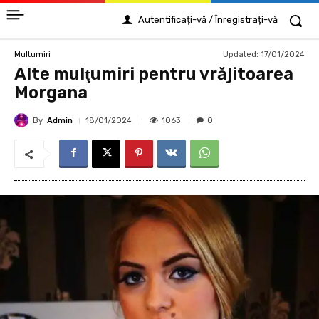
Autentificați-vă / Înregistrați-vă
Updated:
17/01/2024
Multumiri
Alte mulţumiri pentru vrăjitoarea
Morgana
By
Admin
1063
18/01/2024
0