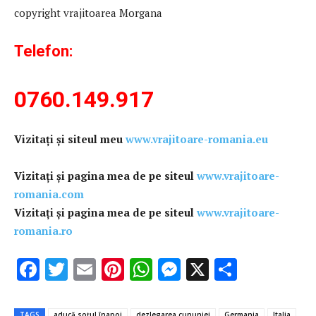
copyright vrajitoarea Morgana
Telefon:
0760.149.917
Vizitați și siteul meu
www.vrajitoare-romania.eu
Vizitaţi şi pagina mea de pe siteul
www.vrajitoare-
romania.com
Vizitaţi şi pagina mea de pe siteul
www.vrajitoare-
romania.ro
F
T
E
Pi
W
M
X
P
ac
w
m
nt
h
es
ar
e
it
ai
er
at
se
ta
TAGS
aducă soţul înapoi
dezlegarea cununiei
Germania
Italia