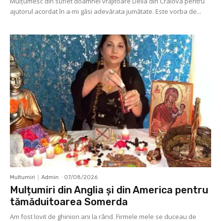
Mulţumesc din suflet doamnei vrăjitoare Delia din Craiova pentru
ajutorul acordat în a-mi găsi adevărata jumătate. Este vorba de...
Multumiri
Admin
-
07/08/2026
Mulțumiri din Anglia și din America pentru
tămăduitoarea Somerda
Am fost lovit de ghinion ani la rând. Firmele mele se duceau de