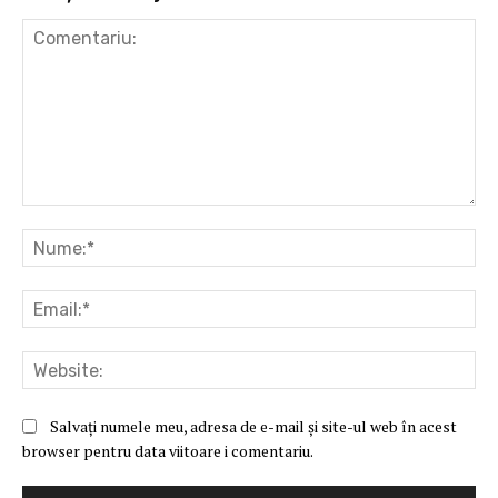
Comentariu:
Nu
Ema
Web
Salvați numele meu, adresa de e-mail și site-ul web în acest
browser pentru data viitoare i comentariu.