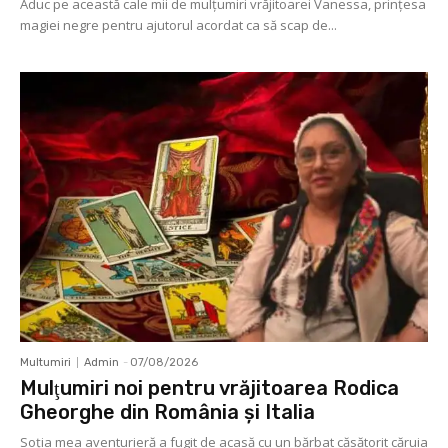
Aduc pe această cale mii de mulţumiri vrăjitoarei Vanessa, prințesa
magiei negre pentru ajutorul acordat ca să scap de...
Multumiri
Admin
-
07/08/2026
Mulţumiri noi pentru vrăjitoarea Rodica
Gheorghe din România și Italia
Soţia mea aventurieră a fugit de acasă cu un bărbat căsătorit căruia