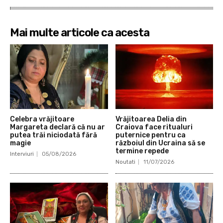
Mai multe articole ca acesta
Celebra vrăjitoare
Vrăjitoarea Delia din
Margareta declară că nu ar
Craiova face ritualuri
putea trăi niciodată fără
puternice pentru ca
magie
războiul din Ucraina să se
termine repede
Interviuri
05/08/2026
Noutati
11/07/2026