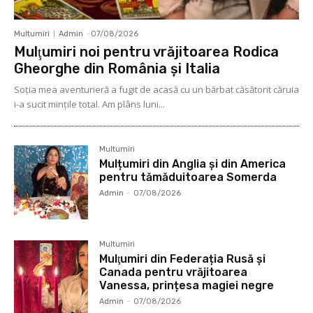
Multumiri
Admin
-
07/08/2026
Mulţumiri noi pentru vrăjitoarea Rodica
Gheorghe din România și Italia
Soţia mea aventurieră a fugit de acasă cu un bărbat căsătorit căruia
i-a sucit mințile total. Am plâns luni...
Multumiri
Mulțumiri din Anglia și din America
pentru tămăduitoarea Somerda
Admin
-
07/08/2026
Multumiri
Mulţumiri din Federația Rusă și
Canada pentru vrăjitoarea
Vanessa, prințesa magiei negre
Admin
-
07/08/2026