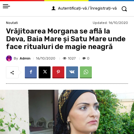
Autentificați-vă / Înregistrați-vă
Updated:
16/10/2020
Noutati
Vrăjitoarea Morgana se află la
Deva, Baia Mare și Satu Mare unde
face ritualuri de magie neagră
By
Admin
1027
16/10/2020
0