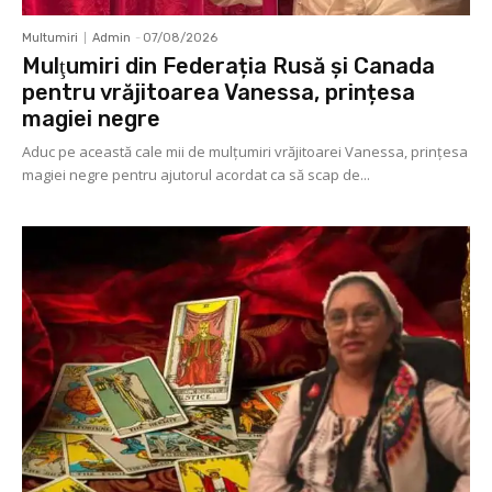
Multumiri
Admin
-
07/08/2026
Mulţumiri din Federația Rusă și Canada
pentru vrăjitoarea Vanessa, prințesa
magiei negre
Aduc pe această cale mii de mulţumiri vrăjitoarei Vanessa, prințesa
magiei negre pentru ajutorul acordat ca să scap de...