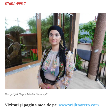
0760.149917
Copyright Segra Media București
Vi
zitaţi şi pagina mea de pe
www.vrăjitoarero.com