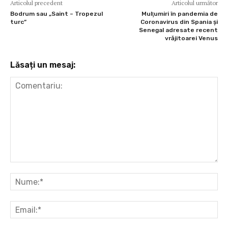
Articolul precedent
Articolul următor
Bodrum sau „Saint – Tropezul
Mulţumiri în pandemia de
turc”
Coronavirus din Spania și
Senegal adresate recent
vrăjitoarei Venus
Lăsați un mesaj:
Comentariu:
Nu
Ema