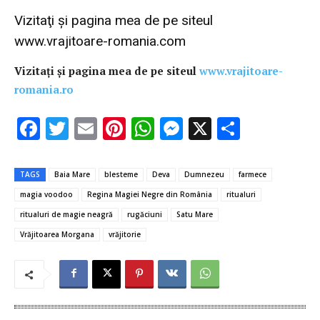
Vizitaţi şi pagina mea de pe siteul
www.vrajitoare-romania.com
Vizitaţi şi pagina mea de pe siteul
www.vrajitoare-
romania.ro
F
T
E
Pi
W
M
X
P
ac
w
m
nt
h
es
ar
e
it
ai
er
at
se
ta
TAGS
Baia Mare
blesteme
Deva
Dumnezeu
farmece
b
te
l
es
s
n
je
magia voodoo
Regina Magiei Negre din România
ritualuri
o
r
t
A
g
az
ritualuri de magie neagră
rugăciuni
Satu Mare
o
p
er
ă
Vrăjitoarea Morgana
vrăjitorie
k
p