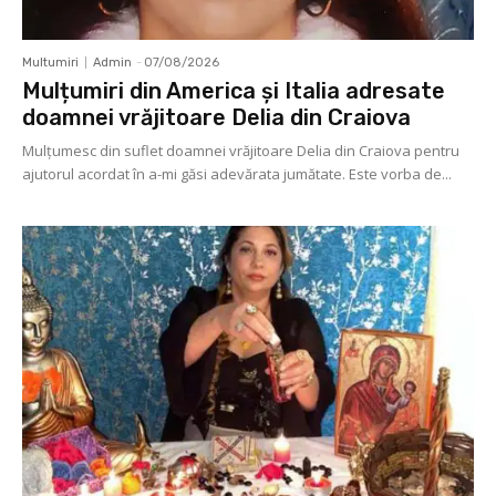
Multumiri
Admin
-
07/08/2026
Mulțumiri din America și Italia adresate
doamnei vrăjitoare Delia din Craiova
Mulţumesc din suflet doamnei vrăjitoare Delia din Craiova pentru
ajutorul acordat în a-mi găsi adevărata jumătate. Este vorba de...