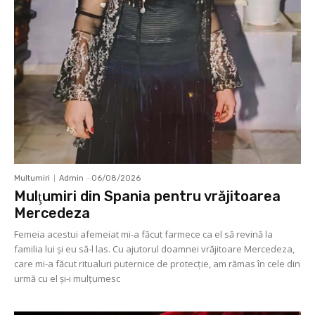
Multumiri
Admin
-
06/08/2026
Mulţumiri din Spania pentru vrăjitoarea
Mercedeza
Femeia acestui afemeiat mi-a făcut farmece ca el să revină la
familia lui şi eu să-l las. Cu ajutorul doamnei vrăjitoare Mercedeza,
care mi-a făcut ritualuri puternice de protecţie, am rămas în cele din
urmă cu el şi-i mulţumesc