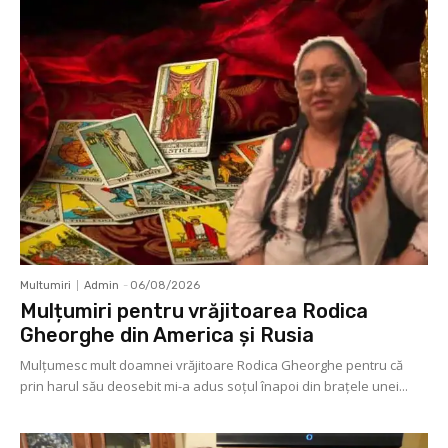
Multumiri
Admin
-
06/08/2026
Mulțumiri pentru vrăjitoarea Rodica
Gheorghe din America și Rusia
Mulţumesc mult doamnei vrăjitoare Rodica Gheorghe pentru că
prin harul său deosebit mi-a adus soţul înapoi din braţele unei...