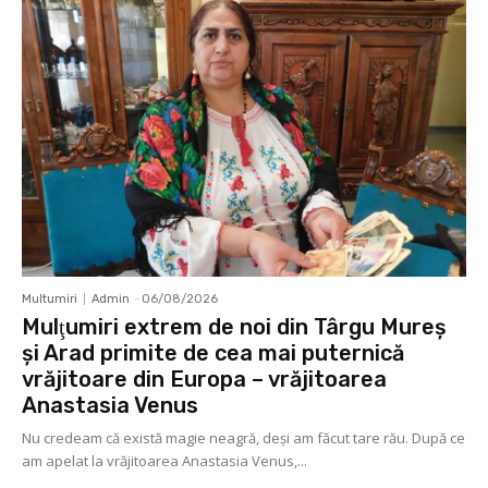
Multumiri
Admin
-
06/08/2026
Mulţumiri extrem de noi din Târgu Mureș
și Arad primite de cea mai puternică
vrăjitoare din Europa – vrăjitoarea
Anastasia Venus
Nu credeam că există magie neagră, deși am făcut tare rău. După ce
am apelat la vrăjitoarea Anastasia Venus,...