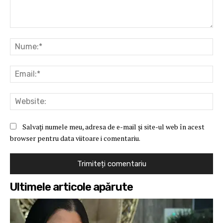
Comentariu:
Nu
Ema
Web
Salvați numele meu, adresa de e-mail și site-ul web în acest
browser pentru data viitoare i comentariu.
Ultimele articole apărute