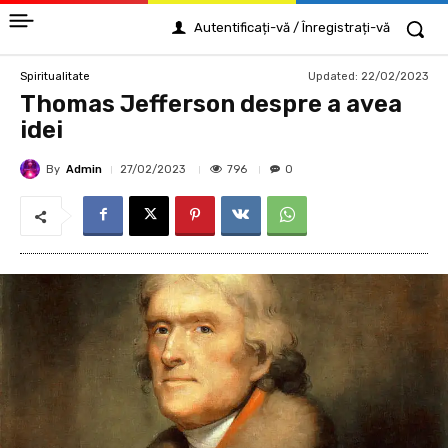
Autentificați-vă / Înregistrați-vă
Updated:
22/02/2023
Spiritualitate
Thomas Jefferson despre a avea
idei
By
Admin
796
27/02/2023
0