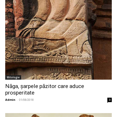
Mitologie
Nāga, șarpele păzitor care aduce
prosperitate
Admin
-
01/08/2018
0