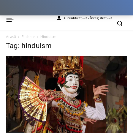
Autentificați-vă / Înregistrați-vă
Acasă
Etichete
Hinduism
Tag: hinduism