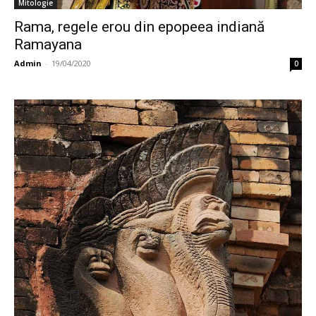
Mitologie
Rama, regele erou din epopeea indiană
Ramayana
Admin
-
19/04/2020
0