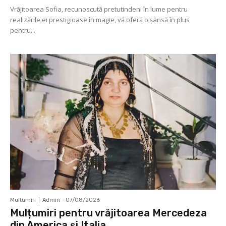
Vrăjitoarea Sofia, recunoscută pretutindeni în lume pentru
realizările ei prestigioase în magie, vă oferă o şansă în plus
pentru...
Multumiri
Admin
-
07/08/2026
Mulțumiri pentru vrăjitoarea Mercedeza
din America și Italia