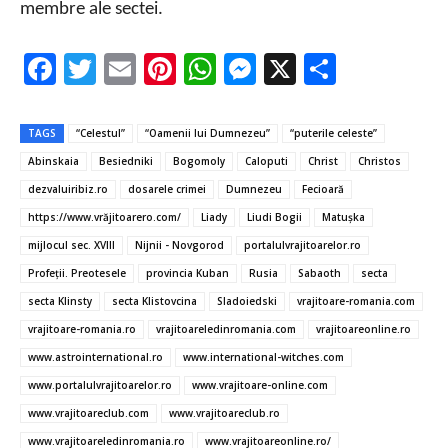
membre ale sectei.
F
T
E
Pi
W
M
X
P
ac
w
m
nt
h
es
ar
e
it
ai
er
at
se
ta
TAGS
“Celestul”
“Oamenii lui Dumnezeu”
“puterile celeste”
b
te
l
es
s
n
je
Abinskaia
Besiedniki
Bogomoly
Caloputi
Christ
Christos
o
r
t
A
g
az
dezvaluiribiz.ro
dosarele crimei
Dumnezeu
Fecioară
o
p
er
ă
https://www.vrăjitoarero.com/
Liady
Liudi Bogii
Matuşka
mijlocul sec. XVIII
Nijnii - Novgorod
portalulvrajitoarelor.ro
k
p
Profeţii. Preotesele
provincia Kuban
Rusia
Sabaoth
secta
secta Klinsty
secta Klistovcina
Sladoiedski
vrajitoare-romania.com
vrajitoare-romania.ro
vrajitoareledinromania.com
vrajitoareonline.ro
www.astrointernational.ro
www.international-witches.com
www.portalulvrajitoarelor.ro
www.vrajitoare-online.com
www.vrajitoareclub.com
www.vrajitoareclub.ro
www.vrajitoareledinromania.ro
www.vrajitoareonline.ro/