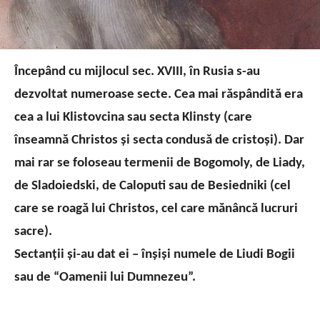
Începând cu mijlocul sec. XVIII, în Rusia s-au
dezvoltat numeroase secte. Cea mai răspândită era
cea a lui Klistovcina sau secta Klinsty (care
înseamnă Christos şi secta condusă de cristoşi). Dar
mai rar se foloseau termenii de Bogomoly, de Liady,
de Sladoiedski, de Caloputi sau de Besiedniki (cel
care se roagă lui Christos, cel care mănâncă lucruri
sacre).
Sectanţii şi-au dat ei – înşişi numele de Liudi Bogii
sau de “Oamenii lui Dumnezeu”.