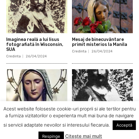
Imaginea reală a lui Iisus
Mesaj de binecuvântare
fotografiată în Wisconsin,
primit misterios la Manila
SUA
Credinta
26/04/2024
Credinta
26/04/2024
Acest website foloseste cookie-uri proprii si ale tertilor pentru
a furniza vizitatorilor o experienta mult mai buna de navigare
Iisus şi Fecioara Maria au
Imaginea reală a lui Iisus în
apărut la Francoules, în
Israel
si servicii adaptate nevoilor si interesului fiecaruia.
Acceptă
Franţa
Credinta
24/04/2024
Credinta
26/04/2024
Citește mai mult
Respinge