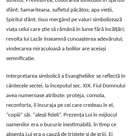
sufletul, Prevestirea, coborârea sufletului în Spiritul
sfânt; Samariteana, sufletul păcătos; apa vieţii,
Spiritul sfânt; Iisus mergând pe valuri simbolizează
viaţa celui care ştie să rămână în lume fără încălţări;
revolta lui Lazăr înseamnă cunoaşterea adevărului;
vindecarea miraculoasă a bolilor are aceiaşi
semnificaţie.
Interpretarea simbolică a Evangheliilor se reflectă în
cântecele sectei, la începutul sec. XIX. Fiul Domnului
avea numeroase atribute: proteja, consola,
reconforta, îi încuraja pe cei care credeau în el,
“copiii” săi, “aleşii fideli”. Prezenţa Lui în mijlocul
oamenilor era o bucurie inestimabilă, în timp ce
absenţa Lui era o cauză de tristeţe şi de griji. Ei