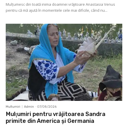
Mulţumesc din toată inima doamnei vrăjitoare Anastasia Venus
pentru că mă ajută în momentele cele mai dificile, când nu...
Multumiri
Admin
-
07/08/2026
Mulţumiri pentru vrăjitoarea Sandra
primite din America și Germania