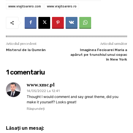
www.vrajitoarero.com
www.vrajitoarero.ro
Articolul precedent
Articolul următor
Misterul de la Qumrân
Imaginea Fecioarei Maria a
apărut pe trunchiul unui copac
în New York
1 comentariu
www.xmc.pl
14/05/2022 La 12:41
Thought I would comment and say great theme, did you
make it yourself? Looks great!
Răspundeți
Lăsați un mesaj: