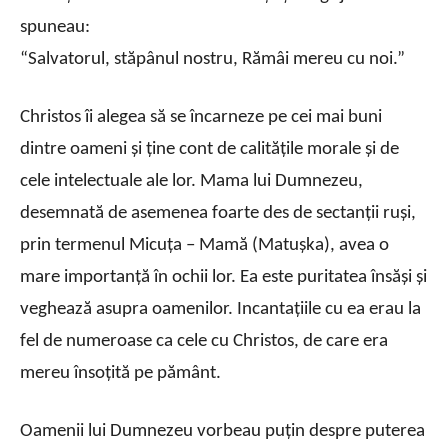
spuneau:
“Salvatorul, stăpânul nostru, Rămâi mereu cu noi.”
Christos îi alegea să se încarneze pe cei mai buni
dintre oameni şi ţine cont de calităţile morale şi de
cele intelectuale ale lor. Mama lui Dumnezeu,
desemnată de asemenea foarte des de sectanţii ruşi,
prin termenul Micuţa – Mamă (Matuşka), avea o
mare importanţă în ochii lor. Ea este puritatea însăşi şi
veghează asupra oamenilor. Incantaţiile cu ea erau la
fel de numeroase ca cele cu Christos, de care era
mereu însoţită pe pământ.
Oamenii lui Dumnezeu vorbeau puţin despre puterea