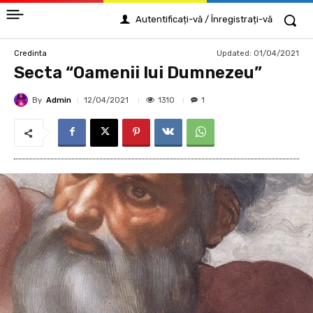
Autentificați-vă / Înregistrați-vă
Updated:
01/04/2021
Credinta
Secta “Oamenii lui Dumnezeu”
By
Admin
1310
12/04/2021
1