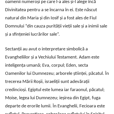
oamenii numeroşi pe care l-a ales şi-l alege încă
Divinitatea pentru a se încarna în ei. Este născut
natural din Maria şi din Iosif şi a fost ales de Fiul
Domnului “din cauza purităţii vieţii sale şi a inimii sale
şi a sfinţeniei lucrărilor sale”.
Sectanţii au avut o interpretare simbolică a
Evangheliilor şi a Vechiului Testament. Adam este
inteligenţa umană; Eva, corpul; Eden, secta
Oamenilor lui Dumnezeu; arborele ştiinţei, păcatul. În
trecerea Mării Roşii, israeliţii sunt adevăraţii
credincioşi. Egiptul este lumea iar faraonul, păcatul;
Moise, legea lui Dumnezeu; ieşirea din Egipt, fuga
departe de erorile lumii. În Evanghelii, Fecioara este