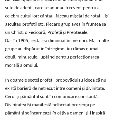
sute de adepţi, care se adunau frecvent pentru a
celebra cultul lor: cântau, făceau mişcări de rotaţii, îşi
ascultau profeţii etc. Fiecare grup avea în fruntea sa
un Christ, o Fecioară, Profeţii şi Preotesele.
Dar în 1905, secta s-a diminuat în membri. Mai multe
grupe au dispărut în întregime. Au rămas numai
două, minuscule, luptând pentru perfecţionarea
morală a omului.
În dogmele sectei profeţii propovăduiau ideea că nu
există barieră de netrecut între oameni şi divinitate.
Cerul şi pământul sunt în comunicare constantă.
Divinitatea îşi manifestă neîncetat prezenţa pe
pământ şi se încarnează în câţiva oameni şi-i inspiră