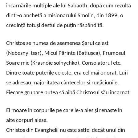
încarnările multiple ale lui Sabaoth, după cum rezultă
dintr-o anchetă a misionarului Smolin, din 1899, o
credinţă totuşi destul de puţin răspândită.
Christos se numea de asemenea Șarul celest
(Nebesnyi tsar), Micul Părinte (Batiuşca), Frumosul
Soare mic (Krasnoie solnychko), Consolatorul etc.
Dintre toate puterile celeste, era cel mai onorat. Lui i
se adresau majoritatea cântecelor şi rugăciunile.
Fiecare grupare putea să aibă Christosul său încarnat.
El moare în corpurile pe care le-a ales şi renaşte în
alte corpuri alese.
Christos din Evanghelii nu este astfel decât unul din