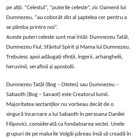
pe alţii. “Celestul”, “puterile celeste”, zic Oamenii lui
Dumnezeu, “au coborât din al şaptelea cer pentru a
se plimba printre noi”.
Aceste puteri celeste sunt mai întâi: Dumnezeu Tatăl,
Dumnezeu Fiul, Sfântul Spirit şi Mama lui Dumnezeu.
Trebuiesc apoi adăugaţi sfinţii, îngerii, arhanghelii,
heruvinii, serafinii şi apostolii.
Dumnezeu Tatăl (Bog – Otetes) sau Dumnezeu –
Sabaoth (Bog – Savaot) este Creatorul lumii.
Majoritatea sectanţilor nu vorbeau decât de o
singură încarnare a lui Sabaoth în persoana Danilei
Filipovici, considerată ca fondatoarea sectei. Unele
grupuri de pe malurile Volgăi păreau însă să creadă în