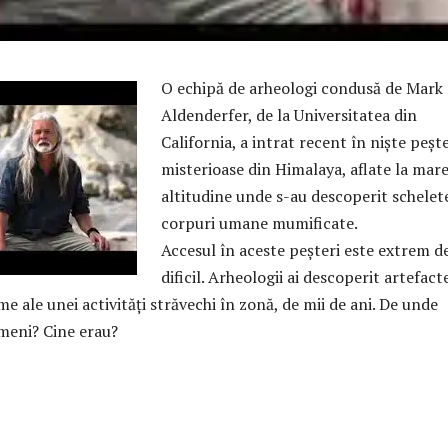
O echipă de arheologi condusă de Mark
Aldenderfer, de la Universitatea din
California, a intrat recent în nişte peşte
misterioase din Himalaya, aflate la mar
altitudine unde s-au descoperit schelete
corpuri umane mumificate.
Accesul în aceste peşteri este extrem d
dificil. Arheologii ai descoperit artefact
me ale unei activităţi străvechi în zonă, de mii de ani. De unde
meni? Cine erau?