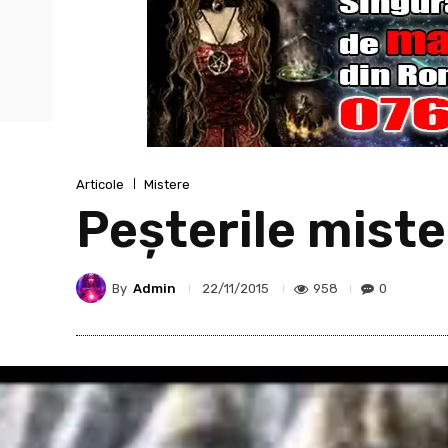
Articole
Mistere
Peşterile mist
By
Admin
958
0
22/11/2015