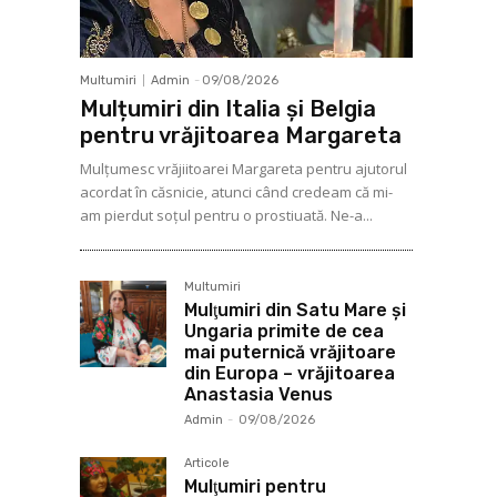
Multumiri
Admin
-
09/08/2026
Mulțumiri din Italia și Belgia
pentru vrăjitoarea Margareta
Mulţumesc vrăjiitoarei Margareta pentru ajutorul
acordat în căsnicie, atunci când credeam că mi-
am pierdut soţul pentru o prostiuată. Ne-a...
Multumiri
Mulţumiri din Satu Mare și
Ungaria primite de cea
mai puternică vrăjitoare
din Europa – vrăjitoarea
Anastasia Venus
Admin
-
09/08/2026
Articole
Mulţumiri pentru