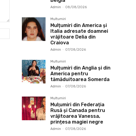
Belgia
Admin
-
08/08/2026
Multumiri
Mulțumiri din America și
Italia adresate doamnei
Website:
vrăjitoare Delia din
Craiova
Admin
-
07/08/2026
Multumiri
Mulțumiri din Anglia și din
America pentru
tămăduitoarea Somerda
Admin
-
07/08/2026
Multumiri
Mulţumiri din Federația
Rusă și Canada pentru
vrăjitoarea Vanessa,
prințesa magiei negre
Admin
-
07/08/2026