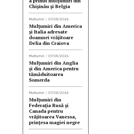
a primit mulțumiri din
Chișinău și Belgia
Multumiri
07/08/2026
Mulțumiri din America
și Italia adresate
doamnei vrăjitoare
Delia din Craiova
Multumiri
07/08/2026
Mulțumiri din Anglia
și din America pentru
tămăduitoarea
Somerda
Multumiri
07/08/2026
Mulţumiri din
Federația Rusă și
Canada pentru
vrăjitoarea Vanessa,
prințesa magiei negre