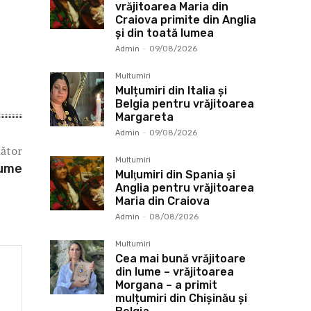
vrăjitoarea Maria din
Craiova primite din Anglia
și din toată lumea
Admin
-
09/08/2026
Multumiri
Mulțumiri din Italia și
Belgia pentru vrăjitoarea
Margareta
Admin
-
09/08/2026
mător
Multumiri
lume
Mulţumiri din Spania şi
Anglia pentru vrăjitoarea
Maria din Craiova
Admin
-
08/08/2026
Multumiri
Cea mai bună vrăjitoare
din lume – vrăjitoarea
Morgana – a primit
mulțumiri din Chișinău și