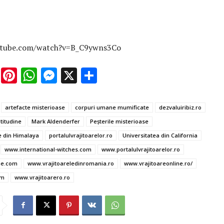
utube.com/watch?v=B_C9ywns3Co
E
Pi
W
M
X
P
m
nt
h
es
ar
ai
er
at
se
ta
artefacte misterioase
corpuri umane mumificate
dezvaluiribiz.ro
l
es
s
n
je
titudine
Mark Aldenderfer
Peşterile misterioase
t
A
g
az
e din Himalaya
portalulvrajitoarelor.ro
Universitatea din California
p
er
ă
www.international-witches.com
www.portalulvrajitoarelor.ro
ne.com
www.vrajitoareledinromania.ro
www.vrajitoareonline.ro/
p
om
www.vrajitoarero.ro