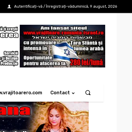
Autentificați-vă / Înregistrați-vă
duminică, 9 august, 2026
w.vrajitoarero.com
Contact