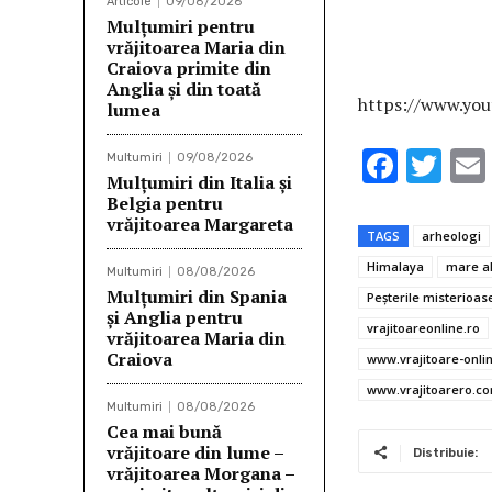
Articole
09/08/2026
Mulţumiri pentru
vrăjitoarea Maria din
Craiova primite din
Anglia și din toată
https://www.yo
lumea
F
T
Multumiri
09/08/2026
Mulțumiri din Italia și
ac
w
Belgia pentru
vrăjitoarea Margareta
e
it
TAGS
arheologi
b
te
Himalaya
mare al
Multumiri
08/08/2026
o
r
Mulţumiri din Spania
Peşterile misterioas
şi Anglia pentru
o
vrajitoareonline.ro
vrăjitoarea Maria din
Craiova
www.vrajitoare-onli
k
www.vrajitoarero.c
Multumiri
08/08/2026
Cea mai bună
vrăjitoare din lume –
Distribuie:
vrăjitoarea Morgana –