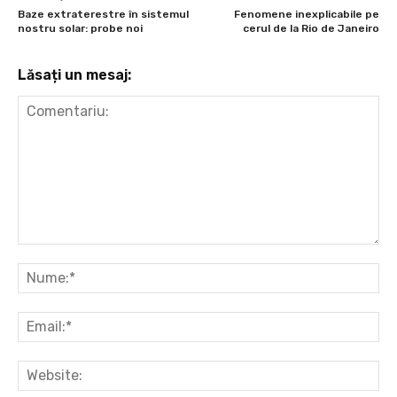
Baze extraterestre în sistemul
Fenomene inexplicabile pe
nostru solar: probe noi
cerul de la Rio de Janeiro
Lăsați un mesaj:
Comentariu:
Nu
Ema
Web