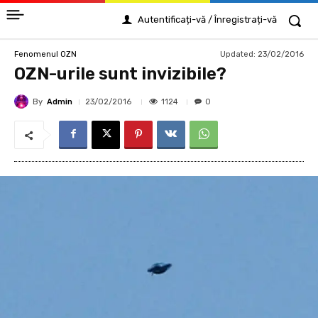
Autentificați-vă / Înregistrați-vă
Updated:
23/02/2016
Fenomenul OZN
OZN-urile sunt invizibile?
By
Admin
1124
23/02/2016
0