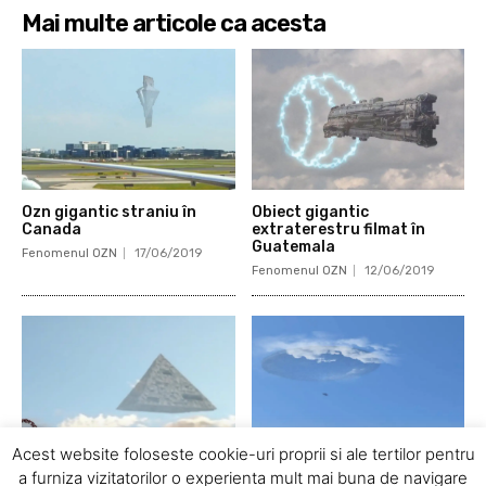
Mai multe articole ca acesta
Ozn gigantic straniu în
Obiect gigantic
Canada
extraterestru filmat în
Guatemala
Fenomenul OZN
17/06/2019
Fenomenul OZN
12/06/2019
Acest website foloseste cookie-uri proprii si ale tertilor pentru
a furniza vizitatorilor o experienta mult mai buna de navigare
Ozn gigantic sub formă de
Ozn filmat în apropiere de o