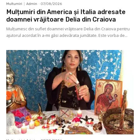
Multumiri
Admin
-
07/08/2026
Mulțumiri din America și Italia adresate
doamnei vrăjitoare Delia din Craiova
Mulţumesc din suflet doamnei vrăjitoare Delia din Craiova pentru
ajutorul acordat în a-mi găsi adevărata jumătate. Este vorba de...