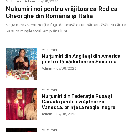
Multumiri
Admin
-
07/08/2026
Mulţumiri noi pentru vrăjitoarea Rodica
Gheorghe din România și Italia
Soţia mea aventurieră a fugit de acasă cu un bărbat căsătorit căruia
i-a sucit mințile total. Am plâns luni...
Multumiri
Mulțumiri din Anglia și din America
pentru tămăduitoarea Somerda
Admin
-
07/08/2026
Multumiri
Mulţumiri din Federația Rusă și
Canada pentru vrăjitoarea
Vanessa, prințesa magiei negre
Admin
-
07/08/2026
Multumiri