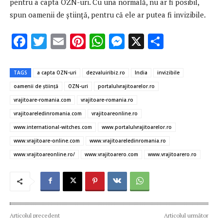
pentru a capta OZN-uri. Cu una normală, nu ar fi posibil,
spun oamenii de ştiinţă, pentru că ele ar putea fi invizibile.
F
T
E
Pi
W
M
X
P
ac
w
m
nt
h
es
ar
e
it
ai
er
at
se
ta
TAGS
a capta OZN-uri
dezvaluiribiz.ro
India
invizibile
b
te
l
es
s
n
je
oamenii de ştiinţă
OZN-uri
portalulvrajitoarelor.ro
o
r
t
A
g
az
vrajitoare-romania.com
vrajitoare-romania.ro
o
p
er
ă
vrajitoareledinromania.com
vrajitoareonline.ro
www.international-witches.com
www.portalulvrajitoarelor.ro
k
p
www.vrajitoare-online.com
www.vrajitoareledinromania.ro
www.vrajitoareonline.ro/
www.vrajitoarero.com
www.vrajitoarero.ro
Articolul precedent
Articolul următor