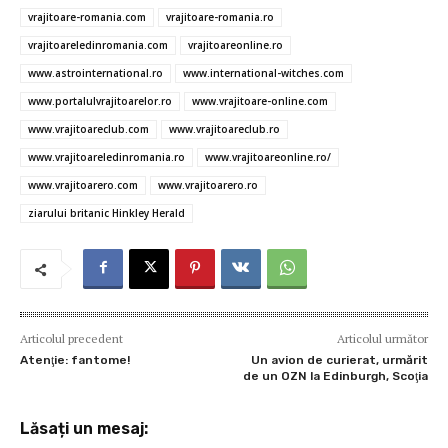
o
p
er
ă
vrajitoare-romania.com
vrajitoare-romania.ro
vrajitoareledinromania.com
vrajitoareonline.ro
k
p
www.astrointernational.ro
www.international-witches.com
www.portalulvrajitoarelor.ro
www.vrajitoare-online.com
www.vrajitoareclub.com
www.vrajitoareclub.ro
www.vrajitoareledinromania.ro
www.vrajitoareonline.ro/
www.vrajitoarero.com
www.vrajitoarero.ro
ziarului britanic Hinkley Herald
Articolul precedent
Articolul următor
Atenţie: fantome!
Un avion de curierat, urmărit
de un OZN la Edinburgh, Scoţia
Lăsați un mesaj: