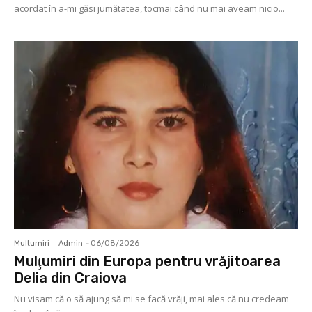
acordat în a-mi găsi jumătatea, tocmai când nu mai aveam nicio...
Multumiri
Admin
-
06/08/2026
Mulţumiri din Europa pentru vrăjitoarea
Delia din Craiova
Nu visam că o să ajung să mi se facă vrăji, mai ales că nu credeam