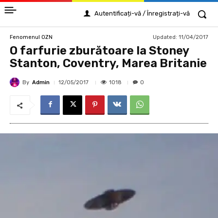
Autentificați-vă / Înregistrați-vă
Updated:
11/04/2017
Fenomenul OZN
O farfurie zburătoare la Stoney
Stanton, Coventry, Marea Britanie
By
Admin
1018
12/05/2017
0