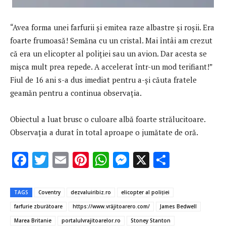
“Avea forma unei farfurii şi emitea raze albastre şi roşii. Era
foarte frumoasă! Semăna cu un cristal. Mai întâi am crezut
că era un elicopter al poliţiei sau un avion. Dar acesta se
mişca mult prea repede. A accelerat într-un mod terifiant!”
Fiul de 16 ani s-a dus imediat pentru a-şi căuta fratele
geamăn pentru a continua observaţia.
Obiectul a luat brusc o culoare albă foarte strălucitoare.
Observaţia a durat în total aproape o jumătate de oră.
F
T
E
Pi
W
M
X
P
ac
w
m
nt
h
es
ar
e
it
ai
er
at
se
ta
TAGS
Coventry
dezvaluiribiz.ro
elicopter al poliţiei
b
te
l
es
s
n
je
farfurie zburătoare
https://www.vrăjitoarero.com/
James Bedwell
o
r
t
A
g
az
Marea Britanie
portalulvrajitoarelor.ro
Stoney Stanton