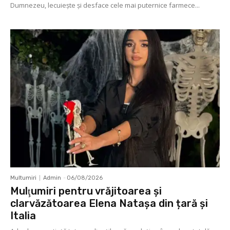
Dumnezeu, lecuieşte şi desface cele mai puternice farmece...
Multumiri
Admin
-
06/08/2026
Mulţumiri pentru vrăjitoarea și
clarvăzătoarea Elena Natașa din țară și
Italia