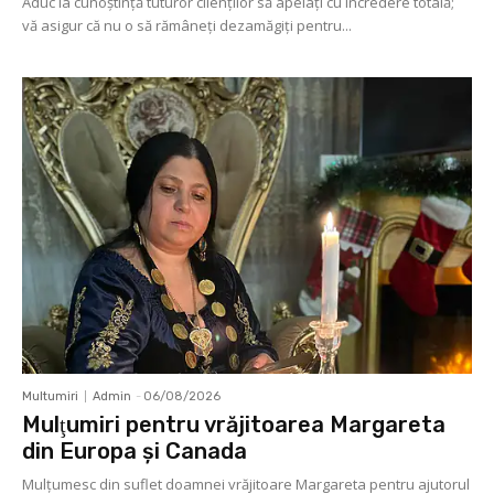
Aduc la cunoştinţă tuturor clienţilor să apelaţi cu încredere totală;
vă asigur că nu o să rămâneţi dezamăgiţi pentru...
Multumiri
Admin
-
06/08/2026
Mulţumiri pentru vrăjitoarea Margareta
din Europa și Canada
Mulţumesc din suflet doamnei vrăjitoare Margareta pentru ajutorul