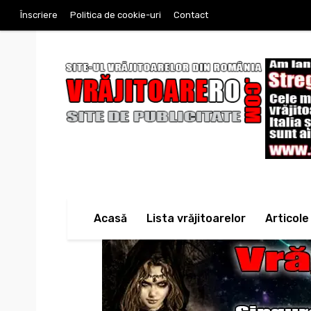
Înscriere
Politica de cookie-uri
Contact
Acasă
Lista vrăjitoarelor
Articole