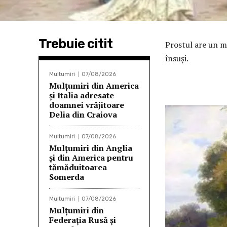
Trebuie citit
Prostul are un m
însuşi.
Multumiri
07/08/2026
Mulțumiri din America
și Italia adresate
doamnei vrăjitoare
Delia din Craiova
Multumiri
07/08/2026
Mulțumiri din Anglia
și din America pentru
tămăduitoarea
Somerda
Multumiri
07/08/2026
Mulţumiri din
Federația Rusă și