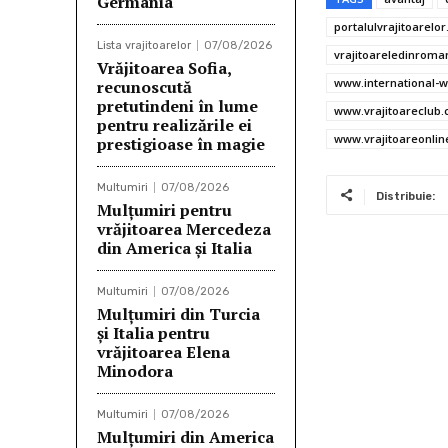
Germania
b
te
portalulvrajitoarelor
Lista vrajitoarelor
07/08/2026
o
r
vrajitoareledinroma
Vrăjitoarea Sofia,
o
www.international-w
recunoscută
pretutindeni în lume
www.vrajitoareclub
k
pentru realizările ei
www.vrajitoareonlin
prestigioase în magie
Multumiri
07/08/2026
Distribuie:
Mulțumiri pentru
vrăjitoarea Mercedeza
din America și Italia
Multumiri
07/08/2026
Mulţumiri din Turcia
și Italia pentru
vrăjitoarea Elena
Minodora
Multumiri
07/08/2026
Mulţumiri din America