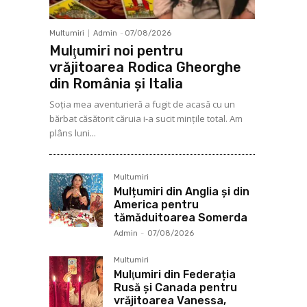
Multumiri
Admin
-
07/08/2026
Mulţumiri noi pentru
vrăjitoarea Rodica Gheorghe
din România și Italia
Soţia mea aventurieră a fugit de acasă cu un
bărbat căsătorit căruia i-a sucit mințile total. Am
plâns luni...
Multumiri
Mulțumiri din Anglia și din
America pentru
tămăduitoarea Somerda
Admin
-
07/08/2026
Multumiri
Mulţumiri din Federația
Rusă și Canada pentru
vrăjitoarea Vanessa,