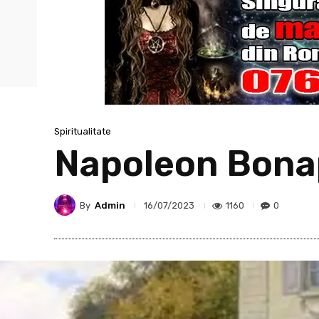
Spiritualitate
Napoleon Bona
By
Admin
1160
0
16/07/2023