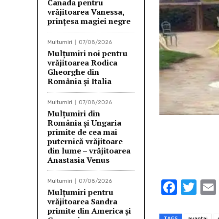
Canada pentru
vrăjitoarea Vanessa,
prințesa magiei negre
Multumiri
07/08/2026
Mulţumiri noi pentru
vrăjitoarea Rodica
Gheorghe din
România și Italia
Multumiri
07/08/2026
Mulţumiri din
România și Ungaria
primite de cea mai
puternică vrăjitoare
din lume – vrăjitoarea
Anastasia Venus
F
T
Multumiri
07/08/2026
Mulţumiri pentru
ac
w
vrăjitoarea Sandra
primite din America și
e
it
TAGS
avantaj