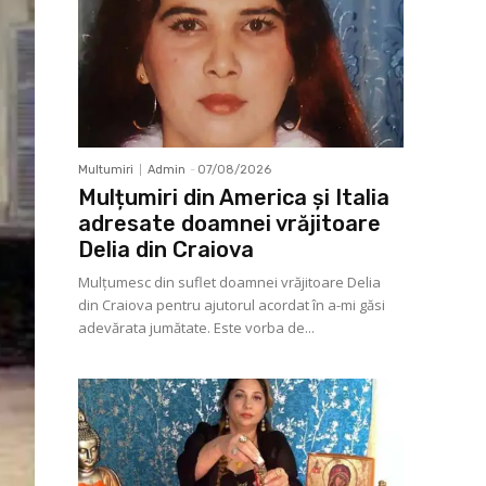
Multumiri
Admin
-
07/08/2026
Mulțumiri din America și Italia
adresate doamnei vrăjitoare
Delia din Craiova
Mulţumesc din suflet doamnei vrăjitoare Delia
din Craiova pentru ajutorul acordat în a-mi găsi
adevărata jumătate. Este vorba de...