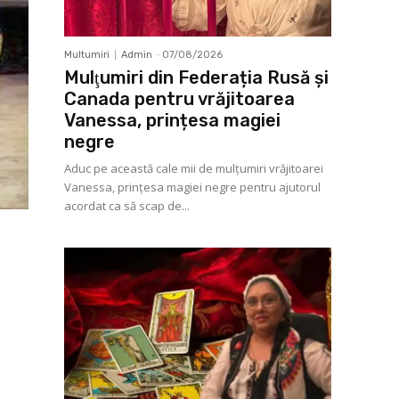
Multumiri
Admin
-
07/08/2026
Mulţumiri din Federația Rusă și
Canada pentru vrăjitoarea
Vanessa, prințesa magiei
negre
Aduc pe această cale mii de mulţumiri vrăjitoarei
Vanessa, prințesa magiei negre pentru ajutorul
acordat ca să scap de...