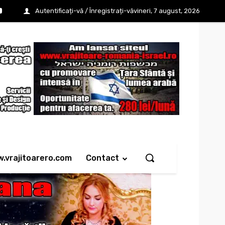
Autentificați-vă / Înregistrați-vă
vineri, 7 august, 2026
w.vrajitoarero.com
Contact