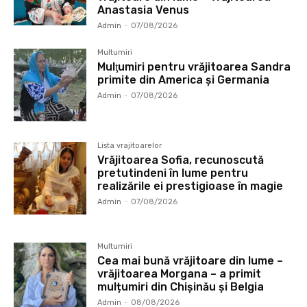
Anastasia Venus
Admin
-
07/08/2026
Multumiri
Mulţumiri pentru vrăjitoarea Sandra
primite din America și Germania
Admin
-
07/08/2026
Lista vrajitoarelor
Vrăjitoarea Sofia, recunoscută
pretutindeni în lume pentru
realizările ei prestigioase în magie
Admin
-
07/08/2026
Multumiri
Cea mai bună vrăjitoare din lume –
vrăjitoarea Morgana – a primit
mulțumiri din Chișinău și Belgia
Admin
-
08/08/2026