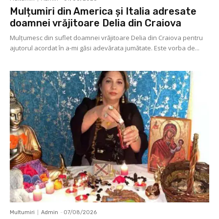
Mulțumiri din America și Italia adresate
doamnei vrăjitoare Delia din Craiova
Mulţumesc din suflet doamnei vrăjitoare Delia din Craiova pentru
ajutorul acordat în a-mi găsi adevărata jumătate. Este vorba de...
Multumiri
Admin
-
07/08/2026