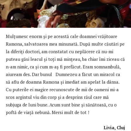
Mulţumesc enorm și pe această cale doamnei vrăjitoare
Ramona, salvatoarea mea minunată. După multe căutări pe
la diferiți doctori, am constatat cu neplăcere că nu-mi
puteau găsi leacul și toți mă mințeau, ba chiar îmi ziceau că
n-am nimic, ca și cum m-aș fi prefăcut. Eram somnambulă,
aiuream des. Dar bunul Dumnezeu a făcut un miracol ca
să aflu de doamna Ramona şi imediat am apelat la dânsa.
Cu puterile ei magice recunoscute de mii de oameni mi-a
scos argintul viu din corp și a desprins răul care mă
subjuga de luni bune. Acum sunt bine şi sănătoasă, cu o
poftă de viaţă nebună. Mersi mult de tot !
Livia, Cluj