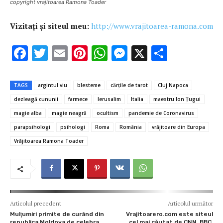
copyright vrajitoarea Ramona Toader
Vizitați și siteul meu:
http://www.vrajitoarea-ramona.com
F
T
E
Pi
W
M
X
P
ac
w
m
nt
h
es
ar
e
it
ai
er
at
se
ta
TAGS
argintul viu
blesteme
cărțile de tarot
Cluj Napoca
b
te
l
es
s
n
je
dezleagă cununii
farmece
Ierusalim
Italia
maestru Ion Ţugui
o
r
t
A
g
az
magie alba
magie neagră
ocultism
pandemie de Coronavirus
o
p
er
ă
parapsihologi
psihologi
Roma
România
vrăjitoare din Europa
Vrăjitoarea Ramona Toader
k
p
Articolul precedent
Articolul următor
Mulţumiri primite de curând din
Vrajitoarero.com este siteul
republica Moldova de celebra
cel mai căutat de CNN, BBC,