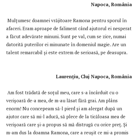
Napoca, România
Mulţumesc doamnei vrăjitoare Ramona pentru sporul în
afaceri. Eram aproape de faliment când ajutorul ei nesperat
a făcut adevărate minuni. Sunt pe val, cum se zice, numai
datorită puterilor ei minunate în domeniul magie. Are un
talent remarcabil și este extrem de serioasă, pe deasupra.
Laurențiu, Cluj Napoca, România
Am fost trădată de soţul meu, care s-a încârduit cu o
verişoară de-a mea, de m-au lăsat fără grai. Am plâns
enorm! Nu concepeam să-l pierd și am alergat după un
ajutor care să mi-l aducă, să plece de la ticăloasa mea de
verișoară care și-a propus să mă distrugă cu orice preț. Şi
m-am dus la doamna Ramona, care a reuşit ce mi-a promis