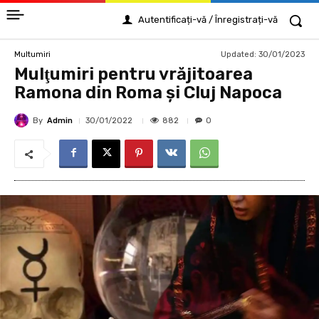
Autentificați-vă / Înregistrați-vă
Updated:
30/01/2023
Multumiri
Mulţumiri pentru vrăjitoarea
Ramona din Roma și Cluj Napoca
By
Admin
882
30/01/2022
0