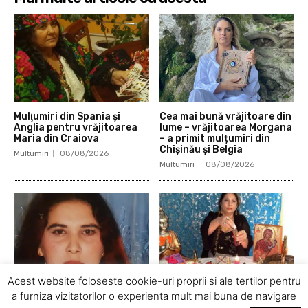
Mulţumiri din Spania şi
Cea mai bună vrăjitoare din
Anglia pentru vrăjitoarea
lume – vrăjitoarea Morgana
Maria din Craiova
– a primit mulțumiri din
Chișinău și Belgia
Multumiri
08/08/2026
Multumiri
08/08/2026
Acest website foloseste cookie-uri proprii si ale tertilor pentru
a furniza vizitatorilor o experienta mult mai buna de navigare
Mulțumiri din America și
Mulțumiri din Anglia și din
Italia adresate doamnei
America pentru