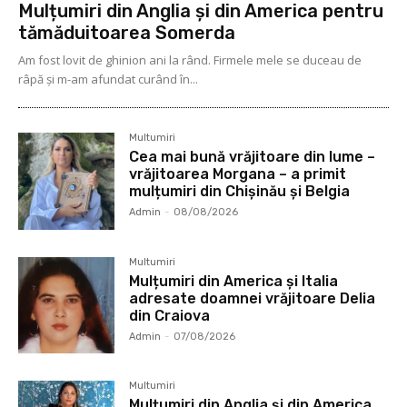
Mulțumiri din Anglia și din America pentru
tămăduitoarea Somerda
Am fost lovit de ghinion ani la rând. Firmele mele se duceau de
râpă şi m-am afundat curând în...
Multumiri
Cea mai bună vrăjitoare din lume –
vrăjitoarea Morgana – a primit
mulțumiri din Chișinău și Belgia
Admin
-
08/08/2026
Multumiri
Mulțumiri din America și Italia
adresate doamnei vrăjitoare Delia
din Craiova
Admin
-
07/08/2026
Multumiri
Mulțumiri din Anglia și din America