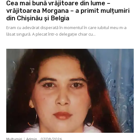
Cea mai bună vrăjitoare din lume –
vrăjitoarea Morgana – a primit mulțumiri
din Chișinău și Belgia
Eram cu adevărat disperată în momentul în care iubitul meu m-a
lăsat singură. A plecat într-o delegaţie chiar cu...
Multumiri
Admin
-
07/08/2026