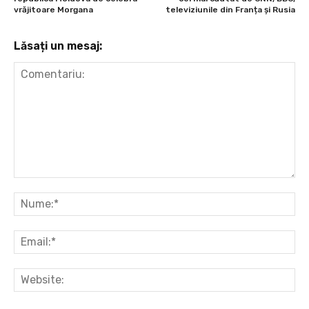
vrăjitoare Morgana
televiziunile din Franța și Rusia
Lăsați un mesaj:
Comentariu:
Nu
Ema
Web