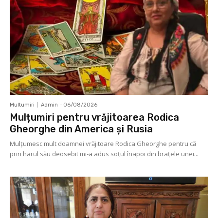
Multumiri
Admin
-
06/08/2026
Mulțumiri pentru vrăjitoarea Rodica
Gheorghe din America și Rusia
Mulţumesc mult doamnei vrăjitoare Rodica Gheorghe pentru că
prin harul său deosebit mi-a adus soţul înapoi din braţele unei...