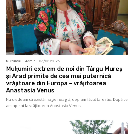
Multumiri
Admin
-
06/08/2026
Mulţumiri extrem de noi din Târgu Mureș
și Arad primite de cea mai puternică
vrăjitoare din Europa – vrăjitoarea
Anastasia Venus
Nu credeam că există magie neagră, deși am făcut tare rău. După ce
am apelat la vrăjitoarea Anastasia Venus,...