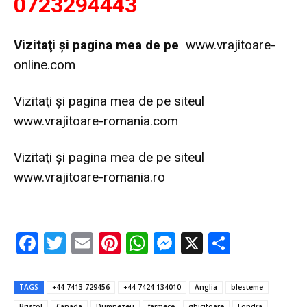
0723294443
Vi
zitaţi şi pagina mea de pe
www.vrajitoare-
online.com
Vizitaţi şi pagina mea de pe siteul
www.vrajitoare-romania.com
Vizitaţi şi pagina mea de pe siteul
www.vrajitoare-romania.ro
F
T
E
Pi
W
M
X
P
ac
w
m
nt
h
es
ar
e
it
ai
er
at
se
ta
TAGS
+44 7413 729456
+44 7424 134010
Anglia
blesteme
Bristol
Canada
Dumnezeu
farmece
ghicitoare
Londra