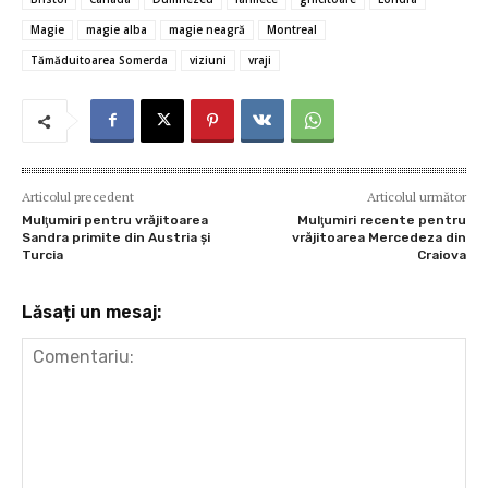
b
te
l
es
s
n
je
o
r
t
A
g
az
Magie
magie alba
magie neagră
Montreal
o
p
er
ă
Tămăduitoarea Somerda
viziuni
vraji
k
p
Articolul precedent
Articolul următor
Mulţumiri pentru vrăjitoarea
Mulţumiri recente pentru
Sandra primite din Austria și
vrăjitoarea Mercedeza din
Turcia
Craiova
Lăsați un mesaj: