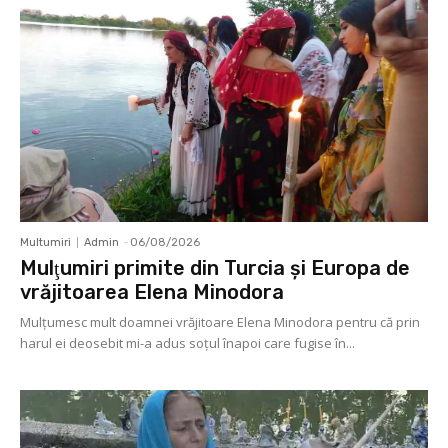
Multumiri
Admin
-
06/08/2026
Mulţumiri primite din Turcia și Europa de
vrăjitoarea Elena Minodora
Mulţumesc mult doamnei vrăjitoare Elena Minodora pentru că prin
harul ei deosebit mi-a adus soţul înapoi care fugise în...