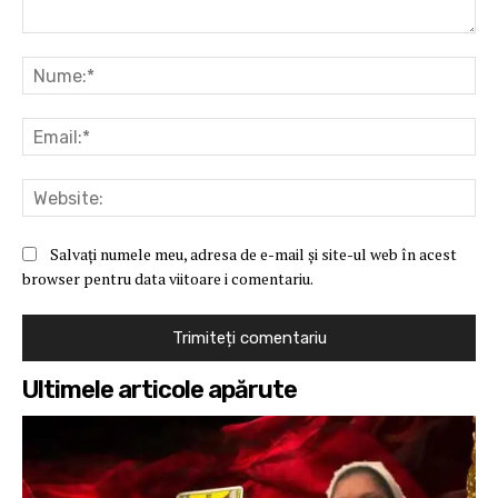
Comentariu:
Nu
Ema
Web
Salvați numele meu, adresa de e-mail și site-ul web în acest
browser pentru data viitoare i comentariu.
Ultimele articole apărute