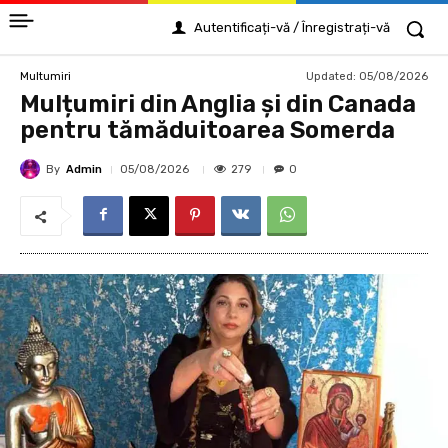
Autentificați-vă / Înregistrați-vă
Updated:
05/08/2026
Multumiri
Mulțumiri din Anglia și din Canada
pentru tămăduitoarea Somerda
By
Admin
279
05/08/2026
0