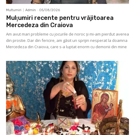
Multumiri
Admin
-
05/08/2026
Mulţumiri recente pentru vrăjitoarea
Mercedeza din Craiova
Am avut mari probleme cu jocurile de noroc şi mi-am pierdut averea
din prostie. Dar din fericire, am găsit un sprijin nesperat la doamna
Mercedeza din Craiova, care s-a luptat enorm cu demonii din mine