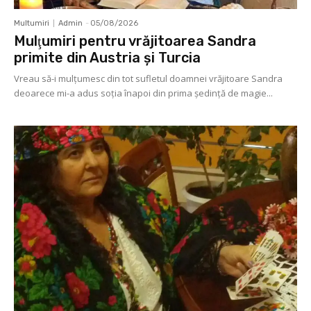
Multumiri
Admin
-
05/08/2026
Mulţumiri pentru vrăjitoarea Sandra
primite din Austria și Turcia
Vreau să-i mulţumesc din tot sufletul doamnei vrăjitoare Sandra
deoarece mi-a adus soţia înapoi din prima şedinţă de magie...