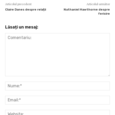
Articolul precedent
Articolul următor
Claire Danes despre relații
Nathaniel Hawthorne despre
fericire
Lăsați un mesaj:
Comentariu:
Nu
Ema
Web