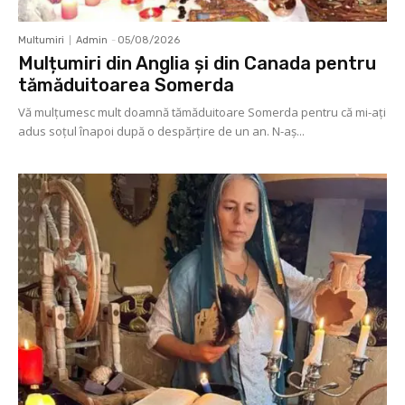
Multumiri
Admin
-
05/08/2026
Mulțumiri din Anglia și din Canada pentru
tămăduitoarea Somerda
Vă mulţumesc mult doamnă tămăduitoare Somerda pentru că mi-aţi
adus soţul înapoi după o despărţire de un an. N-aș...