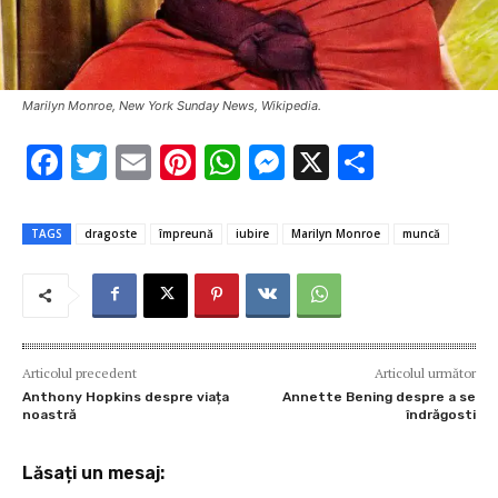
Marilyn Monroe, New York Sunday News, Wikipedia.
F
T
E
Pi
W
M
X
P
ac
w
m
nt
h
es
ar
e
it
ai
er
at
se
ta
TAGS
dragoste
împreună
iubire
Marilyn Monroe
muncă
b
te
l
es
s
n
je
o
r
t
A
g
az
o
p
er
ă
k
p
Articolul precedent
Articolul următor
Anthony Hopkins despre viața
Annette Bening despre a se
noastră
îndrăgosti
Lăsați un mesaj: