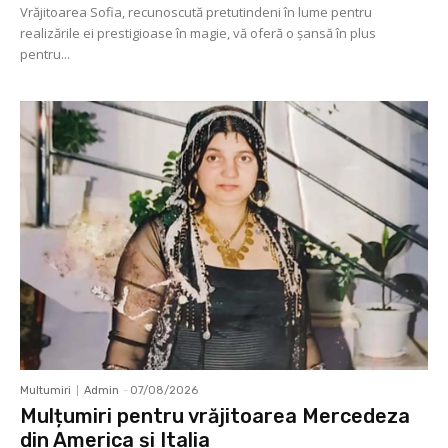
Vrăjitoarea Sofia, recunoscută pretutindeni în lume pentru
realizările ei prestigioase în magie, vă oferă o şansă în plus
pentru...
Multumiri
Admin
-
07/08/2026
Mulțumiri pentru vrăjitoarea Mercedeza
din America și Italia