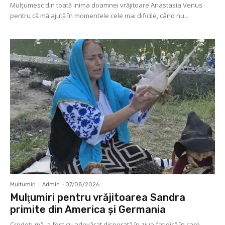
Mulţumesc din toată inima doamnei vrăjitoare Anastasia Venus
pentru că mă ajută în momentele cele mai dificile, când nu...
Multumiri
Admin
-
07/08/2026
Mulţumiri pentru vrăjitoarea Sandra
primite din America și Germania
Credeți-mă, a fost cu adevărat disperată în ziua fatidică în care