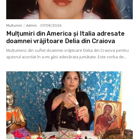
Multumiri
Admin
-
07/08/2026
Mulțumiri din America și Italia adresate
doamnei vrăjitoare Delia din Craiova
Mulţumesc din suflet doamnei vrăjitoare Delia din Craiova pentru
ajutorul acordat în a-mi găsi adevărata jumătate. Este vorba de...