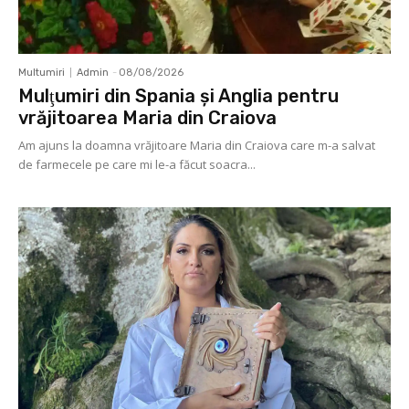
Multumiri
Admin
-
08/08/2026
Mulţumiri din Spania şi Anglia pentru
vrăjitoarea Maria din Craiova
Am ajuns la doamna vrăjitoare Maria din Craiova care m-a salvat
de farmecele pe care mi le-a făcut soacra...