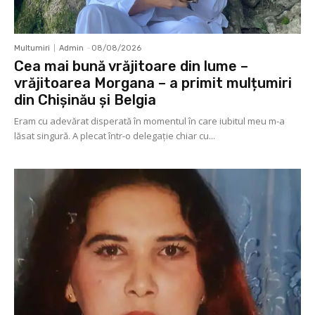
Multumiri
Admin
-
08/08/2026
Cea mai bună vrăjitoare din lume –
vrăjitoarea Morgana – a primit mulțumiri
din Chișinău și Belgia
Eram cu adevărat disperată în momentul în care iubitul meu m-a
lăsat singură. A plecat într-o delegaţie chiar cu...