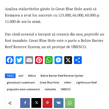
Analiza stalactitelor găsite în Great Blue Hole arată că
formarea a avut loc succesiv cu 153.000, 66.000, 60.000 şi
15.000 de ani în urmă.
Dar când oceanul a început să crească din nou, peşterile au
fost inundate. Great Blue Hole este o parte a Belize Barrier
Reef Reserve System, un sit protejat de UNESCO.
F
T
E
Pi
W
M
X
P
ac
w
m
nt
h
es
ar
e
it
ai
er
at
se
ta
TAGS
atol
Belize
Belize Barrier Reef Reserve System
b
te
l
es
s
n
je
glaciaţiunii cuaternare
Great Blue Hole
infern
Lighthouse Reef
o
r
t
A
g
az
prăpastie mare submarină
stalactite
UNESCO
o
p
er
ă
k
p