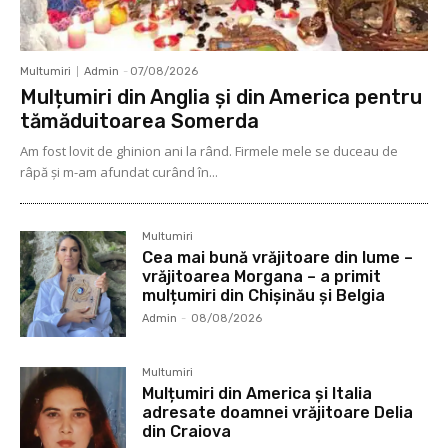
Multumiri
Admin
-
07/08/2026
Mulțumiri din Anglia și din America pentru
tămăduitoarea Somerda
Am fost lovit de ghinion ani la rând. Firmele mele se duceau de
râpă şi m-am afundat curând în...
Multumiri
Cea mai bună vrăjitoare din lume –
vrăjitoarea Morgana – a primit
mulțumiri din Chișinău și Belgia
Admin
-
08/08/2026
Multumiri
Mulțumiri din America și Italia
adresate doamnei vrăjitoare Delia
din Craiova