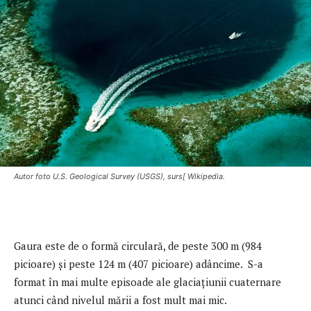
Autor foto U.S. Geological Survey (USGS), surs[ Wikipedia.
Gaura este de o formă circulară, de peste 300 m (984
picioare) şi peste 124 m (407 picioare) adâncime. S-a
format în mai multe episoade ale glaciaţiunii cuaternare
atunci când nivelul mării a fost mult mai mic.