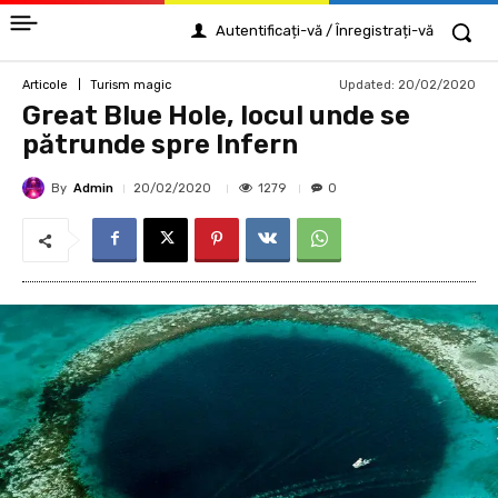
Autentificați-vă / Înregistrați-vă
Updated:
20/02/2020
Articole
Turism magic
Great Blue Hole, locul unde se
pătrunde spre Infern
By
Admin
1279
20/02/2020
0