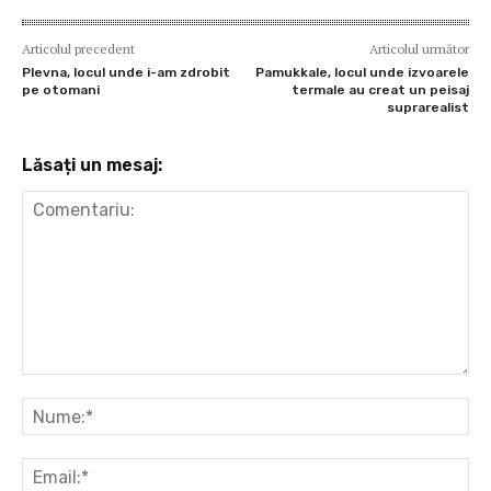
Articolul precedent
Articolul următor
Plevna, locul unde i-am zdrobit
Pamukkale, locul unde izvoarele
pe otomani
termale au creat un peisaj
suprarealist
Lăsați un mesaj:
Comentariu:
Nu
Ema