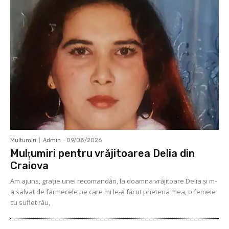
Multumiri
Admin
-
09/08/2026
Mulţumiri pentru vrăjitoarea Delia din
Craiova
Am ajuns, graţie unei recomandări, la doamna vrăjitoare Delia şi m-
a salvat de farmecele pe care mi le-a făcut prietena mea, o femeie
cu suflet rău,