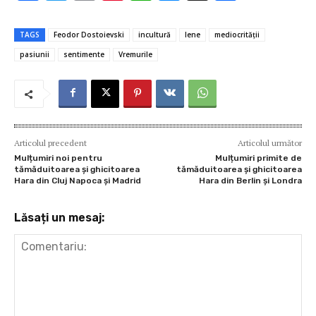
ac
w
m
nt
h
es
ar
e
it
ai
er
at
se
ta
TAGS
Feodor Dostoievski
incultură
lene
mediocrității
b
te
l
es
s
n
je
pasiunii
sentimente
Vremurile
o
r
t
A
g
az
o
p
er
ă
k
p
Articolul precedent
Articolul următor
Mulțumiri noi pentru
Mulțumiri primite de
tămăduitoarea și ghicitoarea
tămăduitoarea și ghicitoarea
Hara din Cluj Napoca și Madrid
Hara din Berlin și Londra
Lăsați un mesaj: