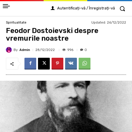
Autentificați-vă / Înregistrați-vă
Updated:
26/12/2022
Spiritualitate
Feodor Dostoievski despre
vremurile noastre
By
Admin
996
28/12/2022
0