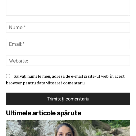
Comentariu:
Nu
Ema
Web
Salvați numele meu, adresa de e-mail și site-ul web în acest
browser pentru data viitoare i comentariu.
Ultimele articole apărute