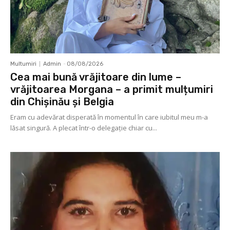
Multumiri
Admin
-
08/08/2026
Cea mai bună vrăjitoare din lume –
vrăjitoarea Morgana – a primit mulțumiri
din Chișinău și Belgia
Eram cu adevărat disperată în momentul în care iubitul meu m-a
lăsat singură. A plecat într-o delegaţie chiar cu...