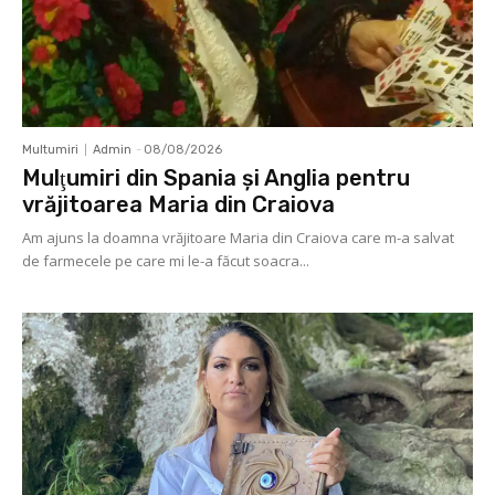
Multumiri
Admin
-
08/08/2026
Mulţumiri din Spania şi Anglia pentru
vrăjitoarea Maria din Craiova
Am ajuns la doamna vrăjitoare Maria din Craiova care m-a salvat
de farmecele pe care mi le-a făcut soacra...