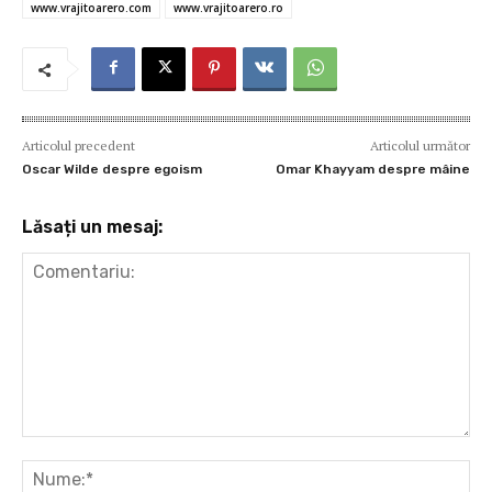
www.vrajitoarero.com
www.vrajitoarero.ro
Articolul precedent
Articolul următor
Oscar Wilde despre egoism
Omar Khayyam despre mâine
Lăsați un mesaj:
Comentariu:
Nu