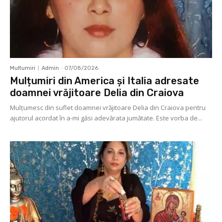
Multumiri
Admin
-
07/08/2026
Mulțumiri din America și Italia adresate
doamnei vrăjitoare Delia din Craiova
Mulţumesc din suflet doamnei vrăjitoare Delia din Craiova pentru
ajutorul acordat în a-mi găsi adevărata jumătate. Este vorba de...