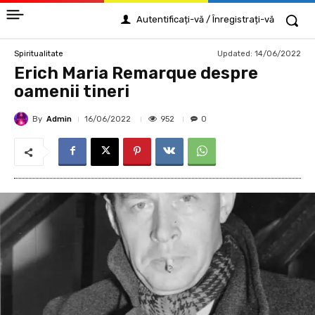
Autentificați-vă / Înregistrați-vă
Updated:
14/06/2022
Spiritualitate
Erich Maria Remarque despre
oamenii tineri
By
Admin
952
16/06/2022
0