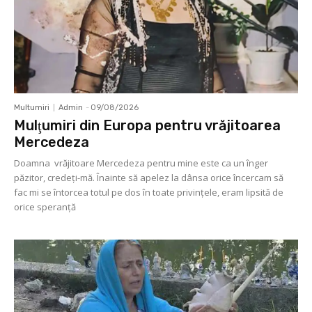
Multumiri
Admin
-
09/08/2026
Mulţumiri din Europa pentru vrăjitoarea
Mercedeza
Doamna vrăjitoare Mercedeza pentru mine este ca un înger
păzitor, credeţi-mă. Înainte să apelez la dânsa orice încercam să
fac mi se întorcea totul pe dos în toate privinţele, eram lipsită de
orice speranţă