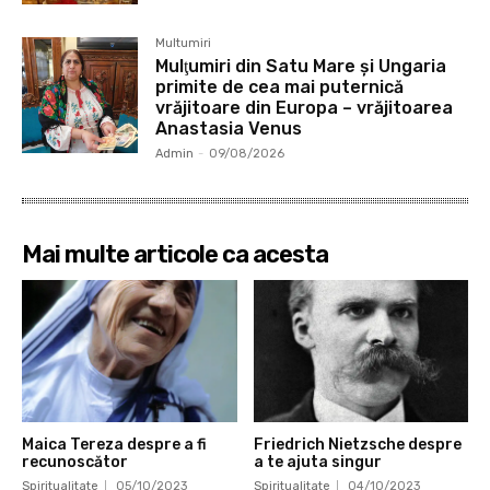
Multumiri
Mulţumiri din Satu Mare și Ungaria
primite de cea mai puternică
vrăjitoare din Europa – vrăjitoarea
Anastasia Venus
Admin
-
09/08/2026
Mai multe articole ca acesta
Maica Tereza despre a fi
Friedrich Nietzsche despre
recunoscător
a te ajuta singur
Spiritualitate
05/10/2023
Spiritualitate
04/10/2023