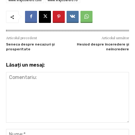
www.vrajitoarero.com
www.vrajitoarero.ro
Articolul precedent
Articolul următor
Seneca despre necazuri şi
Hesiod despre înceredere şi
prosperitate
neîncredere
Lăsați un mesaj:
Comentariu:
Nu