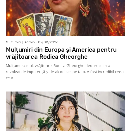
Multumiri
Admin
-
09/08/2026
Mulțumiri din Europa și America pentru
vrăjitoarea Rodica Gheorghe
Mulţumesc mult vrăjitoarei Rodica Gheorghe deoarece m-a
rezolvat de impotenţă şi de alcoolism pe tata. A fost incredibil ceea
ce a...