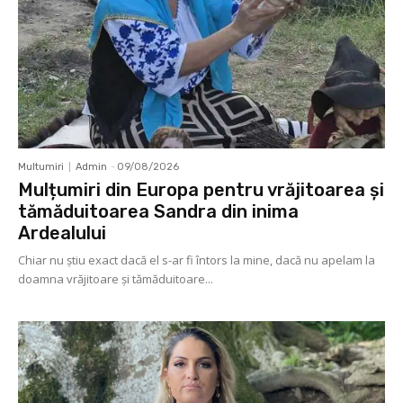
Multumiri
Admin
-
09/08/2026
Mulțumiri din Europa pentru vrăjitoarea și
tămăduitoarea Sandra din inima
Ardealului
Chiar nu știu exact dacă el s-ar fi întors la mine, dacă nu apelam la
doamna vrăjitoare și tămăduitoare...