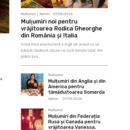
Multumiri
Admin
-
07/08/2026
Mulţumiri noi pentru
vrăjitoarea Rodica Gheorghe
din România și Italia
Soţia mea aventurieră a fugit de acasă cu un
bărbat căsătorit căruia i-a sucit mințile total. Am
plâns luni...
Multumiri
ro
Mulțumiri din Anglia și din
America pentru
tămăduitoarea Somerda
Admin
-
07/08/2026
Multumiri
Mulţumiri din Federația
Rusă și Canada pentru
vrăjitoarea Vanessa,