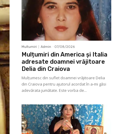
Multumiri
Admin
-
07/08/2026
Mulțumiri din America și Italia
adresate doamnei vrăjitoare
Delia din Craiova
Mulţumesc din suflet doamnei vrăjitoare Delia
din Craiova pentru ajutorul acordat în a-mi găsi
adevărata jumătate. Este vorba de...