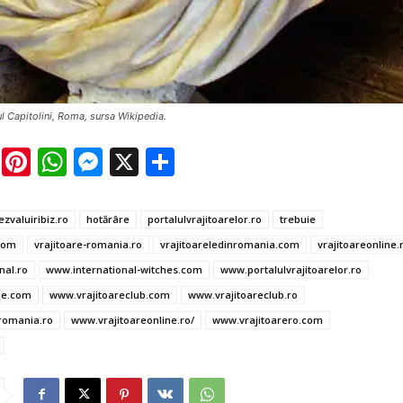
ul Capitolini, Roma, sursa Wikipedia.
E
Pi
W
M
X
P
m
nt
h
es
ar
ai
er
at
se
ta
ezvaluiribiz.ro
hotărâre
portalulvrajitoarelor.ro
trebuie
l
es
s
n
je
com
vrajitoare-romania.ro
vrajitoareledinromania.com
vrajitoareonline.
t
A
g
az
nal.ro
www.international-witches.com
www.portalulvrajitoarelor.ro
p
er
ă
ne.com
www.vrajitoareclub.com
www.vrajitoareclub.ro
romania.ro
www.vrajitoareonline.ro/
www.vrajitoarero.com
p