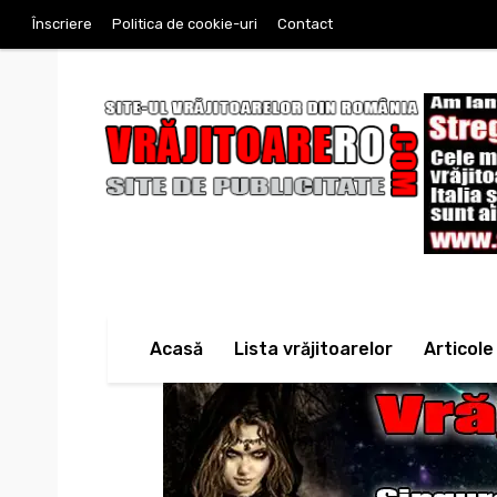
Înscriere
Politica de cookie-uri
Contact
Acasă
Lista vrăjitoarelor
Articole