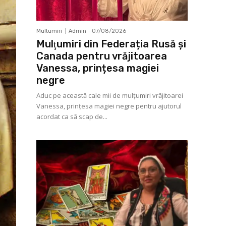
Multumiri
Admin
-
07/08/2026
Mulţumiri din Federația Rusă și
Canada pentru vrăjitoarea
Vanessa, prințesa magiei
negre
Aduc pe această cale mii de mulţumiri vrăjitoarei
Vanessa, prințesa magiei negre pentru ajutorul
acordat ca să scap de...