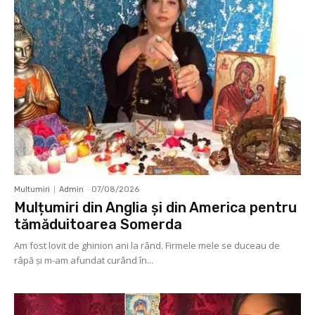
Multumiri
Admin
-
07/08/2026
Mulțumiri din Anglia și din America pentru
tămăduitoarea Somerda
Am fost lovit de ghinion ani la rând. Firmele mele se duceau de
râpă şi m-am afundat curând în...