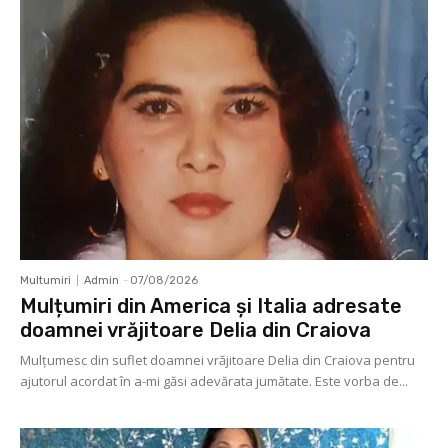
Multumiri
Admin
-
07/08/2026
Mulțumiri din America și Italia adresate
doamnei vrăjitoare Delia din Craiova
Mulţumesc din suflet doamnei vrăjitoare Delia din Craiova pentru
ajutorul acordat în a-mi găsi adevărata jumătate. Este vorba de...