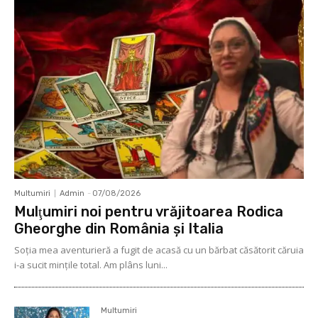
Multumiri
Admin
-
07/08/2026
Mulţumiri noi pentru vrăjitoarea Rodica
Gheorghe din România și Italia
Soţia mea aventurieră a fugit de acasă cu un bărbat căsătorit căruia
i-a sucit mințile total. Am plâns luni...
Multumiri