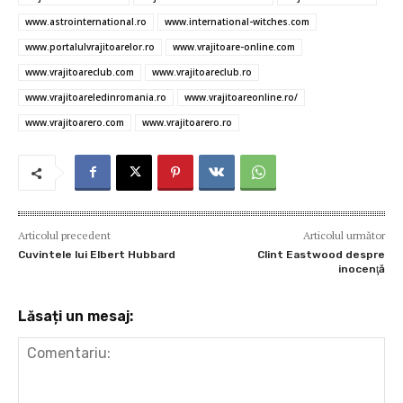
o
r
t
A
g
az
o
p
er
ă
www.astrointernational.ro
www.international-witches.com
www.portalulvrajitoarelor.ro
www.vrajitoare-online.com
k
p
www.vrajitoareclub.com
www.vrajitoareclub.ro
www.vrajitoareledinromania.ro
www.vrajitoareonline.ro/
www.vrajitoarero.com
www.vrajitoarero.ro
Articolul precedent
Articolul următor
Cuvintele lui Elbert Hubbard
Clint Eastwood despre
inocenţă
Lăsați un mesaj: