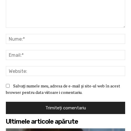
Comentariu:
Nu
Ema
Web
Salvați numele meu, adresa de e-mail și site-ul web în acest
browser pentru data viitoare i comentariu.
Ultimele articole apărute