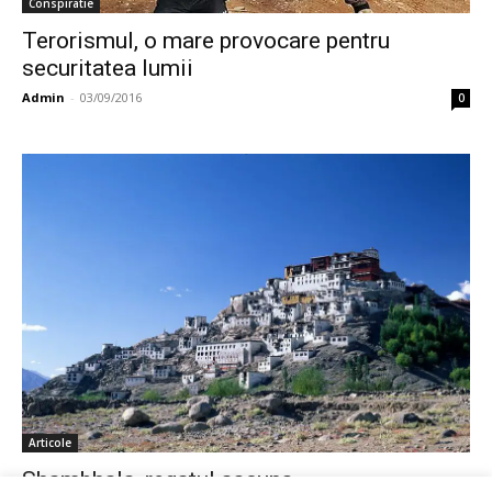
Conspiratie
Terorismul, o mare provocare pentru
securitatea lumii
Admin
-
03/09/2016
0
Articole
Shambhala, regatul ascuns