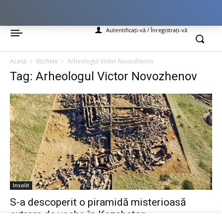
Autentificați-vă / Înregistrați-vă
Acasă
Etichete
Arheologul Victor Novozhenov
Tag: Arheologul Victor Novozhenov
Insolit
S-a descoperit o piramidă misterioasă
extrem de veche în Kazahstan