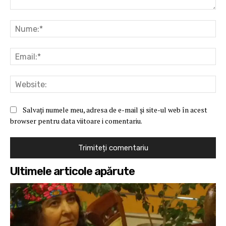
Comentariu:
Nu
Ema
Web
Salvați numele meu, adresa de e-mail și site-ul web în acest
browser pentru data viitoare i comentariu.
Ultimele articole apărute