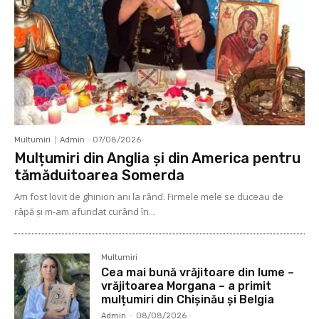
Multumiri
Admin
-
07/08/2026
Mulțumiri din Anglia și din America pentru
tămăduitoarea Somerda
Am fost lovit de ghinion ani la rând. Firmele mele se duceau de
râpă şi m-am afundat curând în...
Multumiri
Cea mai bună vrăjitoare din lume –
vrăjitoarea Morgana – a primit
mulțumiri din Chișinău și Belgia
Admin
-
08/08/2026