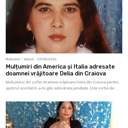
Multumiri
Admin
-
07/08/2026
Mulțumiri din America și Italia adresate
doamnei vrăjitoare Delia din Craiova
Mulţumesc din suflet doamnei vrăjitoare Delia din Craiova pentru
ajutorul acordat în a-mi găsi adevărata jumătate. Este vorba de...