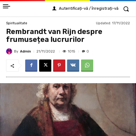
Autentificați-vă / Înregistrați-vă
Updated:
17/11/2022
Spiritualitate
Rembrandt van Rijn despre
frumusețea lucrurilor
By
Admin
1015
21/11/2022
0