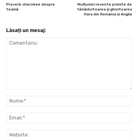
Proverb cherokee despre
Mulțumiri recente primite de
teamă
tămăduitoarea și ghicitoarea
Hara din România și Anglia
Lăsați un mesaj:
Comentariu:
Nu
Ema
Web