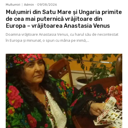
Multumiri
Admin
-
09/08/2026
Mulţumiri din Satu Mare și Ungaria primite
de cea mai puternică vrăjitoare din
Europa – vrăjitoarea Anastasia Venus
Doamna vrăjitoare Anastasia Venus, cu harul său de necontestat
în Europa şi minunat, o spun cu mâna pe inimă,...