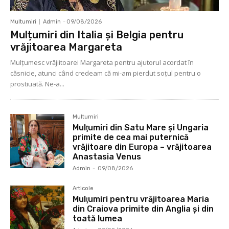
Multumiri
Admin
-
09/08/2026
Mulțumiri din Italia și Belgia pentru
vrăjitoarea Margareta
Mulţumesc vrăjiitoarei Margareta pentru ajutorul acordat în
căsnicie, atunci când credeam că mi-am pierdut soţul pentru o
prostiuată. Ne-a...
Multumiri
Mulţumiri din Satu Mare și Ungaria
primite de cea mai puternică
vrăjitoare din Europa – vrăjitoarea
Anastasia Venus
Admin
-
09/08/2026
Articole
Mulţumiri pentru vrăjitoarea Maria
din Craiova primite din Anglia și din
toată lumea