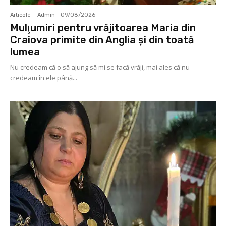
Articole
Admin
-
09/08/2026
Mulţumiri pentru vrăjitoarea Maria din
Craiova primite din Anglia și din toată
lumea
Nu credeam că o să ajung să mi se facă vrăji, mai ales că nu
credeam în ele până...