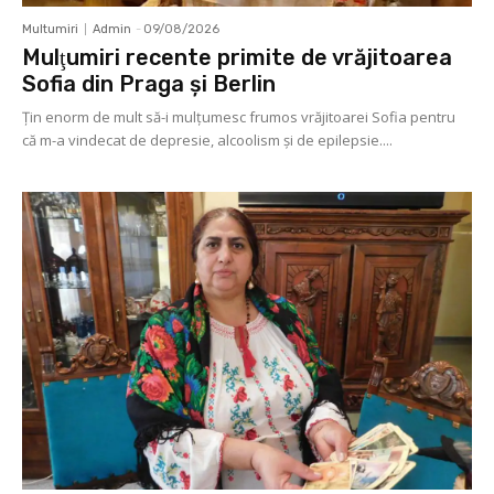
Multumiri
Admin
-
09/08/2026
Mulţumiri recente primite de vrăjitoarea
Sofia din Praga și Berlin
Ţin enorm de mult să-i mulţumesc frumos vrăjitoarei Sofia pentru
că m-a vindecat de depresie, alcoolism şi de epilepsie....