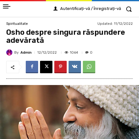
Autentificați-vă / Înregistrați-vă
Updated:
11/12/2022
Spiritualitate
Osho despre singura răspundere
adevărată
By
Admin
1064
12/12/2022
0