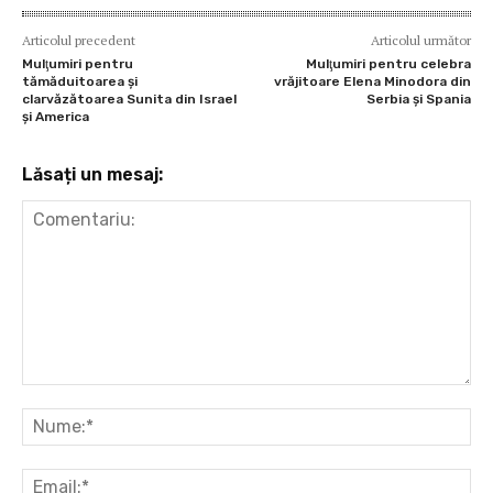
Articolul precedent
Articolul următor
Mulţumiri pentru
Mulţumiri pentru celebra
tămăduitoarea și
vrăjitoare Elena Minodora din
clarvăzătoarea Sunita din Israel
Serbia și Spania
și America
Lăsați un mesaj:
Comentariu:
Nu
Ema