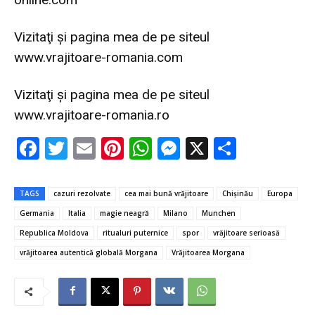
Vizitaţi şi pagina mea de pe siteul
www.vrajitoare-romania.com
Vizitaţi şi pagina mea de pe siteul
www.vrajitoare-romania.ro
F
T
E
Pi
W
M
X
P
ac
w
m
nt
h
es
ar
e
it
ai
er
at
se
ta
TAGS
cazuri rezolvate
cea mai bună vrăjitoare
Chișinău
Europa
b
te
l
es
s
n
je
Germania
Italia
magie neagră
Milano
Munchen
o
r
t
A
g
az
Republica Moldova
ritualuri puternice
spor
vrăjitoare serioasă
o
p
er
ă
vrăjitoarea autentică globală Morgana
Vrăjitoarea Morgana
k
p