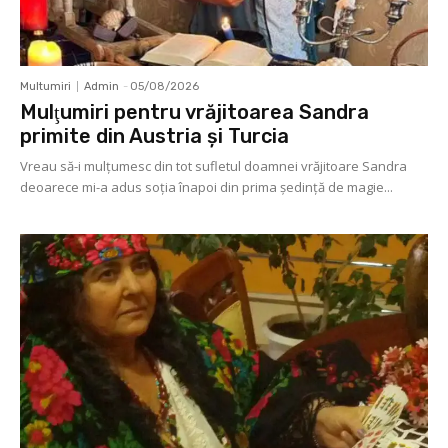
Multumiri
Admin
-
05/08/2026
Mulţumiri pentru vrăjitoarea Sandra
primite din Austria și Turcia
Vreau să-i mulţumesc din tot sufletul doamnei vrăjitoare Sandra
deoarece mi-a adus soţia înapoi din prima şedinţă de magie...