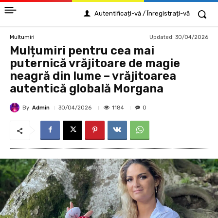
Autentificați-vă / Înregistrați-vă
Updated:
30/04/2026
Multumiri
Mulțumiri pentru cea mai
puternică vrăjitoare de magie
neagră din lume – vrăjitoarea
autentică globală Morgana
By
Admin
1184
30/04/2026
0