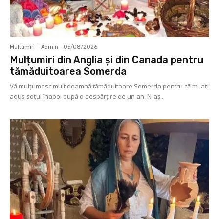
Multumiri
Admin
-
05/08/2026
Mulțumiri din Anglia și din Canada pentru
tămăduitoarea Somerda
Vă mulţumesc mult doamnă tămăduitoare Somerda pentru că mi-aţi
adus soţul înapoi după o despărţire de un an. N-aș...