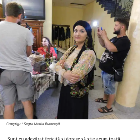
Copyright Segra Media București
Sunt cu adevărat fericită şi doresc să ştie acum toată