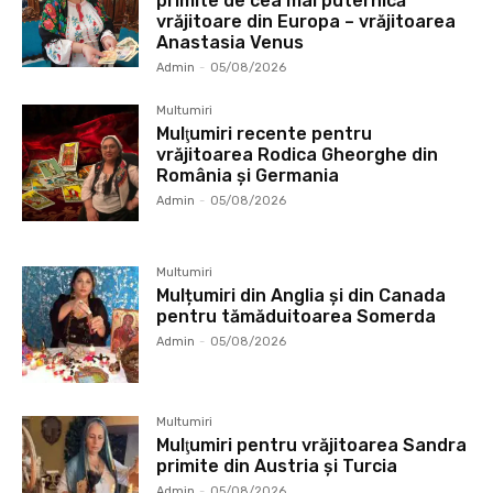
primite de cea mai puternică
vrăjitoare din Europa – vrăjitoarea
Anastasia Venus
Admin
-
05/08/2026
Multumiri
Mulţumiri recente pentru
vrăjitoarea Rodica Gheorghe din
România și Germania
Admin
-
05/08/2026
Multumiri
Mulțumiri din Anglia și din Canada
pentru tămăduitoarea Somerda
Admin
-
05/08/2026
Multumiri
Mulţumiri pentru vrăjitoarea Sandra
primite din Austria și Turcia
Admin
-
05/08/2026