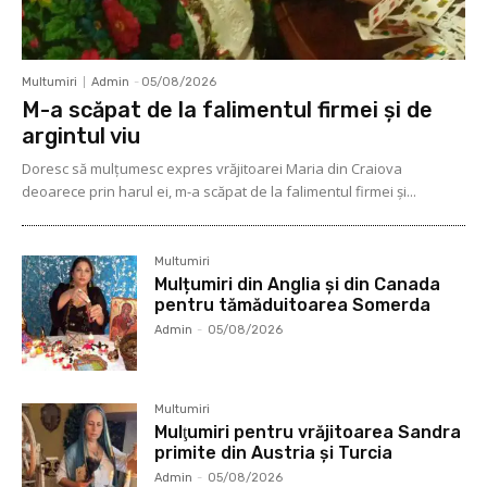
Multumiri
Admin
-
05/08/2026
M-a scăpat de la falimentul firmei și de
argintul viu
Doresc să mulţumesc expres vrăjitoarei Maria din Craiova
deoarece prin harul ei, m-a scăpat de la falimentul firmei şi...
Multumiri
Mulțumiri din Anglia și din Canada
pentru tămăduitoarea Somerda
Admin
-
05/08/2026
Multumiri
Mulţumiri pentru vrăjitoarea Sandra
primite din Austria și Turcia
Admin
-
05/08/2026