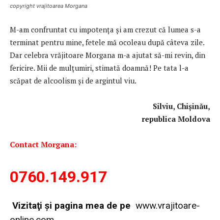
copyright vrajitoarea Morgana
M-am confruntat cu impotenţa şi am crezut că lumea s-a
terminat pentru mine, fetele mă ocoleau după câteva zile.
Dar celebra vrăjitoare Morgana m-a ajutat să-mi revin, din
fericire. Mii de mulţumiri, stimată doamnă! Pe tata l-a
scăpat de alcoolism și de argintul viu.
Silviu,
Chișinău,
republica Moldova
Contact Morgana:
0760.149.917
Vi
zitaţi şi pagina mea de pe
www.vrajitoare-
online.com