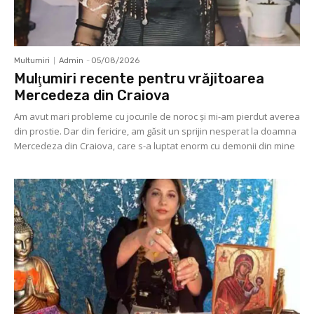
Multumiri
Admin
-
05/08/2026
Mulţumiri recente pentru vrăjitoarea
Mercedeza din Craiova
Am avut mari probleme cu jocurile de noroc şi mi-am pierdut averea
din prostie. Dar din fericire, am găsit un sprijin nesperat la doamna
Mercedeza din Craiova, care s-a luptat enorm cu demonii din mine