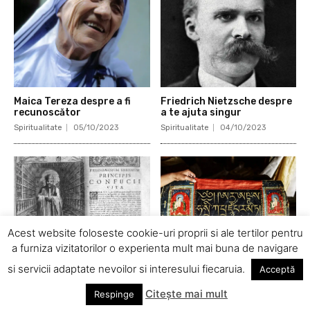
Maica Tereza despre a fi
Friedrich Nietzsche despre
recunoscător
a te ajuta singur
Spiritualitate
05/10/2023
Spiritualitate
04/10/2023
Acest website foloseste cookie-uri proprii si ale tertilor pentru
a furniza vizitatorilor o experienta mult mai buna de navigare
Confucius despre
Proverb chinezesc despre
si servicii adaptate nevoilor si interesului fiecaruia.
Acceptă
conştiinţă
sfaturile bune
Spiritualitate
03/10/2023
Spiritualitate
02/10/2023
Citește mai mult
Respinge
© Newspaper Theme by tagDiv | All rights reserved.