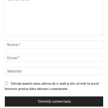
Comentariu:
Nu
Ema
Web
Salvați numele meu, adresa de e-mail și site-ul web în acest
browser pentru data viitoare i comentariu.