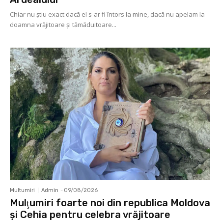
Chiar nu știu exact dacă el s-ar fi întors la mine, dacă nu apelam la
doamna vrăjitoare și tămăduitoare...
Multumiri
Admin
-
09/08/2026
Mulţumiri foarte noi din republica Moldova
și Cehia pentru celebra vrăjitoare