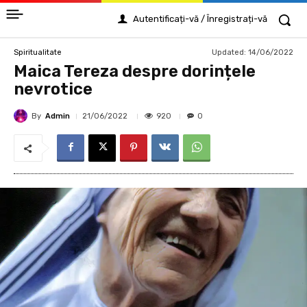
Autentificați-vă / Înregistrați-vă
Updated:
14/06/2022
Spiritualitate
Maica Tereza despre dorințele
nevrotice
By
Admin
920
21/06/2022
0