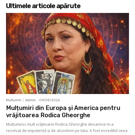
Ultimele articole apărute
Multumiri
Admin
-
09/08/2026
Mulțumiri din Europa și America pentru
vrăjitoarea Rodica Gheorghe
Mulţumesc mult vrăjitoarei Rodica Gheorghe deoarece m-a
rezolvat de impotenţă şi de alcoolism pe tata. A fost incredibil ceea