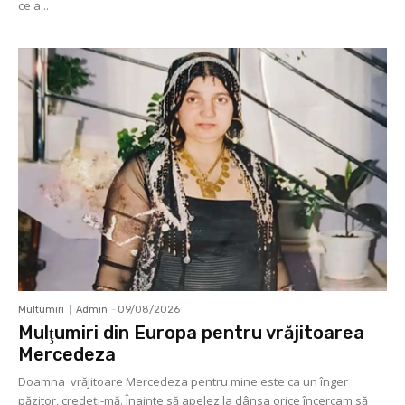
ce a...
Multumiri
Admin
-
09/08/2026
Mulţumiri din Europa pentru vrăjitoarea
Mercedeza
Doamna vrăjitoare Mercedeza pentru mine este ca un înger
păzitor, credeţi-mă. Înainte să apelez la dânsa orice încercam să