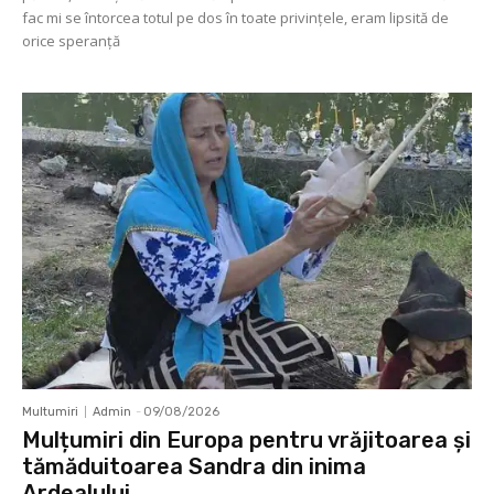
fac mi se întorcea totul pe dos în toate privinţele, eram lipsită de
orice speranţă
Multumiri
Admin
-
09/08/2026
Mulțumiri din Europa pentru vrăjitoarea și
tămăduitoarea Sandra din inima
Ardealului