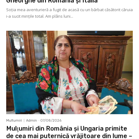
Gheorghe din România și Italia
Soţia mea aventurieră a fugit de acasă cu un bărbat căsătorit căruia
i-a sucit mințile total. Am plâns luni...
Multumiri
Admin
-
07/08/2026
Mulţumiri din România și Ungaria primite
de cea mai puternică vrăjitoare din lume –