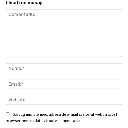
Lăsați un mesaj:
Comentariu:
Nu
Ema
Web
Salvați numele meu, adresa de e-mail și site-ul web în acest
browser pentru data viitoare i comentariu.