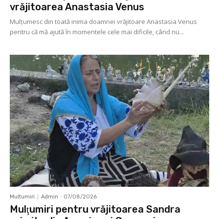
vrăjitoarea Anastasia Venus
Mulţumesc din toată inima doamnei vrăjitoare Anastasia Venus
pentru că mă ajută în momentele cele mai dificile, când nu...
Multumiri
Admin
-
07/08/2026
Mulţumiri pentru vrăjitoarea Sandra