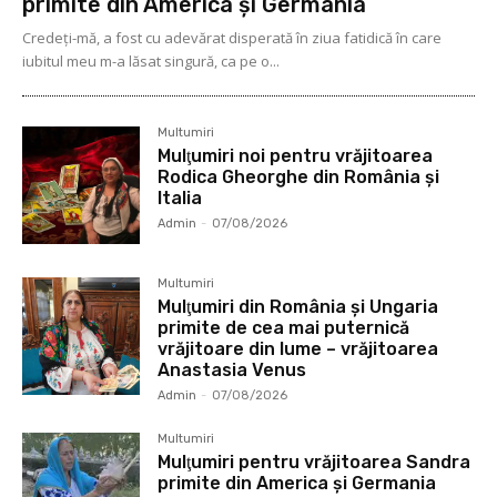
primite din America și Germania
Credeți-mă, a fost cu adevărat disperată în ziua fatidică în care
iubitul meu m-a lăsat singură, ca pe o...
Multumiri
Mulţumiri noi pentru vrăjitoarea
Rodica Gheorghe din România și
Italia
Admin
-
07/08/2026
Multumiri
Mulţumiri din România și Ungaria
primite de cea mai puternică
vrăjitoare din lume – vrăjitoarea
Anastasia Venus
Admin
-
07/08/2026
Multumiri
Mulţumiri pentru vrăjitoarea Sandra
primite din America și Germania