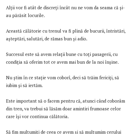
Alții vor fi atât de discreți încât nu ne vom da seama că și-
au părăsit locurile.
Această călătorie cu trenul va fi plină de bucurii, întristări,
așteptări, salutări, de rămas bun și adio.
Succesul este să avem relații bune cu toți pasagerii, cu
condiția să oferim tot ce avem mai bun de la noi înșine.
Nu știm în ce stație vom coborî, deci să trăim fericiți, să
iubim și să iertăm.
Este important să o facem pentru că, atunci când coborâm
din tren, va trebui să lăsăm doar amintiri frumoase celor
care își vor continua călătoria.
Să fim mulțumiți de ceea ce avem și să mulțumim cerului