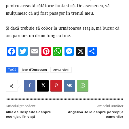
pentru această călătorie fantastică. De asemenea, vă
mulțumesc că ați fost pasager în trenul meu.
Și dacă trebuie să cobor la următoarea stație, mă bucur că
am parcurs un drum lung cu tine.
F
T
E
Pi
W
M
X
P
ac
w
m
nt
h
es
ar
e
it
ai
er
at
se
ta
TAGS
Jean d'Ormesson
trenul vieții
b
te
l
es
s
n
je
o
r
t
A
g
az
o
p
er
ă
k
p
Articolul precedent
Articolul următor
Alba de Cespedes despre
Angelina Jolie despre percepţia
esenţialul în viaţă
oamenilor