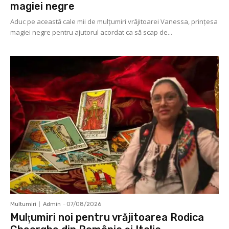
magiei negre
Aduc pe această cale mii de mulţumiri vrăjitoarei Vanessa, prințesa
magiei negre pentru ajutorul acordat ca să scap de...
Multumiri
Admin
-
07/08/2026
Mulţumiri noi pentru vrăjitoarea Rodica