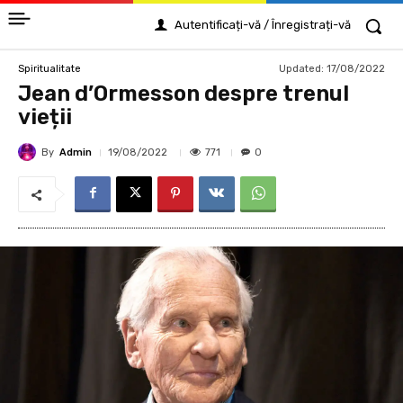
Autentificați-vă / Înregistrați-vă
Updated:
17/08/2022
Spiritualitate
Jean d’Ormesson despre trenul
vieții
By
Admin
771
19/08/2022
0