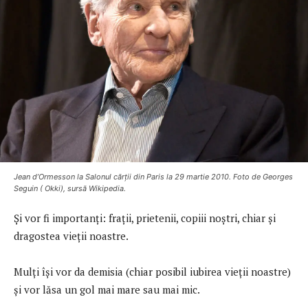
Jean d’Ormesson la Salonul cărții din Paris la 29 martie 2010. Foto de Georges
Seguin ( Okki), sursă Wikipedia.
Și vor fi importanți: frații, prietenii, copiii noștri, chiar și
dragostea vieții noastre.
Mulți își vor da demisia (chiar posibil iubirea vieții noastre)
și vor lăsa un gol mai mare sau mai mic.