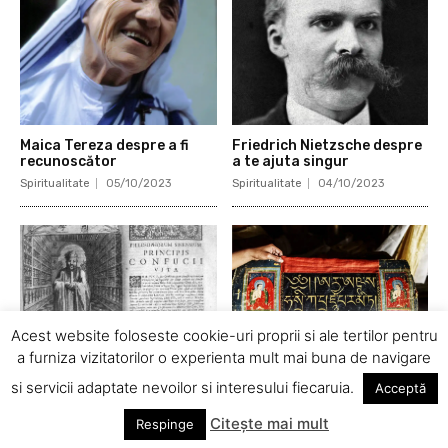
Maica Tereza despre a fi
Friedrich Nietzsche despre
recunoscător
a te ajuta singur
Spiritualitate
05/10/2023
Spiritualitate
04/10/2023
Acest website foloseste cookie-uri proprii si ale tertilor pentru
a furniza vizitatorilor o experienta mult mai buna de navigare
Confucius despre
Proverb chinezesc despre
si servicii adaptate nevoilor si interesului fiecaruia.
Acceptă
conştiinţă
sfaturile bune
Spiritualitate
03/10/2023
Spiritualitate
02/10/2023
Citește mai mult
Respinge
© Newspaper Theme by tagDiv | All rights reserved.