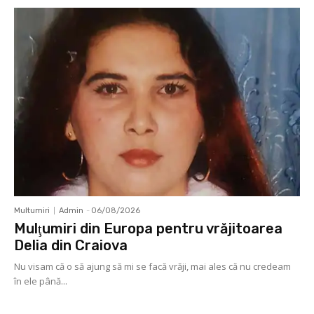
Multumiri
Admin
-
06/08/2026
Mulţumiri din Europa pentru vrăjitoarea
Delia din Craiova
Nu visam că o să ajung să mi se facă vrăji, mai ales că nu credeam
în ele până...