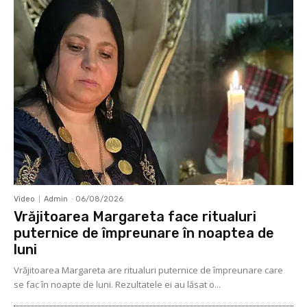
Video
Admin
-
06/08/2026
Vrăjitoarea Margareta face ritualuri
puternice de împreunare în noaptea de
luni
Vrăjitoarea Margareta are ritualuri puternice de împreunare care
se fac în noapte de luni. Rezultatele ei au lăsat o...