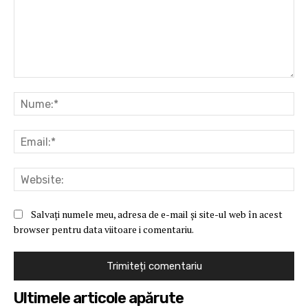
Comentariu:
Nu
Ema
Web
Salvați numele meu, adresa de e-mail și site-ul web în acest
browser pentru data viitoare i comentariu.
Ultimele articole apărute