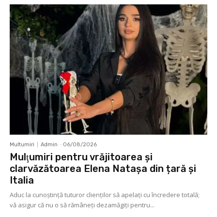
Multumiri
Admin
-
06/08/2026
Mulţumiri pentru vrăjitoarea și
clarvăzătoarea Elena Natașa din țară și
Italia
Aduc la cunoştinţă tuturor clienţilor să apelaţi cu încredere totală;
vă asigur că nu o să rămâneţi dezamăgiţi pentru...