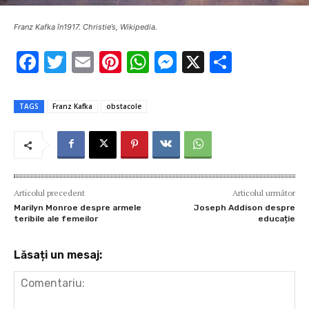
Franz Kafka în1917. Christie’s, Wikipedia.
F
T
E
Pi
W
M
X
P
ac
w
m
nt
h
es
ar
e
it
ai
er
at
se
ta
TAGS
Franz Kafka
obstacole
b
te
l
es
s
n
je
o
r
t
A
g
az
o
p
er
ă
k
p
Articolul precedent
Articolul următor
Marilyn Monroe despre armele
Joseph Addison despre
teribile ale femeilor
educație
Lăsați un mesaj: