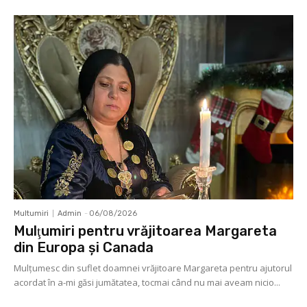
Multumiri
Admin
-
06/08/2026
Mulţumiri pentru vrăjitoarea Margareta
din Europa și Canada
Mulţumesc din suflet doamnei vrăjitoare Margareta pentru ajutorul
acordat în a-mi găsi jumătatea, tocmai când nu mai aveam nicio...