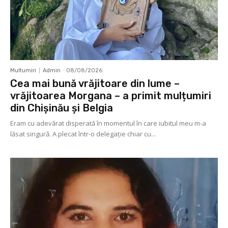
Multumiri
Admin
-
08/08/2026
Cea mai bună vrăjitoare din lume –
vrăjitoarea Morgana – a primit mulțumiri
din Chișinău și Belgia
Eram cu adevărat disperată în momentul în care iubitul meu m-a
lăsat singură. A plecat într-o delegaţie chiar cu...