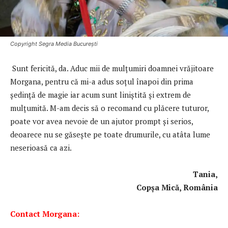
Copyright Segra Media București
Sunt fericită, da. Aduc mii de mulţumiri doamnei vrăjitoare
Morgana, pentru că mi-a adus soţul înapoi din prima
şedinţă de magie iar acum sunt liniștită şi extrem de
mulţumită. M-am decis să o recomand cu plăcere tuturor,
poate vor avea nevoie de un ajutor prompt și serios,
deoarece nu se găsește pe toate drumurile, cu atâta lume
neserioasă ca azi.
Tania,
Copșa Mică, România
Contact Morgana: