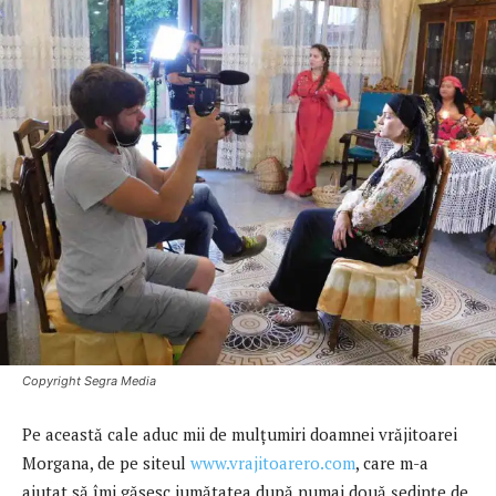
Copyright Segra Media
Pe această cale aduc mii de mulţumiri doamnei vrăjitoarei
Morgana, de pe siteul
www.vrajitoarero.com
, care m-a
ajutat să îmi găsesc jumătatea după numai două şedinţe de