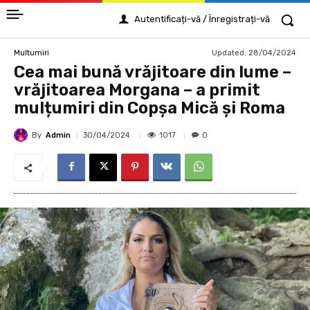
Autentificați-vă / Înregistrați-vă
Updated:
28/04/2024
Multumiri
Cea mai bună vrăjitoare din lume –
vrăjitoarea Morgana – a primit
mulțumiri din Copșa Mică și Roma
By
Admin
1017
30/04/2024
0