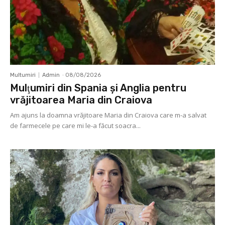
Multumiri
Admin
-
08/08/2026
Mulţumiri din Spania şi Anglia pentru
vrăjitoarea Maria din Craiova
Am ajuns la doamna vrăjitoare Maria din Craiova care m-a salvat
de farmecele pe care mi le-a făcut soacra...