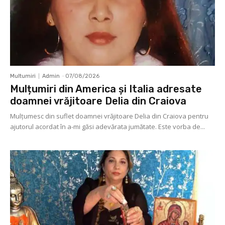
Multumiri
Admin
-
07/08/2026
Mulțumiri din America și Italia adresate
doamnei vrăjitoare Delia din Craiova
Mulţumesc din suflet doamnei vrăjitoare Delia din Craiova pentru
ajutorul acordat în a-mi găsi adevărata jumătate. Este vorba de...