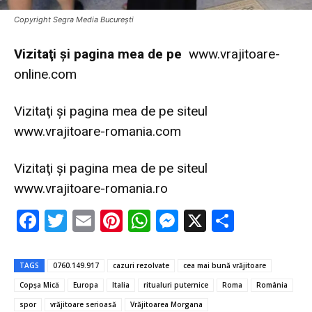
Copyright Segra Media București
Vi
zitaţi şi pagina mea de pe
www.vrajitoare-
online.com
Vizitaţi şi pagina mea de pe siteul
www.vrajitoare-romania.com
Vizitaţi şi pagina mea de pe siteul
www.vrajitoare-romania.ro
F
T
E
Pi
W
M
X
P
ac
w
m
nt
h
es
ar
e
it
ai
er
at
se
ta
TAGS
0760.149.917
cazuri rezolvate
cea mai bună vrăjitoare
b
te
l
es
s
n
je
Copșa Mică
Europa
Italia
ritualuri puternice
Roma
România
o
r
t
A
g
az
spor
vrăjitoare serioasă
Vrăjitoarea Morgana