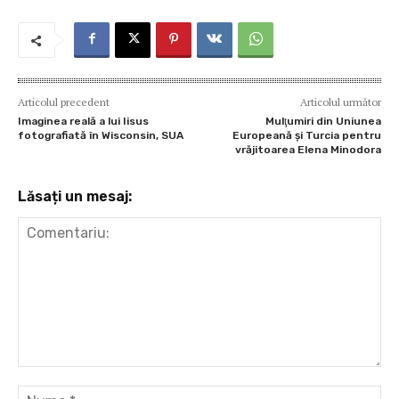
o
p
er
ă
k
p
Articolul precedent
Articolul următor
Imaginea reală a lui Iisus
Mulţumiri din Uniunea
fotografiată în Wisconsin, SUA
Europeană și Turcia pentru
vrăjitoarea Elena Minodora
Lăsați un mesaj:
Comentariu:
Nu