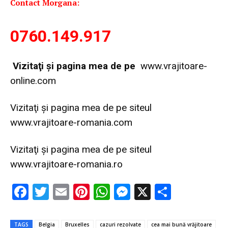
Contact Morgana:
0760.149.917
Vi
zitaţi şi pagina mea de pe
www.vrajitoare-
online.com
Vizitaţi şi pagina mea de pe siteul
www.vrajitoare-romania.com
Vizitaţi şi pagina mea de pe siteul
www.vrajitoare-romania.ro
F
T
E
Pi
W
M
X
P
ac
w
m
nt
h
es
ar
e
it
ai
er
at
se
ta
TAGS
Belgia
Bruxelles
cazuri rezolvate
cea mai bună vrăjitoare