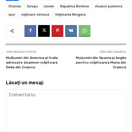
b
te
l
es
s
n
je
Chișinău
Europa
Leuven
Republica Moldova
ritualuri puternice
o
r
t
A
g
az
spor
vrăjitoare serioasă
Vrăjitoarea Morgana
o
p
er
ă
k
p
Articolul precedent
Articolul următor
Mulțumiri din America și Italia
Mulţumiri din Spania şi Anglia
adresate doamnei vrăjitoare
pentru vrăjitoarea Maria din
Delia din Craiova
Craiova
Lăsați un mesaj: