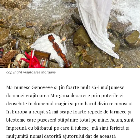
copyright vrajitoarea Morgana
Mă numesc Genoveve şi ţin foarte mult să-i mulţumesc
doamnei vrăjitoarea Morgana deoarece prin puterile ei
deosebite în domeniul magiei şi prin harul divin recunoscut
în Europa a reuşit să mă scape foarte repede de farmece şi
blesteme care puseseră stăpânire total pe mine. Acum, sunt
împreună cu bărbatul pe care îl iubesc, mă simt fericită şi
mulţumită numai datorită ajutorului dat de această