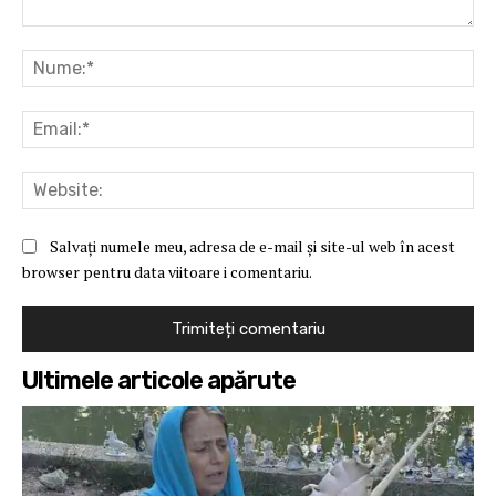
Comentariu:
Nu
Ema
Web
Salvați numele meu, adresa de e-mail și site-ul web în acest
browser pentru data viitoare i comentariu.
Ultimele articole apărute