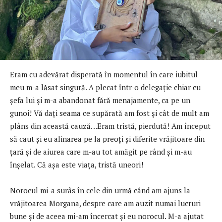
Eram cu adevărat disperată în momentul în care iubitul
meu m-a lăsat singură. A plecat într-o delegaţie chiar cu
şefa lui şi m-a abandonat fără menajamente, ca pe un
gunoi! Vă daţi seama ce supărată am fost şi cât de mult am
plâns din această cauză…Eram tristă, pierdută! Am început
să caut şi eu alinarea pe la preoţi şi diferite vrăjitoare din
țară și de aiurea care m-au tot amăgit pe rând și m-au
înșelat. Că așa este viața, tristă uneori!
Norocul mi-a surâs în cele din urmă când am ajuns la
vrăjitoarea Morgana, despre care am auzit numai lucruri
bune şi de aceea mi-am încercat și eu norocul. M-a ajutat