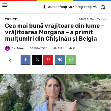
Autentificați-vă / Înregistrați-vă
Updated:
30/07/2026
Multumiri
Cea mai bună vrăjitoare din lume –
vrăjitoarea Morgana – a primit
mulțumiri din Chișinău și Belgia
By
Admin
2121
08/08/2026
0