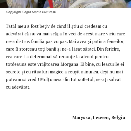
Copyright Segra Media București
Tatăl meu a fost bețiv de când îl ştiu şi credeam cu
adevărat că nu va mai scăpa în veci de acest mare viciu care
ne-a distrus familia pas cu pas. Mai avea şi patima femeilor,
care îi storceau toţi banii și ne-a lăsat săraci. Din fericire,
cea care l-a determinat să renunţe la alcool pentru
totdeauna este vrăjitoarea Morgana. Ei bine, cu leacurile ei
secrete şi cu ritualuri magice a reuşit minunea, deși nu mai
puteam să cred ! Mulţumesc din tot sufletul, ne-ați salvat
cu adevărat.
Maryssa, Leuven, Belgia