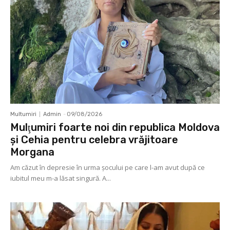
Multumiri
Admin
-
09/08/2026
Mulţumiri foarte noi din republica Moldova
și Cehia pentru celebra vrăjitoare
Morgana
Am căzut în depresie în urma șocului pe care l-am avut după ce
iubitul meu m-a lăsat singură. A...