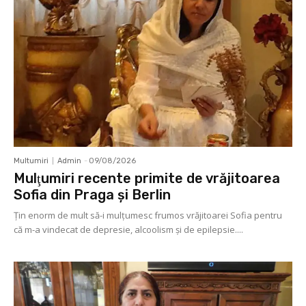
Multumiri
Admin
-
09/08/2026
Mulţumiri recente primite de vrăjitoarea
Sofia din Praga și Berlin
Ţin enorm de mult să-i mulţumesc frumos vrăjitoarei Sofia pentru
că m-a vindecat de depresie, alcoolism şi de epilepsie....