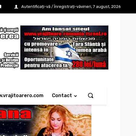
Autentificați-vă / Înregistrați-vă
vineri, 7 august, 2026
w.vrajitoarero.com
Contact