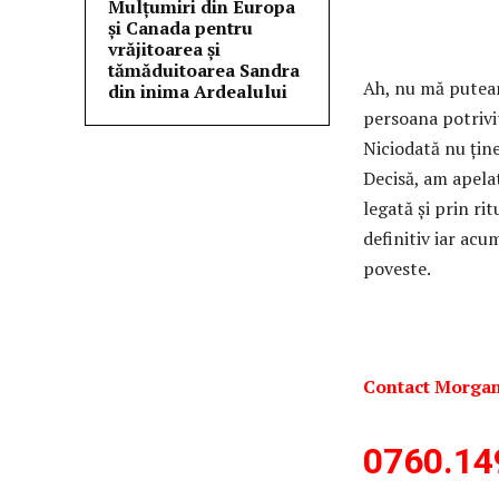
Mulțumiri din Europa
și Canada pentru
vrăjitoarea și
tămăduitoarea Sandra
Ah, nu mă puteam
din inima Ardealului
persoana potrivi
Niciodată nu ține
Decisă, am apela
legată și prin ri
definitiv iar acu
poveste.
Contact Morgan
0760.14