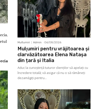
ecia.
etul
Multumiri
Admin
-
06/08/2026
Mulţumiri pentru vrăjitoarea și
clarvăzătoarea Elena Natașa
din țară și Italia
recia
Aduc la cunoştinţă tuturor clienţilor să apelaţi cu
încredere totală; vă asigur că nu o să rămâneţi
dezamăgiţi pentru...