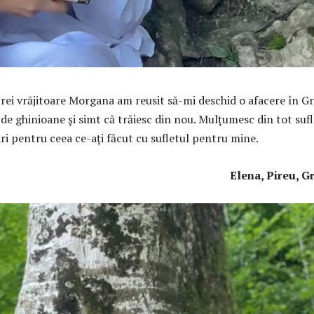
rei vrăjitoare Morgana am reusit să-mi deschid o afacere în Gr
e ghinioane și simt că trăiesc din nou. Mulțumesc din tot sufl
ri pentru ceea ce-ați făcut cu sufletul pentru mine.
Elena, Pireu, G