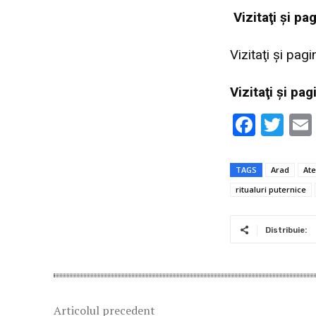
Vi
zitaţi şi p
Vizitaţi şi pag
Vi
zitaţi şi pa
F
T
ac
w
e
it
TAGS
Arad
At
b
te
ritualuri puternice
o
r
o
Distribuie:
k
Articolul precedent