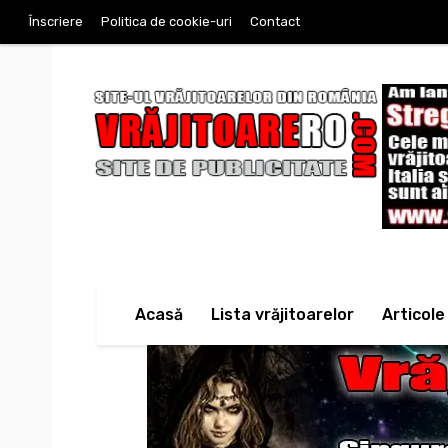
Înscriere
Politica de cookie-uri
Contact
Acasă
Lista vrăjitoarelor
Articole