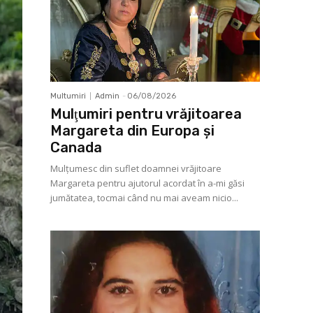
Multumiri
Admin
-
06/08/2026
Mulţumiri pentru vrăjitoarea
Margareta din Europa și
Canada
Mulţumesc din suflet doamnei vrăjitoare
Margareta pentru ajutorul acordat în a-mi găsi
jumătatea, tocmai când nu mai aveam nicio...