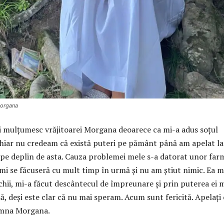
Morgana
 mulțumesc vrăjitoarei Morgana deoarece ca mi-a adus soțul
 chiar nu credeam că există puteri pe pământ până am apelat la
pe deplin de asta. Cauza problemei mele s-a datorat unor far
 mi se făcuseră cu mult timp în urmă și nu am știut nimic. Ea m
chii, mi-a făcut descântecul de împreunare și prin puterea ei 
ă, deși este clar că nu mai speram. Acum sunt fericită. Apelați
amna Morgana.