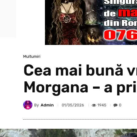
Multumiri
Cea mai bună vr
Morgana – a pri
By
Admin
1945
0
01/05/2026