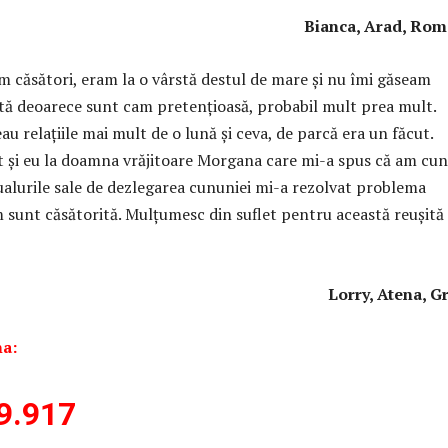
Bianca, Arad, Român
 căsători, eram la o vârstă destul de mare și nu îmi găseam
tă deoarece sunt cam pretențioasă, probabil mult prea mult.
au relațiile mai mult de o lună și ceva, de parcă era un făcut.
t și eu la doamna vrăjitoare Morgana care mi-a spus că am cu
tualurile sale de dezlegarea cununiei mi-a rezolvat problema
m sunt căsătorită. Mulțumesc din suflet pentru această reușită
Lorry, Atena, G
a:
9.917