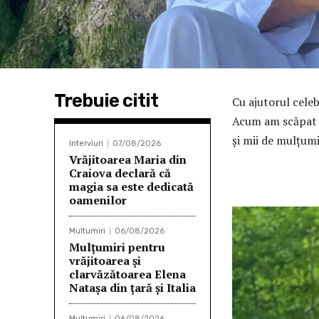
Trebuie citit
Cu ajutorul celeb
Acum am scăpat d
și mii de mulțumi
Interviuri
07/08/2026
Vrăjitoarea Maria din
Craiova declară că
magia sa este dedicată
oamenilor
Multumiri
06/08/2026
Mulţumiri pentru
vrăjitoarea și
clarvăzătoarea Elena
Natașa din țară și Italia
Multumiri
06/08/2026