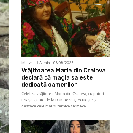
Interviuri
Admin
-
07/08/2026
Vrăjitoarea Maria din Craiova
declară că magia sa este
dedicată oamenilor
Celebra vrăjitoare Maria din Craiova, cu puteri
uriașe lăsate de la Dumnezeu, lecuieşte şi
desface cele mai puternice farmece...