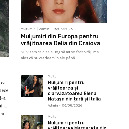
Multumiri
Admin
-
06/08/2026
Mulţumiri din Europa pentru
vrăjitoarea Delia din Craiova
Nu visam că o să ajung să mi se facă vrăji, mai
ales că nu credeam în ele până...
Multumiri
 ea
Mulţumiri pentru
vrăjitoarea și
mece
clarvăzătoarea Elena
i-a
Natașa din țară și Italia
mi-a
Admin
-
06/08/2026
 cu
Multumiri
Mulţumiri pentru
vrăjitoarea Margareta din