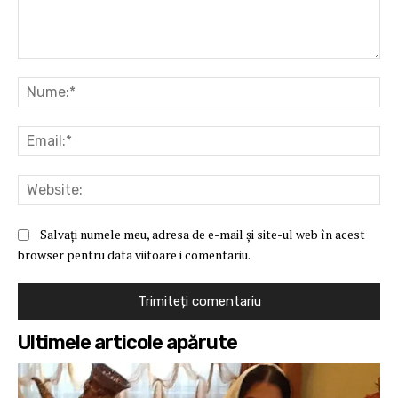
Comentariu:
Nu
Ema
Web
Salvați numele meu, adresa de e-mail și site-ul web în acest
browser pentru data viitoare i comentariu.
Ultimele articole apărute