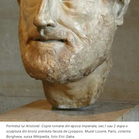
Portretul lui Aristotel. Copie romana din epoca imperiala, sec.1 sau 2 dupa o
sculptura din bronz pierduta facuta de Lysippos. Muzel Louvre, Paris, colectia
Borghese, sursa Wikipedia, foto Eric Gaba.