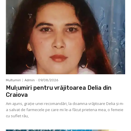
Multumiri
Admin
-
09/08/2026
Mulţumiri pentru vrăjitoarea Delia din
Craiova
Am ajuns, graţie unei recomandări, la doamna vrăjitoare Delia şi m-
a salvat de farmecele pe care mi le-a făcut prietena mea, o femeie
cu suflet rău,