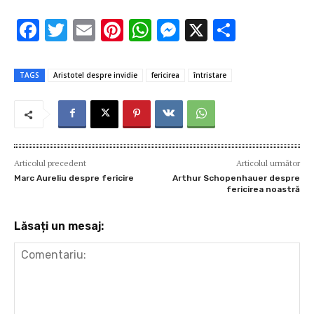
F
T
E
Pi
W
M
X
P
ac
w
m
nt
h
es
ar
e
it
ai
er
at
se
ta
TAGS
Aristotel despre invidie
fericirea
întristare
b
te
l
es
s
n
je
o
r
t
A
g
az
o
p
er
ă
k
p
Articolul precedent
Articolul următor
Marc Aureliu despre fericire
Arthur Schopenhauer despre
fericirea noastră
Lăsați un mesaj: