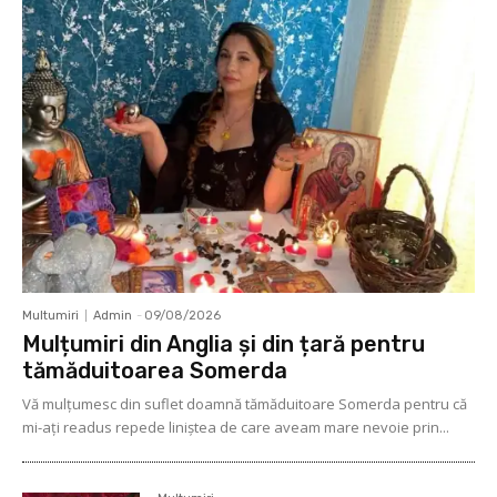
Multumiri
Admin
-
09/08/2026
Mulțumiri din Anglia și din țară pentru
tămăduitoarea Somerda
Vă mulţumesc din suflet doamnă tămăduitoare Somerda pentru că
mi-aţi readus repede liniştea de care aveam mare nevoie prin...