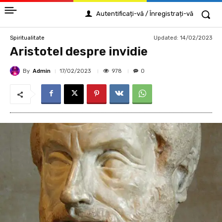
Autentificați-vă / Înregistrați-vă
Updated:
14/02/2023
Spiritualitate
Aristotel despre invidie
By
Admin
978
17/02/2023
0