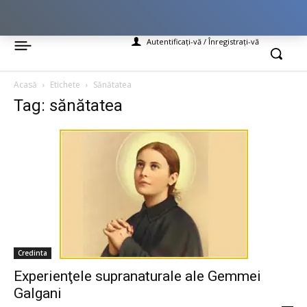
Autentificați-vă / Înregistrați-vă
Acasă
Etichete
Sănătatea
Tag: sănătatea
Credinta
Experienţele supranaturale ale Gemmei
Galgani