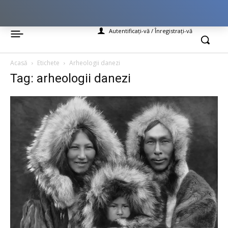
Autentificați-vă / Înregistrați-vă
Acasă
Etichete
Arheologii danezi
Tag: arheologii danezi